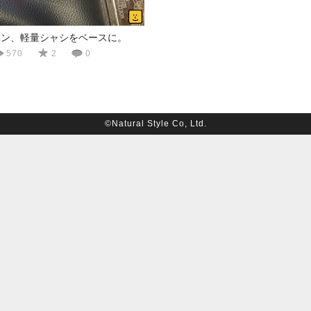
シン、軽量シャシをベースに。
570
2
0
©Natural Style Co, Ltd.