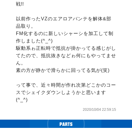
戦!!

以前作ったVZのエアロアバンテを解体&部
品取り。

FM化するのに新しいシャーシを加工して制
作しました(^_^)

駆動系ゎ正転時で抵抗が掛かってる感じがし
てたので、抵抗抜きなどゎ何にもやってませ
ん。

素の方が静かで滑らかに回ってる気が(笑)

って事で、近々時間が作れ次第どこかのコー
スでシェイクダウンしようかと思います
(^_^)
2020/10/04 22:59:15