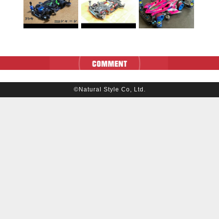
©Natural Style Co, Ltd.