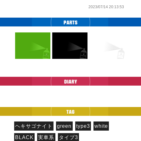
2023/07/14 20:13:53
ヘキサゴナイト
green
type3
white
BLACK
実車系
タイプ3