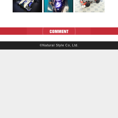
©Natural Style Co, Ltd.