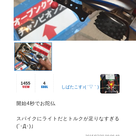
1455
4
しばたこす♪( ´▽｀)
開始4秒でお陀仏

スパイクにライトだとトルクが足りなすぎる
(´･Д･)」