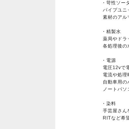
・苛性ソーダ
 パイプユニッシュやサンポールなどを適当に薄めて使用。

 素材のアルマイト除去など下処理に使用します。

・精製水

 薬局やドラッグストアで売ってます。

 各処理後の水洗時や希硫酸の濃度調整に使用します。

・電源

 電圧12vで電流1A以上を流せるもの。

 電流や処理時間でアルマイト皮膜の厚さが変わります。

 自動車用のバッテリー充電器などを利用。

 ノートパソコンのACアダプターとかでも良いみたいです。

・染料

 手芸屋さんなどで売ってます。

 RITなど希望する色の染料を買って下さい。
