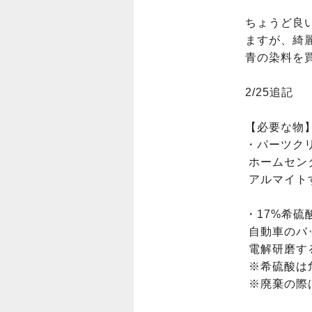
ちょうど良
ますが、綺麗
青の染料を買っ
2/25追記

【必要な物】
・パーツクリ
 ホームセンターに売ってます。

 アルマイトする素材の脱脂洗浄に利用します。

・17%希硫酸
 自動車のバッテリーをバラしてから電解液を拝借。

 電解研磨する際に使用します。

 ※希硫酸は危険なので取り扱いに注意して下さい。

 ※廃棄の際は中和するかバッテリーに戻してガソリンスタンドへ。
