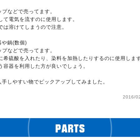
や鍋(数個)

2016/0