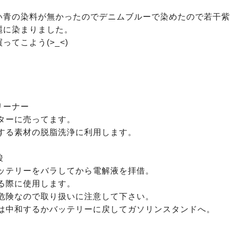
い青の染料が無かったのでデニムブルーで染めたので若干紫
に染まりました。

てこよう(>_<)



ーナー


