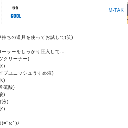
66
M-TAK
持ちの道具を使ってお試しで(笑)

ローラーをしっかり圧入して…

ツクリーナー)

)

イプユニッシュうすめ液)

)

硫酸)

)

液)

)

ﾟωﾟ)ﾉ
