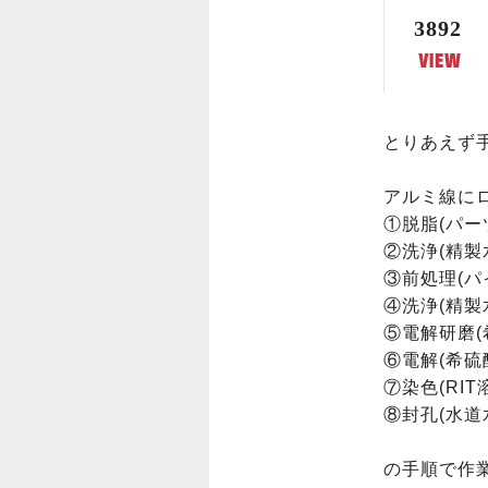
3892
とりあえず手
アルミ線に
①脱脂(パー
②洗浄(精製水
③前処理(パ
④洗浄(精製水
⑤電解研磨(希
⑥電解(希硫酸
⑦染色(RIT溶
⑧封孔(水道水
の手順で作業(=