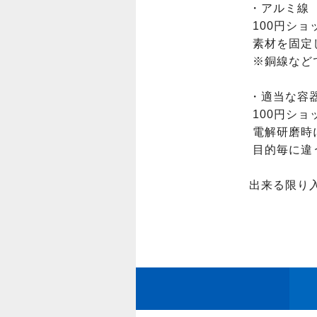
・アルミ線

 100円ショップなどで売ってます。

 素材を固定して電気を流すのに使用します。

 ※銅線などでは溶けてしまうので注意。

・適当な容器
 100円ショップなどで売ってます。

 電解研磨時に希硫酸を入れたり、染料を加熱したりするのに使用します。

 目的毎に違う容器を利用した方が良いでしょう。
