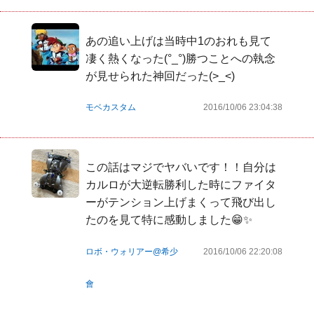
あの追い上げは当時中1のおれも見て
凄く熱くなった(°_°)勝つことへの執念
が見せられた神回だった(>_<)
モベカスタム
2016/10/06 23:04:38
この話はマジでヤバいです！！自分は
カルロが大逆転勝利した時にファイタ
ーがテンション上げまくって飛び出し
たのを見て特に感動しました😁✨
ロボ・ウォリアー@希少
2016/10/06 22:20:08
會