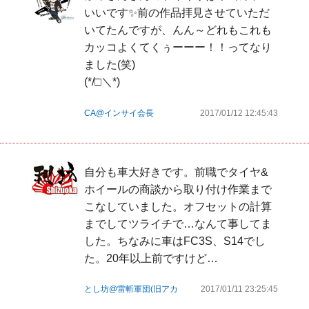
いいです✨前の作品拝見させていただ
いてたんですが、んん～どれもこれも
カッコよくてくぅーーー！！ってなり
ました(笑)

(*/□＼*)
CA@インサイ会長
2017/01/12 12:45:43
自分も車大好きです。前職でタイヤ&
ホイールの商談から取り付け作業まで
こなしていました。オフセットの計算
までしてツライチで…なんて事してま
した。ちなみに車はFC3S、S14でし
た。20年以上前ですけど…
とし坊@雷斬軍団(旧アカ
2017/01/11 23:25:45