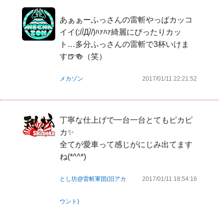
あぁぁーふっさんの雷斬やっぱカッコ
イイ(;//́Д/̀/)ﾊｧﾊｧ綺麗にぴったりカッ
ト…多分ふっさんの雷斬で3杯いけま
す🍺🍻（笑）
メカゾン
2017/01/11 22:21:52
丁寧な仕上げで一台一台とてもピカピ
カ✨

全てが愛車って感じがにじみ出てます
ね(*^^*)
とし坊@雷斬軍団(旧アカ
2017/01/11 18:54:16
ウント)