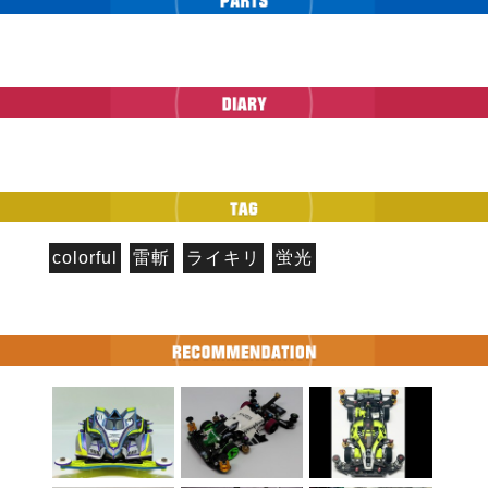
colorful
雷斬
ライキリ
蛍光