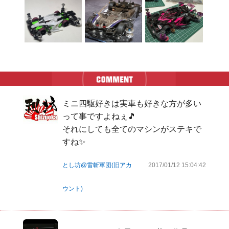
ミニ四駆好きは実車も好きな方が多い
って事ですよねぇ🎵

それにしても全てのマシンがステキで
すね✨
とし坊@雷斬軍団(旧アカ
2017/01/12 15:04:42
ウント)