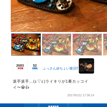
2683
52
ふっさん@ちょい復活⁈
派手派手…(≧▽≦)ライキリが1番カッコイ
2017/01/11 17:36:14