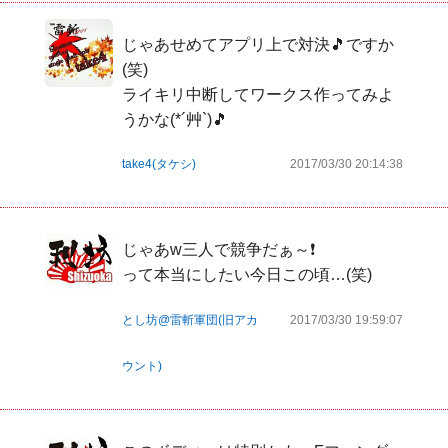
じゃあせめてアプリ上で対決🎵ですか
(笑)

ライキリ中断してワークス作ってみよ
うかな(*´艸`)🎵
take4(タケシ)
2017/03/30 20:14:38
じゃあw三人で競争だぁ～❗

って本当にしたい今日この頃…(笑)
とし坊@雷斬軍団(旧アカ
2017/03/30 19:59:07
ウント)