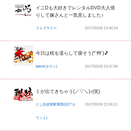
イニDも大好きでレンタルDVD大人借
りして嫁さんと一気見しました♪
フェブラリー
2017/03/30 23:40:54
今日は枕を濡らして寝そう(*´艸`)🎵
take4(タケシ)
2017/03/30 23:37:06
💧が出てきちゃう(／▽＼)♪(笑)
とし坊@雷斬軍団(旧アカ
2017/03/30 23:36:21
ウント)