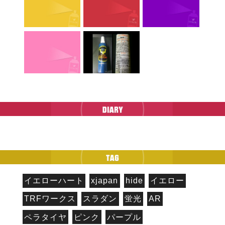
イエローハート
xjapan
hide
イエロー
TRFワークス
スラダン
蛍光
AR
ペラタイヤ
ピンク
パープル