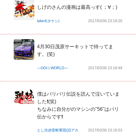
しげのさんの漫画は最高っす( ；∀；)
take4(タケシ)
2017/03/30 23:19:20
4月30日茂原サーキットで待ってま
す。(笑)
―OGI☆WORLD―
2017/03/30 23:18:49
僕はバリバリ伝説を読んで泣いていま
した❗(笑)

ちなみに自分がのマシンの"56"はバリ
伝からです❗
とし坊@雷斬軍団(旧アカ
2017/03/30 23:16:03