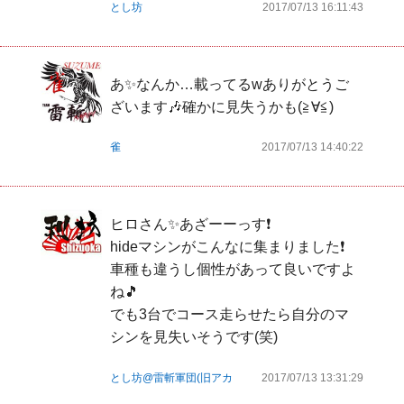
とし坊
2017/07/13 16:11:43
あ✨なんか…載ってるwありがとうご
ざいます🎶確かに見失うかも(≧∀≦)
雀
2017/07/13 14:40:22
ヒロさん✨あざーーっす❗

hideマシンがこんなに集まりました❗

車種も違うし個性があって良いですよ
ね🎵

でも3台でコース走らせたら自分のマ
シンを見失いそうです(笑)
とし坊@雷斬軍団(旧アカ
2017/07/13 13:31:29