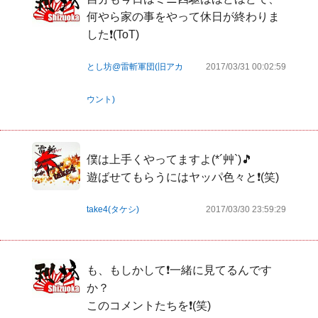
何やら家の事をやって休日が終わりま
した❗(ToT)
とし坊@雷斬軍団(旧アカ
2017/03/31 00:02:59
ウント)
僕は上手くやってますよ(*´艸`)🎵

遊ばせてもらうにはヤッパ色々と❗(笑)
take4(タケシ)
2017/03/30 23:59:29
も、もしかして❗一緒に見てるんです
か？

このコメントたちを❗(笑)