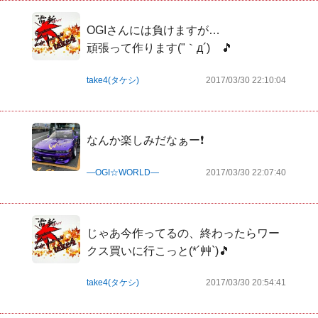
OGIさんには負けますが…

頑張って作ります("｀д´)ゞ🎵
take4(タケシ)
2017/03/30 22:10:04
なんか楽しみだなぁー❗
―OGI☆WORLD―
2017/03/30 22:07:40
じゃあ今作ってるの、終わったらワー
クス買いに行こっと(*´艸`)🎵
take4(タケシ)
2017/03/30 20:54:41