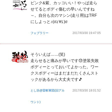
ピンク&紫、カッコいい！やっぱ走ら
せてるとボディ傷むの早いんですね
～。自分も次のマシン(走り用)はTRF
にしよっと♪(σ≧∀≦)σ
フェブラリー
2017/03/30 19:47:05
そういえば……(笑)

走らせると痛みが早いです😓塗装失敗
ボディーとっておいてよかった。ワー
クスボディーはまだまだたくさんスト
ックがあるから大丈夫です🎵
とし坊@雷斬軍団(旧アカ
2017/03/30 18:01:52
ウント)