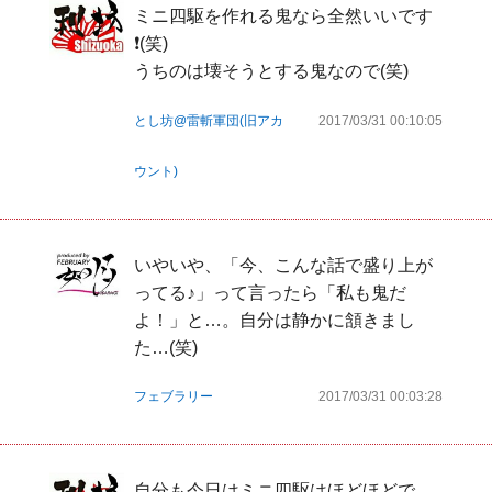
ミニ四駆を作れる鬼なら全然いいです
❗(笑)

うちのは壊そうとする鬼なので(笑)
とし坊@雷斬軍団(旧アカ
2017/03/31 00:10:05
ウント)
いやいや、「今、こんな話で盛り上が
ってる♪」って言ったら「私も鬼だ
よ！」と…。自分は静かに頷きまし
た…(笑)
フェブラリー
2017/03/31 00:03:28
自分も今日はミニ四駆はほどほどで、