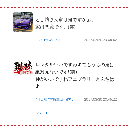
とし坊さん家は鬼ですかぁ。

家は悪魔です。(笑)
―OGI☆WORLD―
2017/03/30 23:48:42
レンタルいいですね🎵でもうちの鬼は
絶対見ないです❗(笑)

仲がいいですねフェブラリーさんちは
🎵
とし坊@雷斬軍団(旧アカ
2017/03/30 23:45:22
ウント)