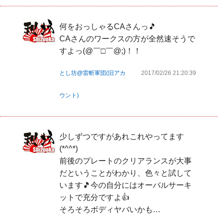
何をおっしゃるCAさんっ🎵

CAさんのワークスの方が全然速そうで
すよっ(@￣□￣@;)！！
とし坊@雷斬軍団(旧アカ
2017/02/26 21:20:39
ウント)
少しずつですがあれこれやってます
(*^^*)

前後のプレートのクリアランスが大事
だということがわかり、色々と試して
います🎵今の自分にはオーバルサーキ
ットで充分ですよ👍

そろそろボディヤバいかも…