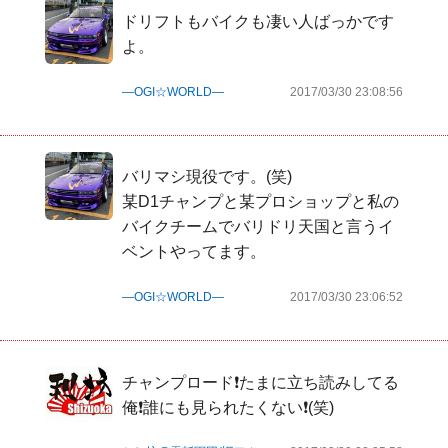
ドリフトもバイクも凄い人ばっかです
よ。
―OGI☆WORLD―
2017/03/30 23:08:56
バリマシ現役です。(笑)

某D1チャンプと某プロショップと私の
バイクチームでバリドリ天国と言うイ
ベントやってます。
―OGI☆WORLD―
2017/03/30 23:06:52
チャンプロード❗たまに立ち読みしてる
俺❗誰にも見られたくない❗(笑)