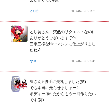
また作りたい(笑)
とし坊
2017/07/13 17:57:01
とし坊さん、突然のリクエストなのに
ありがとうございます,(^^♪

三車三様なhideマシンに仕上がりまし
たね🎵
syun
2017/07/13 17:03:01
雀さん✨勝手に失礼しました(笑)

でも本当に走らせましょー❗

ボディー壊れたからもう一回作りたい
です(笑)