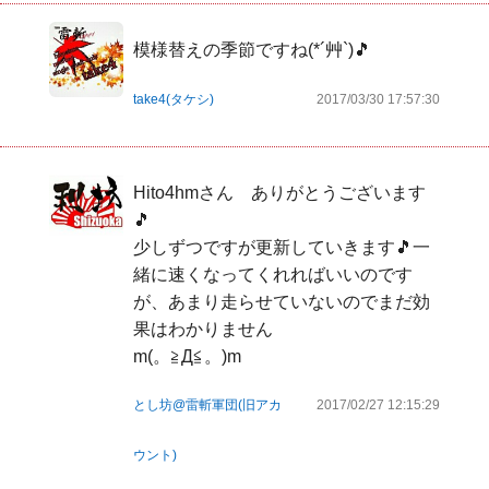
模様替えの季節ですね(*´艸`)🎵
take4(タケシ)
2017/03/30 17:57:30
Hito4hmさん　ありがとうございます
🎵

少しずつですが更新していきます🎵一
緒に速くなってくれればいいのです
が、あまり走らせていないのでまだ効
果はわかりません

m(。≧Д≦。)m
とし坊@雷斬軍団(旧アカ
2017/02/27 12:15:29
ウント)