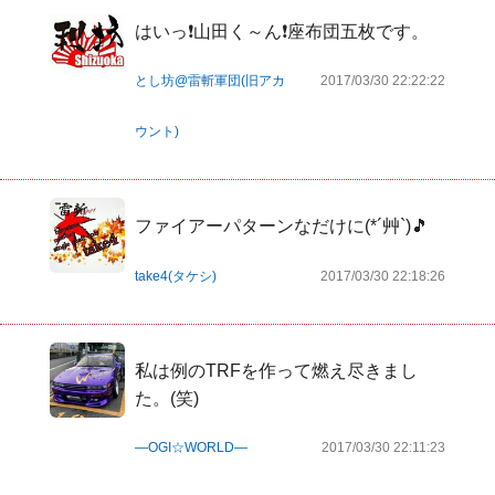
はいっ❗山田く～ん❗座布団五枚です。
とし坊@雷斬軍団(旧アカ
2017/03/30 22:22:22
ウント)
ファイアーパターンなだけに(*´艸`)🎵
take4(タケシ)
2017/03/30 22:18:26
私は例のTRFを作って燃え尽きまし
た。(笑)
―OGI☆WORLD―
2017/03/30 22:11:23