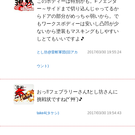
このボディーは特別かも。Fフェンダ
ー～サイドまで切り込んじゃってるか
らドアの部分がめっちゃ弱いから。で
もワークスボディーは安いし凸凹が少
ないから塗装もマスキングもしやすい
しとてもいいですよ🎵
とし坊@雷斬軍団(旧アカ
2017/03/30 19:55:24
ウント)
おっ‼フェブラリーさん❗とし坊さんに
挑戦状ですね(*´艸`)🎵
take4(タケシ)
2017/03/30 19:54:43