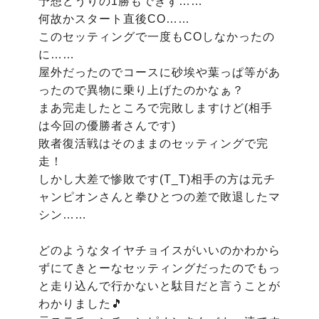
予想どうりの1勝もできず……

何故かスタート直後CO……

このセッティングで一度もCOしなかったの
に……

屋外だったのでコースに砂埃や葉っぱ等があ
ったので異物に乗り上げたのかなぁ？

まあ完走したところで完敗しますけど(相手
は今回の優勝者さんです)

敗者復活戦はそのままのセッティングで完
走！

しかし大差で惨敗です(T_T)相手の方は元チ
ャンピオンさんと拳ひとつの差で敗退したマ
シン……

どのようなタイヤチョイスがいいのかわから
ずにてきとーなセッティングだったのでもっ
と走り込んで行かないと駄目だと言うことが
わかりました🎵
