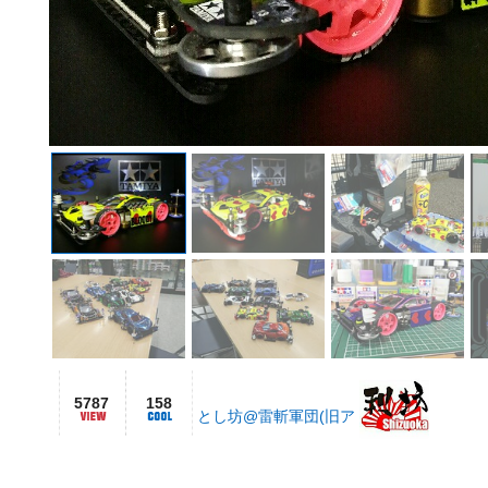
5787
158
とし坊@雷斬軍団(旧ア