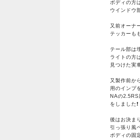
ボディの方は
ウインドウ部
又前オーナ
テッカーもも
テール部は
ライトの方
見つけた実車
又製作前か
用のインプを
NAの2.5
をしました❗️

後はお決まり
引っ張り風ペ
ボディの固