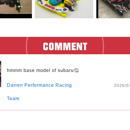
hmmm base model of subaru🤔
Darren Performance Racing
2026/0
Team