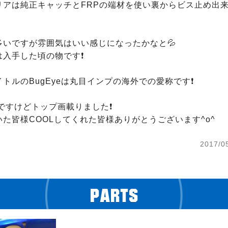
リアは純正キャッチとFRPの端材を使い裏からビス止め出
いですが雰囲気はいい感じになったかなと💦

入手した頃の物です❗️

トルのBugEyeは丸目インプの海外での愛称です❗️

ですけどトップ画載りました❗️

た皆様COOLしてくれた皆様ありがとうございます^o^
2017/0