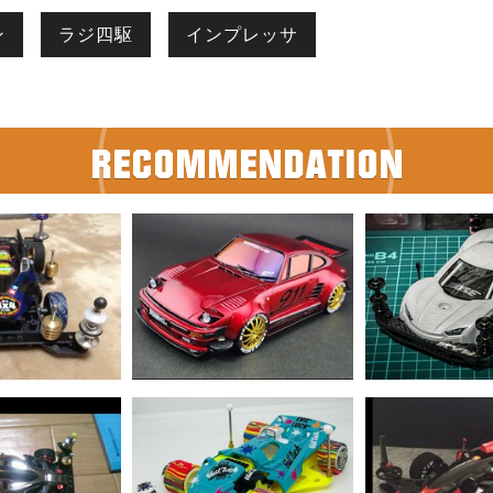
ン
ラジ四駆
インプレッサ