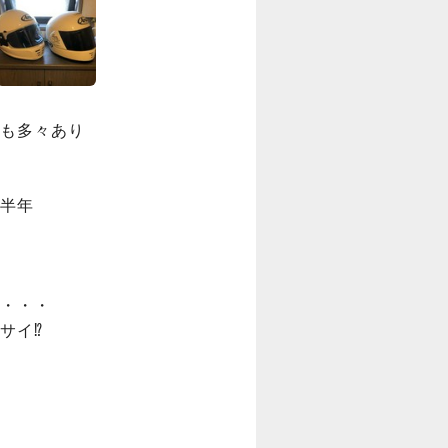
も多々あり
半年
・・・

⁉️
