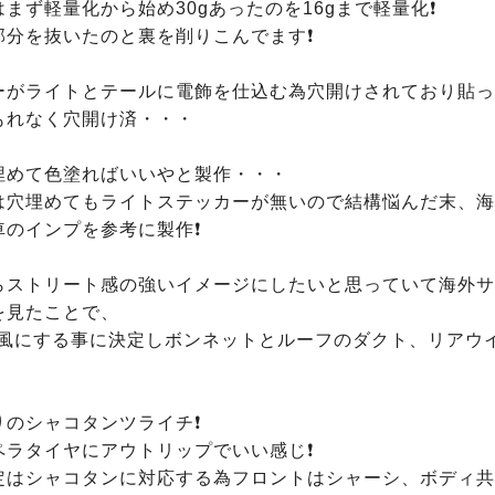
まず軽量化から始め30gあったのを16gまで軽量化❗️

分を抜いたのと裏を削りこんでます❗️

ーがライトとテールに電飾を仕込む為穴開けされており貼っ
れなく穴開け済・・・

埋めて色塗ればいいやと製作・・・

は穴埋めてもライトステッカーが無いので結構悩んだ末、海
のインプを参考に製作❗️

らストリート感の強いイメージにしたいと思っていて海外サ
見たことで、

RS風にする事に決定しボンネットとルーフのダクト、リアウ
のシャコタンツライチ❗️

ラタイヤにアウトリップでいい感じ❗️

定はシャコタンに対応する為フロントはシャーシ、ボディ共