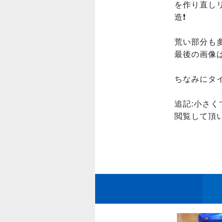
を作り直し
造❗️

荒い部分も多
最後の画像は
ちなみにタイ
追記:小さく
閲覧して頂い