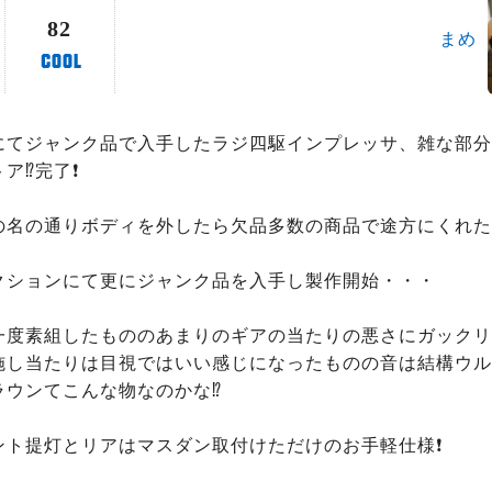
82
まめ
にてジャンク品で入手したラジ四駆インプレッサ、雑な部分
️完了❗️

の名の通りボディを外したら欠品多数の商品で途方にくれた
クションにて更にジャンク品を入手し製作開始・・・

一度素組したもののあまりのギアの当たりの悪さにガックリ
し当たりは目視ではいい感じになったものの音は結構ウルサイ
ウンてこんな物なのかな⁉️

ト提灯とリアはマスダン取付けただけのお手軽仕様❗️
