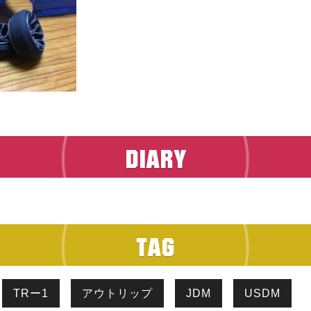
TRー1
アウトリップ
JDM
USDM