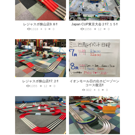
レジャスポ狭山店9.８‼️
Japan CUP東京大会２‼️7.１５‼️
1318
9
0
1056
12
0
レジャスポ狭山店‼️7.２‼️
イオンモール日の出ホビーゾーン
コース復活‼️
1355
12
0
902
6
0