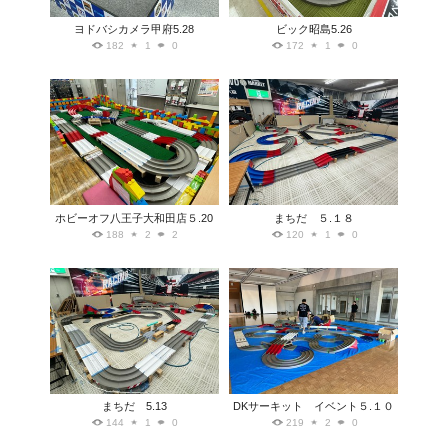
ヨドバシカメラ甲府5.28
ビック昭島5.26
182
1
0
172
1
0
ホビーオフ八王子大和田店５.20
まちだ ５.１８
188
2
2
120
1
0
まちだ 5.13
DKサーキット イベント５.１０
144
1
0
219
2
0