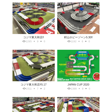
コジマ東大和店‼️
村山ホビーゾーン5.30‼️
1295
9
0
1192
6
0
コジマ東大和店‼️5.17
JAPAN CUP 2020
1511
7
2
1398
9
0