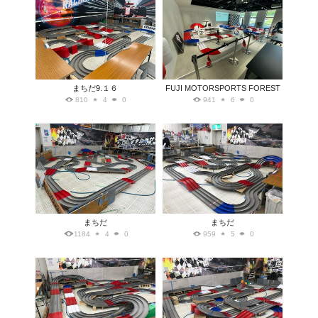
まちだ9.１６
FUJI MOTORSPORTS FOREST
810
4
0
941
6
0
まちだ
まちだ
1184
4
0
959
5
0