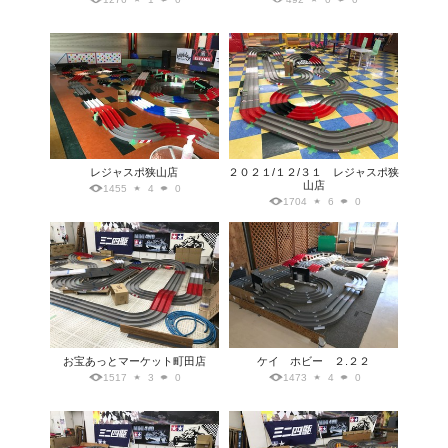
レジャスポ狭山店
２０２１/１２/３１ レジャスポ狭
山店
1455
4
0
1704
6
0
お宝あっとマーケット町田店
ケイ ホビー ２.２２
1517
3
0
1473
4
0