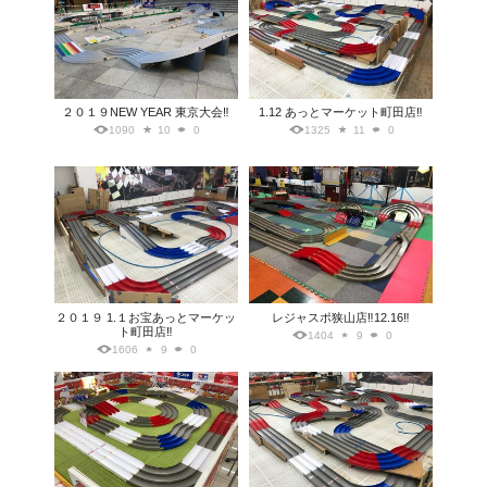
２０１９NEW YEAR 東京大会‼️
1.12 あっとマーケット町田店‼️
1090
10
0
1325
11
0
２０１９ 1.１お宝あっとマーケッ
レジャスポ狭山店‼️12.16‼️
ト町田店‼️
1404
9
0
1606
9
0