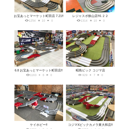
お宝あっとマーケット町田店 7.21‼️
レジャスポ狭山店‼️6.２２
1254
10
0
1314
10
0
6.8 お宝あっとマーケット町田店‼️
昭島ビック コジマ店
1163
6
0
929
7
0
ケイホビー‼️
コジマXビックカメラ東大和店‼️