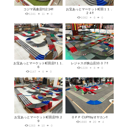
コジマ高倉店‼️12.14‼️
お宝あっとマーケット町田１１．
２４‼️
1241
11
0
1082
6
0
お宝あっとマーケット町田店‼️１１.
レジャスポ狭山店10.０７‼️
６
1228
8
0
1147
6
0
お宝あっとマーケット町田店‼️9.２
ＯＰＰ CUP‼️byオヤカン‼️
９
1690
20
4
1263
10
0