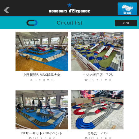
Circuit list
278
中日新聞B-MAX群馬大会
コジマ坂戸店 7.26
9
0
0
209
1
0
DKサーキット7.20イベント
まちだ 7.19
174
1
0
192
1
0