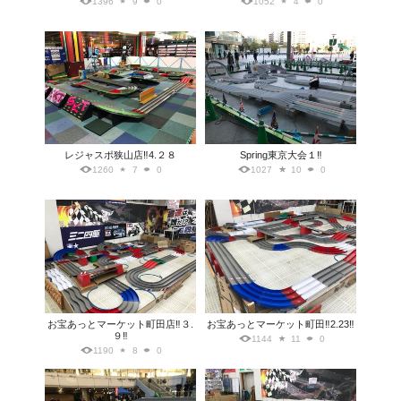
1396
9
0
1052
4
0
レジャスポ狭山店‼️4.２８
Spring東京大会１‼️
1260
7
0
1027
10
0
お宝あっとマーケット町田店‼️３.
お宝あっとマーケット町田‼️2.23‼️
９‼️
1144
11
0
1190
8
0