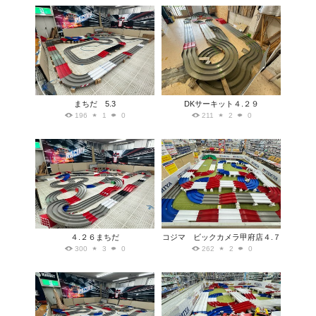
まちだ 5.3
DKサーキット４.２９
196
1
0
211
2
0
４.２６まちだ
コジマ ビックカメラ甲府店４.７
300
3
0
262
2
0