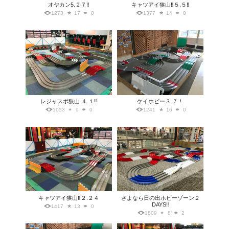
オヤカン5.２７‼️
キャツアイ狭山‼️５.５‼️
1273
17
0
1377
14
0
レジャスポ狭山 ４.１‼️
ケイホビー３.７！
1053
9
0
1241
16
0
キャツアイ狭山‼️２.２４
さよなら日の出ホビーゾーン２
DAYS‼️
1417
13
0
1809
8
2