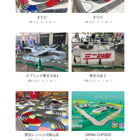
まちだ
まちだ
911
3
0
965
3
0
スプリング東京大会1
東京大会２
1066
5
0
1119
2
0
閉店レジャスポ狭山店
JAPAN CUP2022
1276
1
0
492
0
0