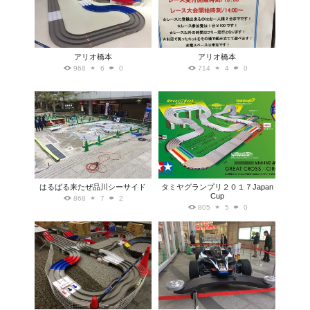
アリオ橋本
アリオ橋本
968
6
0
714
4
0
はるばる来たぜ品川シーサイド
タミヤグランプリ２０１７Japan
Cup
868
7
2
805
5
0