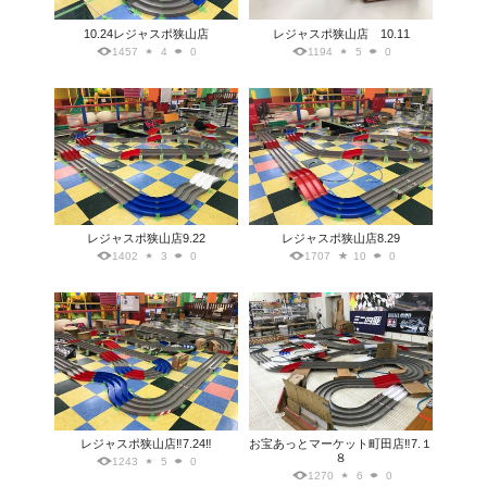
10.24レジャスポ狭山店
レジャスポ狭山店 10.11
1457
4
0
1194
5
0
レジャスポ狭山店9.22
レジャスポ狭山店8.29
1402
3
0
1707
10
0
レジャスポ狭山店‼️7.24‼️
お宝あっとマーケット町田店‼️7.１
８
1243
5
0
1270
6
0