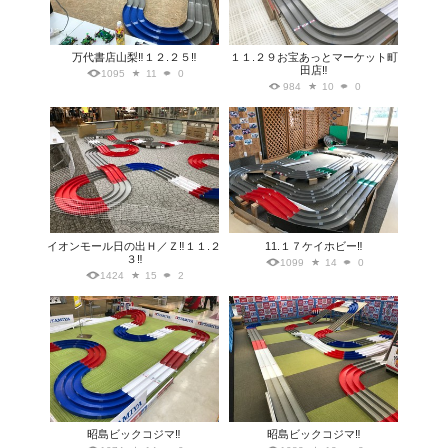
万代書店山梨‼️１２.２５‼️
１１.２９お宝あっとマーケット町
田店‼️
1095
11
0
984
10
0
イオンモール日の出Ｈ／Ｚ‼️１１.２
11.１７ケイホビー‼️
３‼️
1099
14
0
1424
15
2
昭島ビックコジマ‼️
昭島ビックコジマ‼️