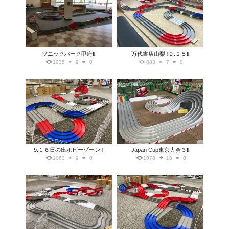
ソニックパーク甲府‼️
万代書店山梨‼️９.２５‼️
1035
9
0
883
7
0
9.１６日の出ホビーゾーン‼️
Japan Cup東京大会３‼️
1063
9
0
1078
13
0