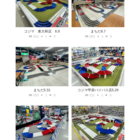
コジマ 東大和店 6.9
まちだ6.7
314
1
0
283
1
0
まちだ5.31
コジマ甲府バイパス店5.29
253
1
0
211
1
0