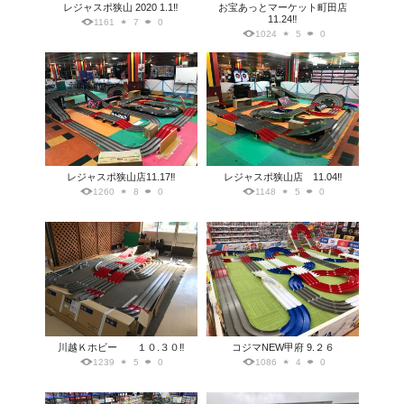
レジャスポ狭山 2020 1.1‼️
お宝あっとマーケット町田店
11.24‼️
1161
7
0
1024
5
0
レジャスポ狭山店11.17‼️
レジャスポ狭山店 11.04‼️
1260
8
0
1148
5
0
川越Ｋホビー １０.３０‼️
コジマNEW甲府 9.２６
1239
5
0
1086
4
0