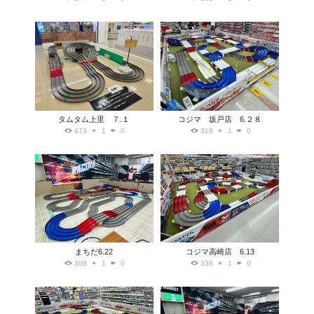
タムタム上里 ７.１
コジマ 坂戸店 6.２８
473
1
0
318
1
0
まちだ6.22
コジマ高崎店 6.13
308
1
0
338
1
0