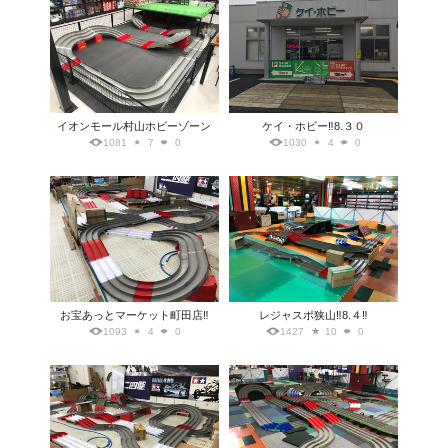
イオンモール村山ホビーゾーン
ケイ・ホビー‼️8.３０
1081
7
0
1030
4
0
お宝あっとマーケット町田店‼️
レジャスポ狭山‼️8.４‼️
1093
4
0
1427
10
0