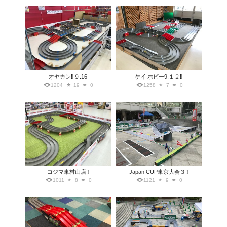
オヤカン‼️９.16
ケイ ホビー9.１２‼️
1204
19
0
1258
7
0
コジマ東村山店‼️
Japan CUP東京大会３‼️
1011
8
0
1121
9
0