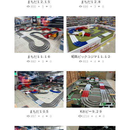
まちだ１２.１５
まちだ１２.８
800
5
0
696
3
0
まちだ１１.１６
昭島ビックコジマ１１.１２
692
3
0
813
4
0
まちだ１０.5
Kホビー９.２９
957
4
0
1219
4
0