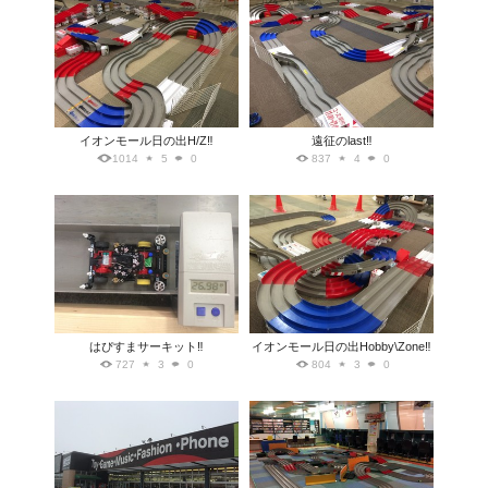
イオンモール日の出H/Z‼️
遠征のlast‼️
1014
5
0
837
4
0
はぴすまサーキット‼️
イオンモール日の出Hobby\Zone‼️
727
3
0
804
3
0