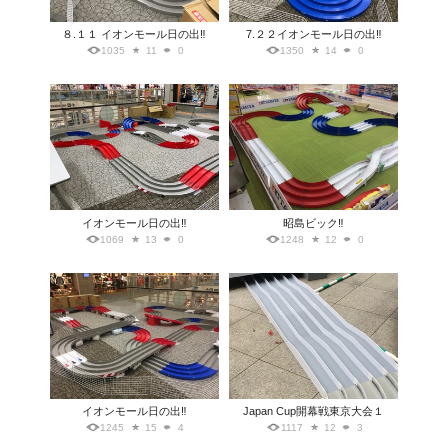
８.１１ イオンモール日の出‼️
7.２２イオンモール日の出‼️
1035
11
0
1350
14
0
イオンモール日の出‼️
昭島ビック‼️
1069
13
0
1248
12
0
イオンモール日の出‼️
Japan Cup開幕戦東京大会１
1245
15
4
1117
12
3