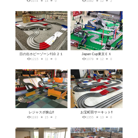
1074
14
0
1082
12
2
日の出ホビーゾーン‼️10.２１
Japan Cup東京ＥＸ
1215
11
0
1079
12
0
レジャスポ狭山‼️
お宝町田サーキット‼️
1193
15
2
1355
13
0