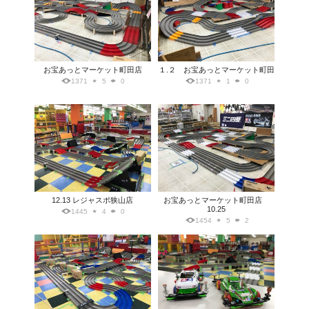
お宝あっとマーケット町田店
１.２ お宝あっとマーケット町田
1371
5
0
1371
1
0
12.13 レジャスポ狭山店
お宝あっとマーケット町田店
10.25
1445
4
0
1454
5
2