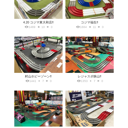
4.20 コジマ東大和店‼️
コジマ福生‼️
1489
10
0
1664
11
0
村山ホビーゾーン‼️
レジャスポ狭山‼️
1441
7
0
1353
7
0