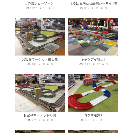
日の出ホビーゾーン‼️
はるばる来たぜ品川シーサイド‼️
1127
10
0
882
11
3
お宝＠マーケット町田店
キャツアイ狭山‼️
991
8
0
1223
12
5
お宝＠マーケット町田
コジマ電気‼️
971
6
0
862
6
2