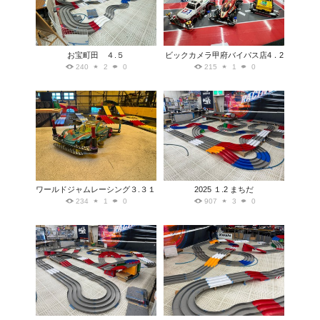
お宝町田 ４.５
ビックカメラ甲府バイパス店4．2
240
2
0
215
1
0
ワールドジャムレーシング３.３１
2025 １.2 まちだ
234
1
0
907
3
0