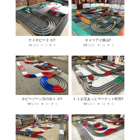
ケイホビー２.６‼️
キャツアイ狭山‼️
916
8
0
1300
16
0
ホビーゾーン日の出１.６‼️
１.１お宝あっとマーケット町田‼️
1158
10
2
1417
13
0