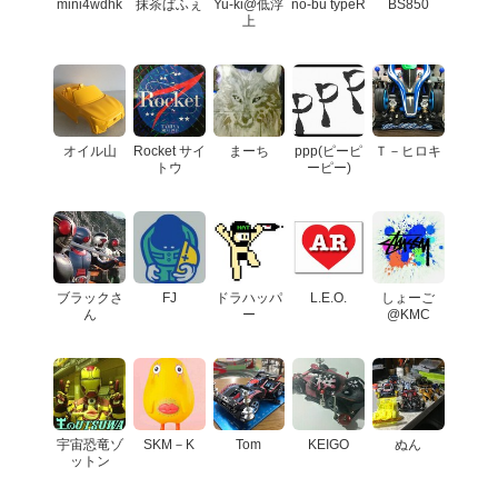
mini4wdhk
抹茶ぱふぇ
Yu-ki@低浮
no-bu typeR
BS850
上
オイル山
Rocket サイ
まーち
ppp(ピーピ
Ｔ－ヒロキ
トウ
ーピー)
ブラックさ
FJ
ドラハッパ
L.E.O.
しょーご
ん
ー
@KMC
宇宙恐竜ゾ
SKM－K
Tom
KEIGO
ぬん
ットン