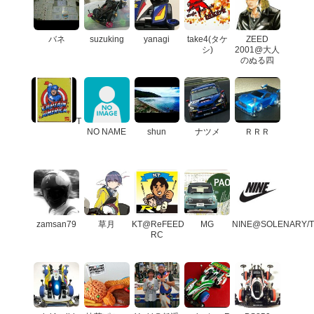
バネ
suzuking
yanagi
take4(タケ
ZEED
シ)
2001@大人
のぬる四
T
NO NAME
shun
ナツメ
ＲＲＲ
zamsan79
草月
KT@ReFEED
MG
NINE@SOLENARY/
RC