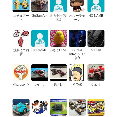
スチュアー
GgSamA丶
赤き剣士(サ
ハマーラモ
NO NAME
ト
ブ垢
ーン
燻製ミニ四
NO NAME
いちごLOVE
GEN＠
AOJITA
駆
TAKATA-R：
奈良
⚡️haruson/⚡️
たかし
迅ノ助
M-TAK
ケムオ