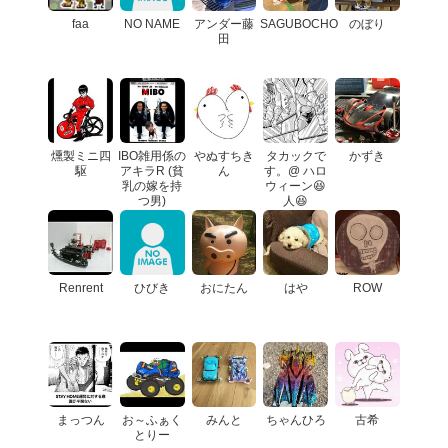
faa
NO NAME
アンダー藤
SAGUBOCHO
のぼり
田
燻製ミニ四
IBO雑用係の
やぬすちき
タカックで
かずき
駆
アキラR (貧
ん
す。@ ハロ
乳の嫁を持
ウィーン😆
つ男)
人😆
Renrent
ひびき
おにたん
はや
ROW
まっつん
お～ふぁく
みんと
ちゃんひろ
古希
とりー