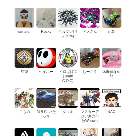
yamajun
Rocky
半片マン(サ
ドメさん
がみ
メ20%)
空楽
ヘイホー
ヒロぱぱ 2
しーこく
比寿頭なめ
(Team
郎
C.O.C)
こもの
M.B.C. いた
タルホ
マスターア
NAO
っち
ジア東方不
敗Woowa