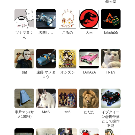
😈☜👿
ツナマヨく
名無し…
こるの
大王
Takutii55
ん
sat
遠藤 マメタ
オシズシ
TAKAYA
FRaN
ロウ
半片マン(サ
MAS
zn6
だだだ
イブクイー
メ100%)
ン@携帯落
として操作
不能