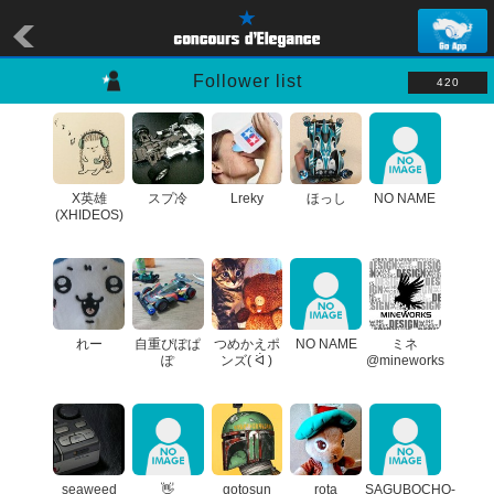
Follower list
420
X英雄
スプ冷
Lreky
ほっし
NO NAME
(XHIDEOS)
れー
自重ぴぽぱ
つめかえポ
NO NAME
ミネ
ぽ
ンズ( ᐛ )
@mineworks
seaweed
👋
gotosun
rota
SAGUBOCHO-