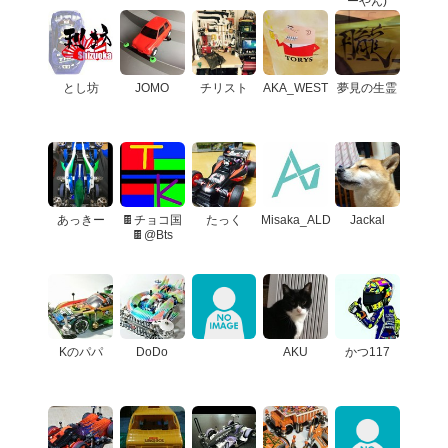
ーやん)
とし坊
JOMO
チリスト
AKA_WEST
夢見の生霊
あっきー
🍫チョコ国
たっく
Misaka_ALD
Jackal
🍫@Bts
Kのパパ
DoDo
AKU
かつ117