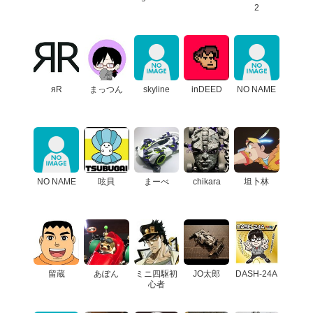
2
яR
まっつん
skyline
inDEED
NO NAME
NO NAME
呟貝
まーべ
chikara
坦卜林
留蔵
あぽん
ミニ四駆初
JO太郎
DASH-24A
心者