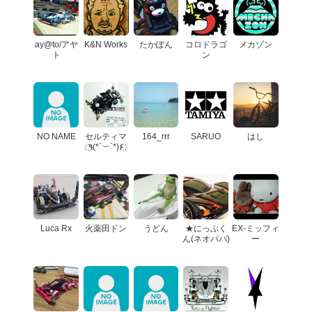
ay@to/アヤ
K&N Works
たかぽん
コロドラゴ
メカゾン
ト
ン
NO NAME
セルティマ
164_rrr
SARUO
はし
҉٩(*´︶`*)۶҉
Luca Rx
火薬田ドン
うどん
★にっぷく
EX-ミッフィ
ん(ネオパパ)
ー