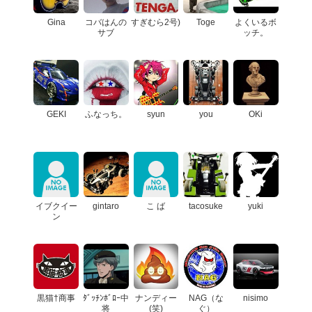
Gina
コバはんの
すぎむら2号)
Toge
よくいるボ
サブ
ッチ。
GEKI
ふなっち。
syun
you
OKi
イブクイー
gintaro
こ ば
tacosuke
yuki
ン
黒猫†商事
ﾀﾞｯﾁﾝﾎﾞﾛｰ中
ナンディー
NAG（な
nisimo
将
(笑)
ぐ）