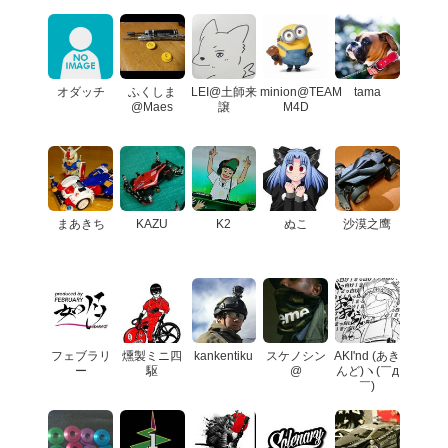
オダッチ
ふくしま
LEI@土師来
minion@TEAM
tama
@Maes
譲
M4D
まあきち
KAZU
K2
ぬこ
沙漠之鹰
フェブラリ
燻製ミニ四
kankentiku
スケノシン
AKI'nd (あき
ー
駆
@
んど)ヽ(￣д
￣)