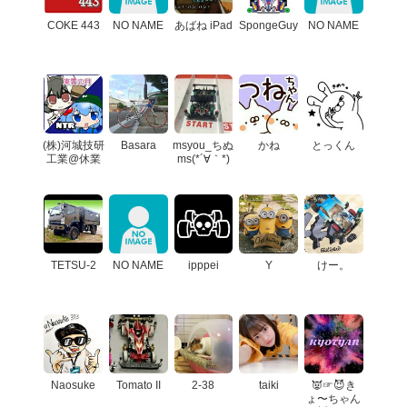
COKE 443
NO NAME
あばね iPad
SpongeGuy
NO NAME
(株)河城技研
Basara
msyou_ちぬ
かね
とっくん
工業@休業
ms(*´∀｀*)
TETSU-2
NO NAME
ipppei
Y
けー。
Naosuke
Tomato II
2-38
taiki
👿☞😈き
ょ〜ちゃん