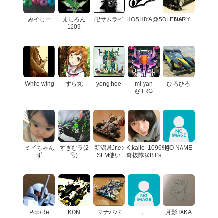
みそじー
ましろん
卍サムライ
HOSHIYA@SOLENARY
Joe
1209
White wing
ずら丸
yong hee
mi-yan
ひろひろ
@TRG
ミイちゃん
すぎむラ(2
新潟県Jr.の
K.kaito_10969@
NO NAME
ず
号)
SFM使い
奇抜隊@BT's
Pop/Re
KON
マナパパ
。
月影TAKA