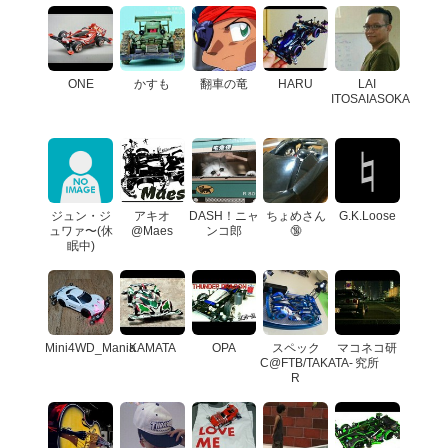
ONE
かすも
翻車の竜
HARU
LAI
ITOSAIASOKA
ジュン・ジ
アキオ
DASH！ニャ
ちょめさん
G.K.Loose
ュワァ〜(休
@Maes
ンコ郎
🔞
眠中)
Mini4WD_Mania
KAMATA
OPA
スペック
マコネコ研
C@FTB/TAKATA-
究所
R