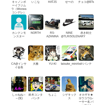
キャノンボ
いこな
HATJS
せ〜の
チョコ@BTs
ーイフジム
ラ（Woowa
コンデレ）
カンクンモ
NORTH
RS-
NINE
赤き剣士
ンスター
AZANINA
@TLR/SOLENARY
CA@インサ
大雅
YU-KI
taisuke_mini4x4
パパンテ
イ会長
しゃねね～
鈴木コンタ
ちょこ
シゲキック
オカザキ★
～(笑)
パンチ
ス
ヨウコウ(レ
ーサー名:パ