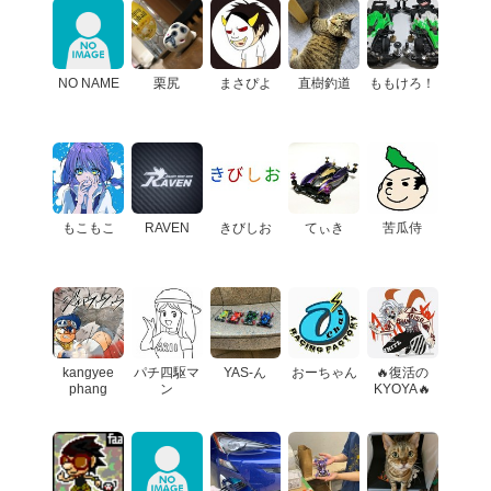
NO NAME
栗尻
まさぴよ
直樹釣道
ももけろ！
もこもこ
RAVEN
きびしお
てぃき
苦瓜侍
kangyee
パチ四駆マ
YAS-ん
おーちゃん
🔥復活の
phang
ン
KYOYA🔥