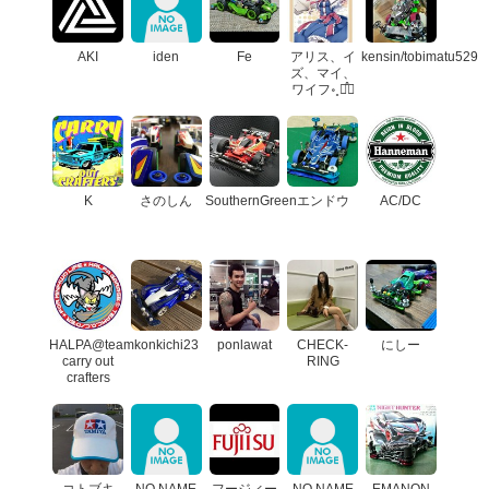
AKI
iden
Fe
アリス、イ
kensin/tobimatu529
ズ、マイ、
ワイフ॰˳ཻ̊♡
K
さのしん
SouthernGreen
エンドウ
AC/DC
HALPA@team
konkichi23
ponlawat
CHECK-
にしー
carry out
RING
crafters
コトブキ
NO NAME
フージィー
NO NAME
EMANON