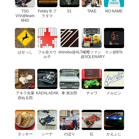
TSG
Febby B プ
S1
TAKE
NO NAME
ViVi@team
ラタマ
M4D
はせっし
フル谷カウ
shinobu@ALTADE
イワツァン
ケン@BTs
ル子
@SOLENARY
アキラ先輩
KADALADAK
車 寅次郎
チャワ
メルビン
@ぬる四
タッキー
シーナ
のぼり
紅
かえふじ