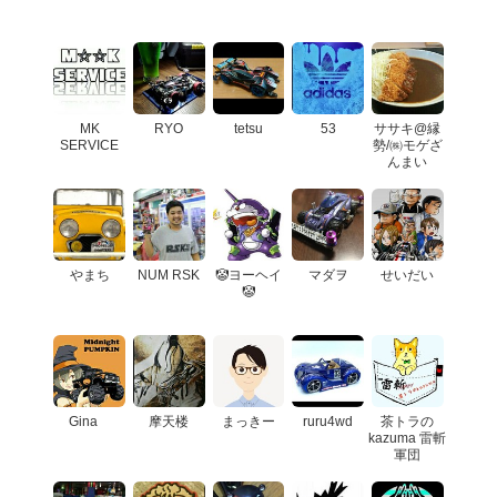
MK
RYO
tetsu
53
ササキ@縁
SERVICE
勢/㈱モゲざ
んまい
やまち
NUM RSK
🤡ヨーヘイ
マダヲ
せいだい
🤡
Gina
摩天楼
まっきー
ruru4wd
茶トラの
kazuma 雷斬
軍団