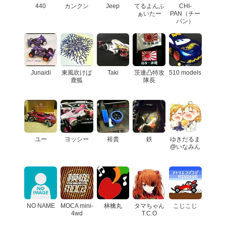
440
カンクン
Jeep
てるよんふ
CHI-
ぁいたー
PAN（チー
パン）
Junaidi
東風吹けば
Taki
茨連凸特攻
510 models
鹿狐
隊長
ユー
ヨッシー
裕貴
鉄
ゆきだるま
@いなみん
NO NAME
MOCA mini-
林檎丸
タマちゃん
こじこじ
4wd
T.C.O