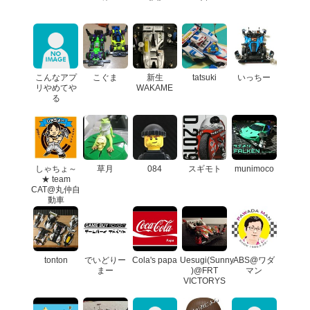
こんなアプ
こぐま
新生
tatsuki
いっちー
リやめてや
WAKAME
る
しゃちょ～
草月
084
スギモト
munimoco
★ team
CAT@丸仲自
動車
tonton
でいどりー
Cola's papa
Uesugi(Sunny
ABS@ワダ
まー
)@FRT
マン
VICTORYS