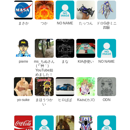
まさか
つか
NO NAME
たっつん
ドロG@ミニ
四駆
pierre
ms_ちぬさん
まな
KIA@使い
NO NAME
( *´艸｀)
YouTube始
めました！
yo-suke
まほうつか
ヒロぱぱ
Kazu(カズ)
ODN
い