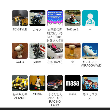
TC-STYLE
カイノ
☆問題の問
TAK ver2
ー
題児(たっち
ゃん) Team
お父さん&雷
斬軍団☆
GOLD
ygsw
なお (NAO)
☆
たいしょ～
@RAGGA4WD
もやみん＠
SHIVA
うえだしん
masa
モベカスタ
ALTADE
ぺい UD
ム
RACING
LABO