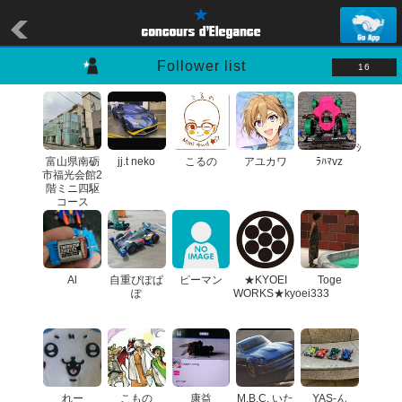
Follower list
16
ｼ
富山県南砺
jj.t neko
こるの
アユカワ
ﾗﾊﾏvz
市福光会館2
階ミニ四駆
コース
Al
自重ぴぽぱ
ピーマン
★KYOEI
Toge
ぽ
WORKS★kyoei333
れー
こもの
康益
M.B.C. いた
YAS-ん