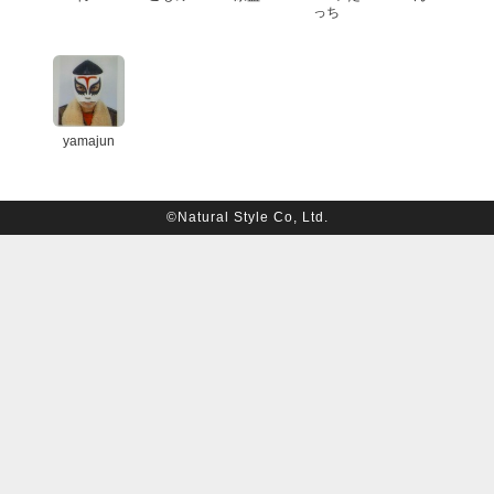
っち
yamajun
©Natural Style Co, Ltd.