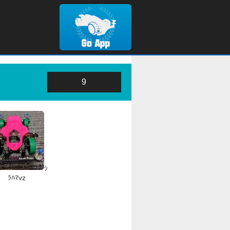
9
ｼ
ﾗﾊﾏvz