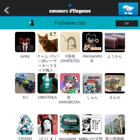
Follower list
39
junky
チャム♂のパ
X英雄
Alessandro
ようかん
パ@レーザ
(XHIDEOS)
B.
ー＆ペラタ
イヤ職人・
王冠愛好会
H.I
HIROTAKA
英 -
しゅん
タルホ
HANABUSA-
CRASH
ばう( ˙ᴥ˙ )
necozame_tarou
マン⭐︎が太郎
富山県南砺