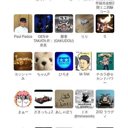
市福光会館2
階ミニ四駆
コース
Paul Padua
GEN＠
樂童
りり
S
TAKATA-R：
(GAKUDOU)
奈良
ヨッシィー
ちゃんP
ひろき
M-TAK
チカラ@セ
Jr.
カンドパワ
ー
まぁー
ざきっちょ2
あしゃぼう
ミネ
Z/32 ラウデ
@mineworks
ィ