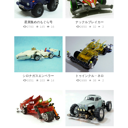
星屑集めのもぐら号
ナックルブレイカー
2760
145
16
2650
32
2
シロナガスエンペラー
トゥインクル・ネロ
3351
103
14
2499
38
2