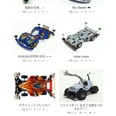
息抜き企画…！
Sky Bluster ☁️
2210
47
4
2646
52
0
GUN BLUSTER XTO ＋ー
stone caves
2229
29
0
2684
66
8
テラリミットブレイカー
トライバギー〘生きてる星をつか
まえろ！〙
3608
111
6
3735
165
16