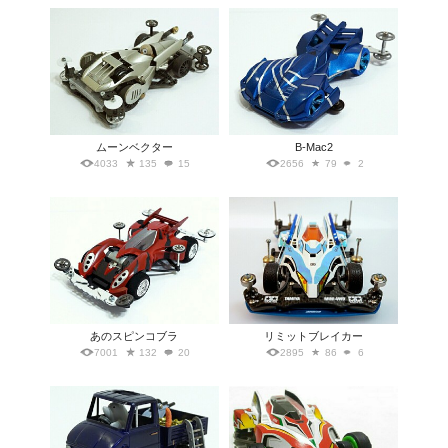
ムーンベクター
B-Mac2
4033
135
15
2656
79
2
あのスピンコブラ
リミットブレイカー
7001
132
20
2895
86
6