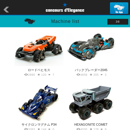
Machine list
36
ロードベヒモス
バックブレーダー2045
2890
120
7
4658
205
3
サイクロンマグナム P34
HEXAGONITE COMET
3383
144
0
4030
178
9