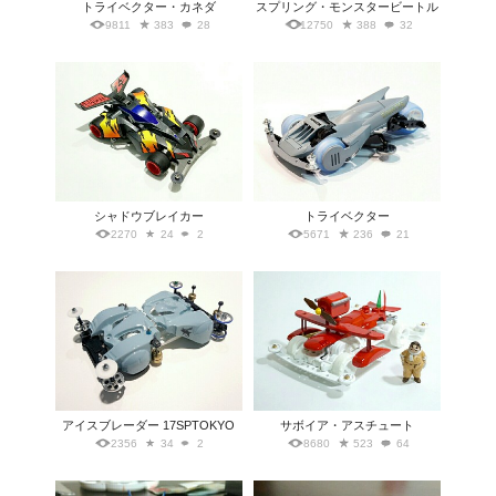
トライベクター・カネダ
スプリング・モンスタービートル
9811
383
28
12750
388
32
シャドウブレイカー
トライベクター
2270
24
2
5671
236
21
アイスブレーダー 17SPTOKYO
サボイア・アスチュート
2356
34
2
8680
523
64