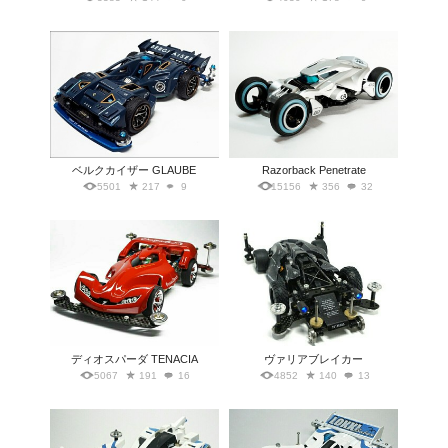
ベルクカイザー GLAUBE
Razorback Penetrate
5501
217
9
15156
356
32
ディオスパーダ TENACIA
ヴァリアブレイカー
5067
191
16
4852
140
13