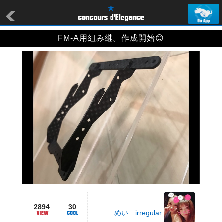
FM-A用組み継。作成開始😊
2894
30
めい irregular