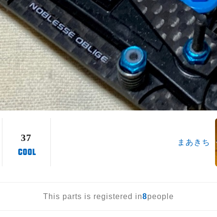
37
まあきち
This parts is registered in
8
people