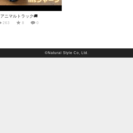
アニマルトラック🚚
263
8
0
©Natural Style Co, Ltd.