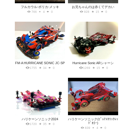
フルカウル-ポリカ-メッキ
お兄ちゃんのは赤くてデカい
766
4
0
928
15
0
FM-A HURRICANE SONIC JC-SP
Hurricane Sonic ARシャーシ
1755
34
0
1269
15
0
ハリケーンソニック2024
ハリケーンソニック(ﾋﾟｭｱﾒﾀﾘｯｸﾚｯ
ﾄﾞｶﾗｰ)
1720
35
0
839
4
0