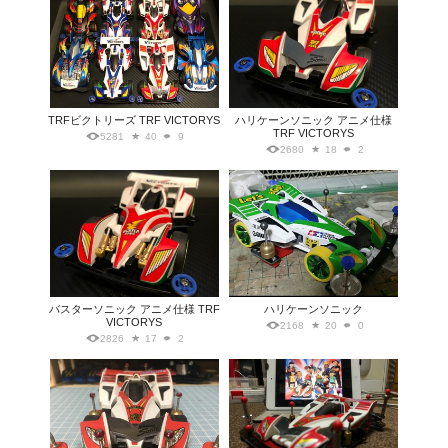
TRFビクトリーズ TRF VICTORYS
ハリケーンソニック アニメ仕様
TRF VICTORYS
5281
40
9
2680
18
2
バスターソニック アニメ仕様 TRF
ハリケーンソニック
VICTORYS
2168
20
0
2826
17
2