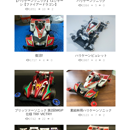
【ハリケーンソニック】TZシャー
ハリケーンソニック
シ【ファイアードラゴン】
2394
5
0
1851
10
2
復活❗
ハリケーンビュレット
1717
4
0
1967
4
0
ブリッツァーソニック 第2回WGP
素組杯用ハリケーンソニック
仕様 TRF VICTRY
2123
7
2
2742
22
0