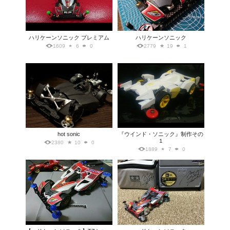
ハリケーンソニック プレミアム
ハリケーンソニック
1609
6
0
2779
19
1
hot sonic
『ウインド・ソニック』制作その
１
2380
10
0
1889
7
0