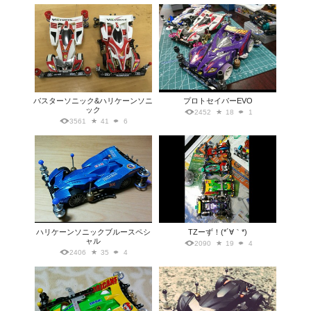
バスターソニック&ハリケーンソニ
プロトセイバーEVO
ック
2452
18
1
3561
41
6
ハリケーンソニックブルースペシ
TZーず！(*´∀｀*)
ャル
2090
19
4
2406
35
4