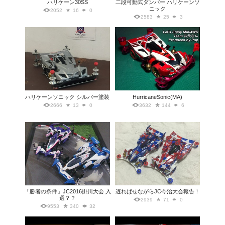
ハリケーン30SS
二段可動式ダンパー ハリケーンソ
ニック
2052
16
0
2583
25
3
ハリケーンソニック シルバー塗装
HurricaneSonic(MA)
2666
13
0
3632
144
6
「勝者の条件」JC2016掛川大会 入
遅ればせながらJC今治大会報告！
選？？
2939
71
0
9553
340
32