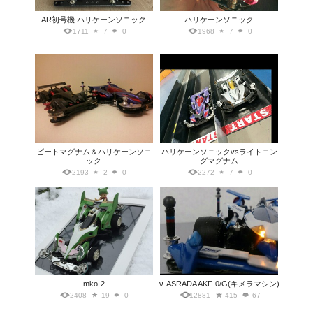
AR初号機 ハリケーンソニック
ハリケーンソニック
1711
7
0
1968
7
0
ビートマグナム＆ハリケーンソニ
ハリケーンソニックvsライトニン
ック
グマグナム
2193
2
0
2272
7
0
mko-2
ν-ASRADA AKF-0/G(キメラマシン)
2408
19
0
12881
415
67