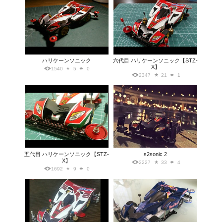
ハリケーンソニック
六代目 ハリケーンソニック【STZ-
X】
1540
5
0
2347
21
1
五代目 ハリケーンソニック【STZ-
s2sonic 2
X】
2227
33
4
1692
9
0