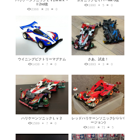
ハリケーンソニックＬｖ2ＷＭｋ－
S.オニックセイバーMk-5改
Ⅱ2nd改
1990
5
0
2366
26
0
ウイニングビクトリーマグナム
さあ、試走！
1438
7
0
1893
3
0
ハリケーンソニックＬｖ２
レッドハリケーンソニック(パパバ
ージョン)
1589
7
0
2460
71
5