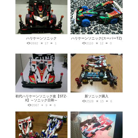
ハリケーンソニック
ハリケーンソニック(スーパーTZ)
2692
17
1
2110
12
0
初代ハリケーンソニック改【STZ-
新ソニック購入
X】～ソニック日和～
2528
15
6
2067
9
6