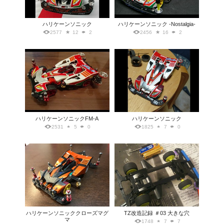
ハリケーンソニック
ハリケーンソニック -Nostalgia-
2577
12
2
2456
16
2
ハリケーンソニックFM-A
ハリケーンソニック
2531
5
0
1825
7
0
ハリケーンソニッククローズマグ
TZ改造記録 ＃03 大きな穴
マ
1748
7
7