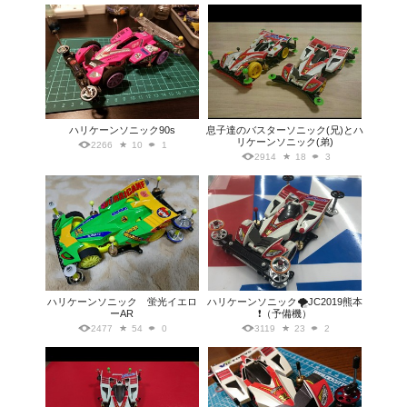
ハリケーンソニック90s
息子達のバスターソニック(兄)とハ
リケーンソニック(弟)
2266
10
1
2914
18
3
ハリケーンソニック 蛍光イエロ
ハリケーンソニック🌪JC2019熊本
ーAR
❗️（予備機）
2477
54
0
3119
23
2