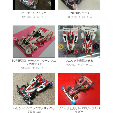
ハリケーンソニック
Red Bullソニック
1787
14
0
2578
48
4
SUPERXXシャーシ ハリケーンソニ
ソニックを復活させる
ックボディ✨
2511
37
19
5038
156
6
ハリケーンソニックでノリオ作っ
ソニックと見せかけてビークスパ
てみました
イダー