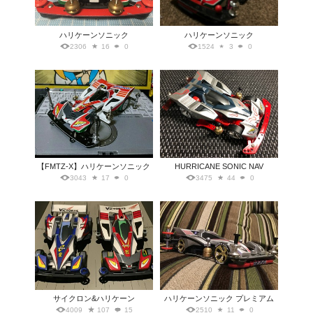
ハリケーンソニック
ハリケーンソニック
2306
16
0
1524
3
0
【FMTZ-X】ハリケーンソニック
HURRICANE SONIC NAV
3043
17
0
3475
44
0
サイクロン&ハリケーン
ハリケーンソニック プレミアム
4009
107
15
2510
11
0