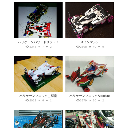
ハリケーンパワードリフト！
メインマシン
3344
7
2
2698
40
0
ハリケーンソニック＿継衛
ハリケーンソニックAbsolute
2022
6
1
3279
70
2