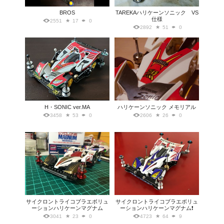
BROS
TAREKAハリケーンソニック VS
仕様
2551
17
0
2892
51
0
H・SONIC ver.MA
ハリケーンソニック メモリアル
3458
53
0
2606
26
0
サイクロントライコブラエボリュ
サイクロントライコブラエボリュ
ーションハリケーンマグナム
ーションハリケーンマグナム❗️
3041
23
0
4723
64
9