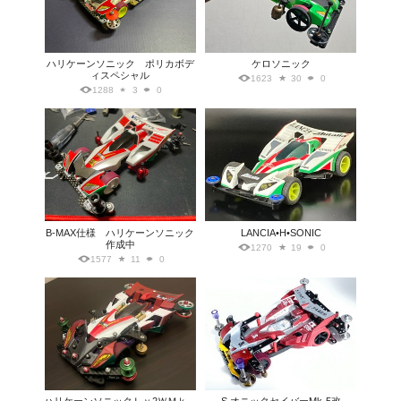
ハリケーンソニック ポリカボデ
ケロソニック
ィスペシャル
1623
30
0
1288
3
0
B-MAX仕様 ハリケーンソニック
LANCIA•H•SONIC
作成中
1270
19
0
1577
11
0