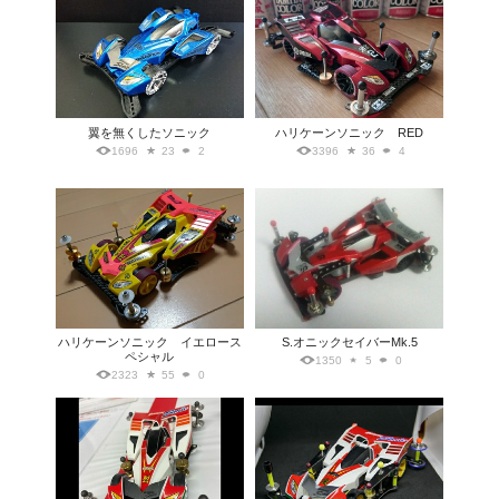
翼を無くしたソニック
ハリケーンソニック RED
1696
23
2
3396
36
4
ハリケーンソニック イエロース
S.オニックセイバーMk.5
ペシャル
1350
5
0
2323
55
0