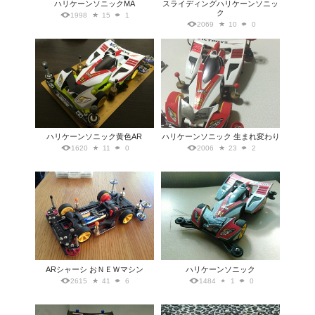
ハリケーンソニックMA
スライディングハリケーンソニッ
ク
1998
15
1
2069
10
0
ハリケーンソニック黄色AR
ハリケーンソニック 生まれ変わり
1620
11
0
2006
23
2
ARシャーシ おＮＥＷマシン
ハリケーンソニック
2615
41
6
1484
1
0