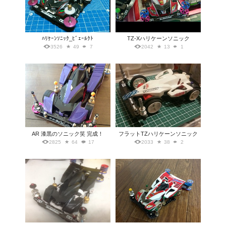
ﾊﾘｹｰﾝｿﾆｯｸ_ﾋﾞｪｰﾙｸﾄ
TZ-Xハリケーンソニック
3526
49
7
2042
13
1
AR 漆黒のソニック笑 完成！
フラットTZハリケーンソニック
2825
64
17
2033
38
2