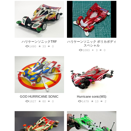
ハリケーンソニックTRF
ハリケーンソニック ポリカボディ
スペシャル
1490
33
0
1093
3
0
GOD HURRICANE SONIC
Hurricane sonic(MS)
1627
60
0
1479
13
2