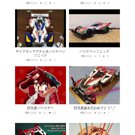
3183
31
1
2227
11
0
サイクロンマグナム＆ハリケーン
ハリケーンソニック
ソニック
1842
5
0
2079
12
2
烈兄貴バースデー
烈兄貴誕生日おめでとう^_^
2296
23
12
2518
40
7