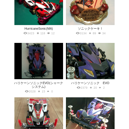
HurricaneSonic(MA)
ソニックケーキ！
3423
118
12
3134
89
34
ハリケーンソニックEVO(シャーク
ハリケーンソニック EVO
システム)
2379
20
2
2028
15
0