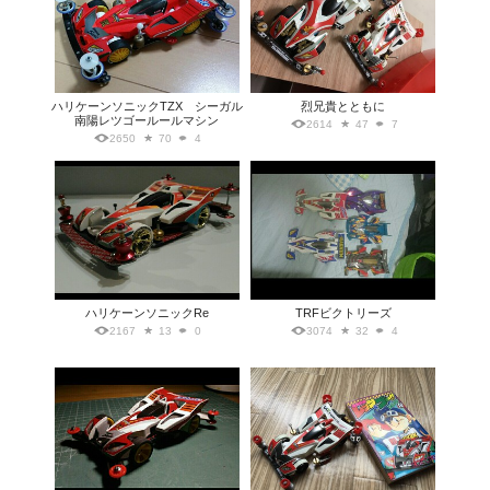
ハリケーンソニックTZX シーガル
烈兄貴とともに
南陽レツゴールールマシン
2614
47
7
2650
70
4
ハリケーンソニックRe
TRFビクトリーズ
2167
13
0
3074
32
4