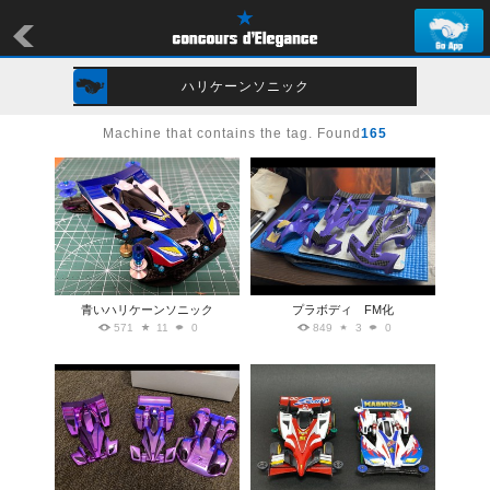
ハリケーンソニック
Machine that contains the tag. Found
165
青いハリケーンソニック
プラボディ FM化
571
11
0
849
3
0