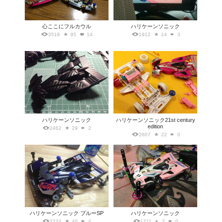
心ここにフルカウル
ハリケーンソニック
3518
95
14
1912
14
3
ハリケーンソニック
ハリケーンソニック21st century
edition
2462
29
2
2607
22
0
ハリケーンソニック ブルーSP
ハリケーンソニック
3274
40
4
1711
2
0