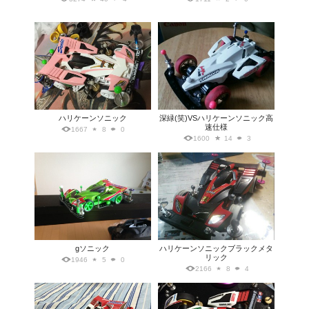
ハリケーンソニック
深緑(笑)VSハリケーンソニック高
速仕様
1667
8
0
1600
14
3
gソニック
ハリケーンソニックブラックメタ
リック
1946
5
0
2166
8
4