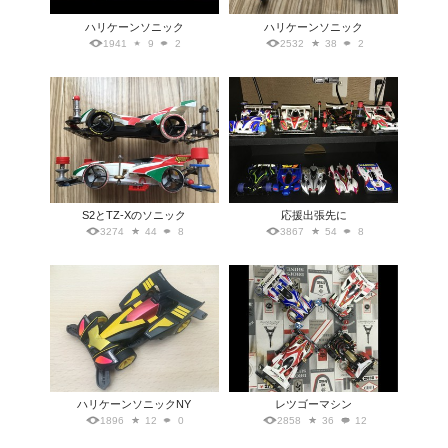
ハリケーンソニック
ハリケーンソニック
1941
9
2
2532
38
2
S2とTZ-Xのソニック
応援出張先に
3274
44
8
3867
54
8
ハリケーンソニックNY
レツゴーマシン
1896
12
0
2858
36
12