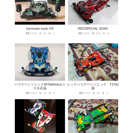
hurricane sonic H3
REDSPECIAL SONC
2155
10
0
3729
101
6
ハリケーンソニック@Telefonicaコ
レッドハリケーンソニック TZX仕
スモ石油
様
2093
10
0
2743
49
3