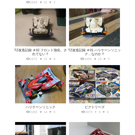
2664
31
2
TZ改造記録 ＃02 フロント強化、さ
TZ改造記録 ＃01 ハリケーンソニッ
れてない？
ク…なのか？
1672
15
6
1658
19
5
ハリケーンソニック
ビクトリーズ
2283
14
0
1875
3
6