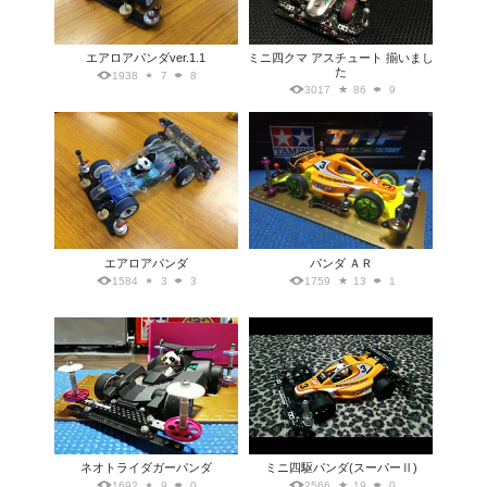
エアロアパンダver.1.1
ミニ四クマ アスチュート 揃いまし
た
1938
7
8
3017
86
9
エアロアパンダ
パンダ ＡＲ
1584
3
3
1759
13
1
ネオトライダガーパンダ
ミニ四駆パンダ(スーパーⅡ)
1692
9
0
2566
19
0