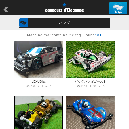
パンダ
Machine that contains the tag. Found
181
LEXUSlbx
ビッグパンダゴースト
698
7
0
1139
52
0