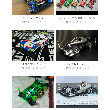
アドバンスパンダ
チームシーガル南陽！(*ﾟ▽ﾟ)ﾉ
2028
7
0
2198
46
2
チマチマセイバー
パンダ MAシャーシ
1881
19
0
2016
22
0