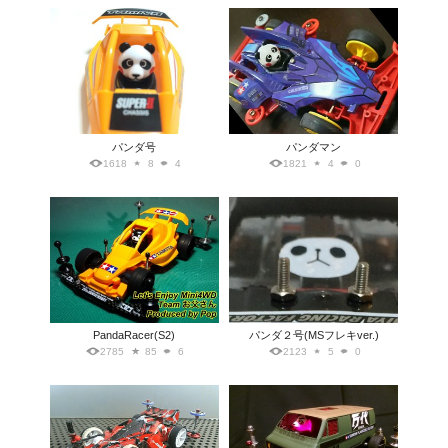
パンダ号
パンダマン
1618
8
4
1821
4
0
PandaRacer(S2)
パンダ２号(MSフレキver.)
2785
85
6
2123
5
0