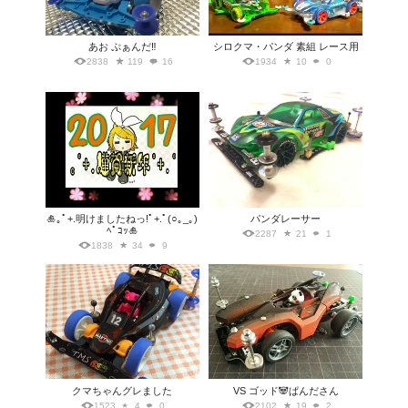
あお ぷぁんだ‼️
シロクマ・パンダ 素組 レース用
2838
119
16
1934
10
0
🎍｡ﾟ+.明けましたねっ!ﾟ+.ﾟ(○｡_｡)
パンダレーサー
ﾍﾟｺｯ🎍
2287
21
1
1838
34
9
クマちゃんグレました
VS ゴッド🐼ぱんださん
1523
4
0
2102
19
2