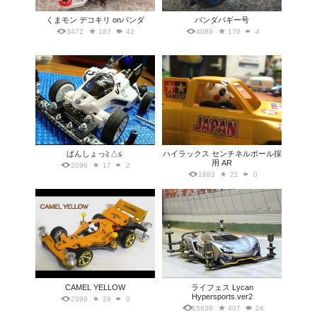
くまモン デコキリ onパンダ
パンダバギー号
3472
187
42
4089
170
4
ぱんしょっ≧△≦
ハイラックス センチネルポール採
用 AR
2096
17
2
1883
21
0
CAMEL YELLOW
ライフェス Lycan
Hypersports.ver2
2399
29
0
15638
407
24