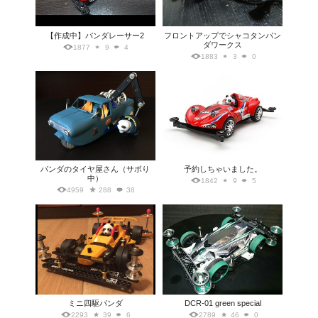
【作成中】パンダレーサー2
フロントアップでシャコタンパン
ダワークス
1877
9
4
1883
3
0
パンダのタイヤ屋さん（サボり
予約しちゃいました。
中）
1842
9
5
4959
288
38
ミニ四駆パンダ
DCR-01 green special
2293
39
6
2789
46
0