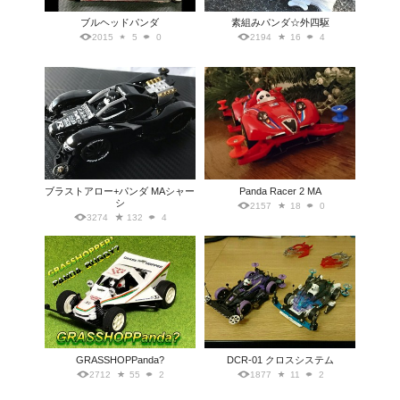
ブルヘッドパンダ
素組みパンダ☆外四駆
2015
5
0
2194
16
4
ブラストアロー+パンダ MAシャー
Panda Racer 2 MA
シ
2157
18
0
3274
132
4
GRASSHOPPanda?
DCR-01 クロスシステム
2712
55
2
1877
11
2