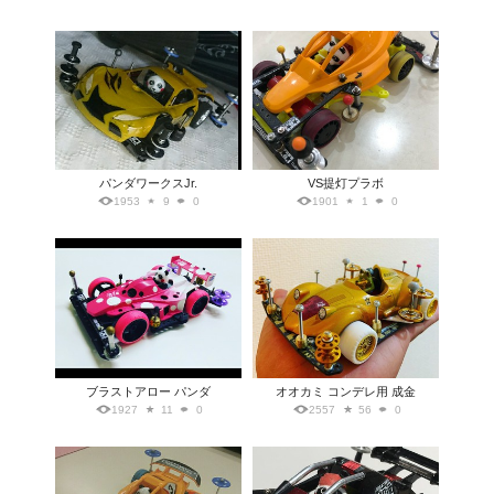
パンダワークスJr.
VS提灯プラボ
1953
9
0
1901
1
0
ブラストアロー パンダ
オオカミ コンデレ用 成金
1927
11
0
2557
56
0