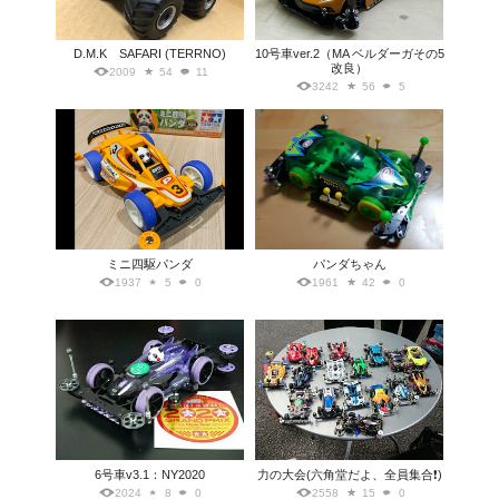
D.M.K SAFARI (TERRNO)
10号車ver.2（MA ベルダーガその5
改良）
2009
54
11
3242
56
5
ミニ四駆パンダ
パンダちゃん
1937
5
0
1961
42
0
6号車v3.1：NY2020
力の大会(六角堂だよ、全員集合❗)
2024
8
0
2558
15
0