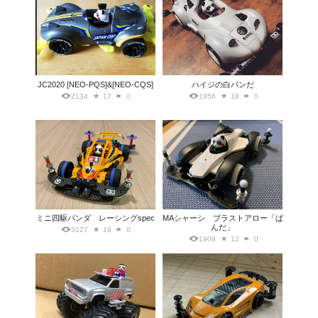
JC2020 [NEO-PQS]&[NEO-CQS]
ハイジの白パンだ
2134
17
0
1956
18
0
ミニ四駆パンダ レーシングspec
MAシャーシ ブラストアロー「ぱ
んだ」
3127
19
0
1909
12
0