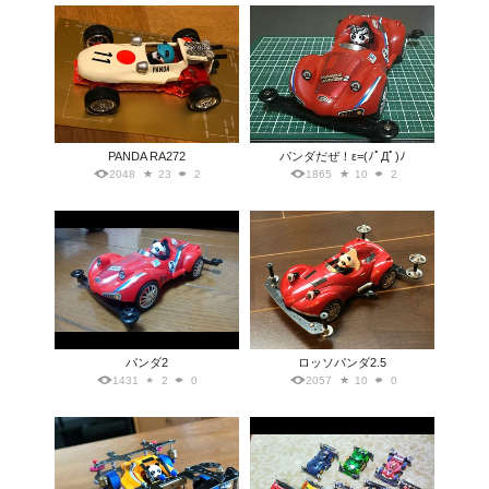
PANDA RA272
パンダだぜ！ε=(ﾉﾟДﾟ)ﾉ
2048
23
2
1865
10
2
パンダ2
ロッソパンダ2.5
1431
2
0
2057
10
0