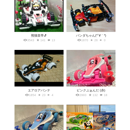
熊猫皇帝🎵
パンダちゃん(*´∀｀*)
3543
141
13
1870
26
0
エアロアバンテ
ピンクぷぁんだ (赤)
1854
23
4
2993
132
18