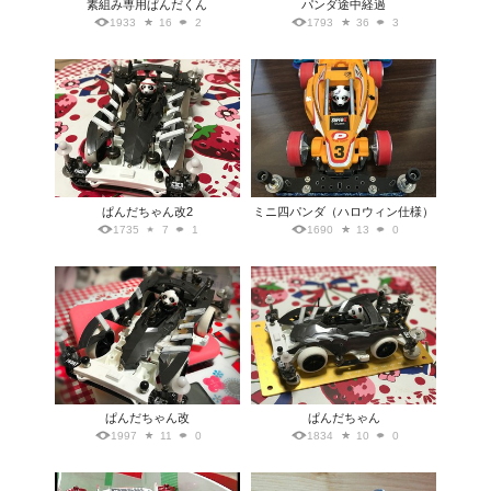
素組み専用ぱんだくん
パンダ途中経過
1933
16
2
1793
36
3
ぱんだちゃん改2
ミニ四パンダ（ハロウィン仕様）
1735
7
1
1690
13
0
ぱんだちゃん改
ぱんだちゃん
1997
11
0
1834
10
0