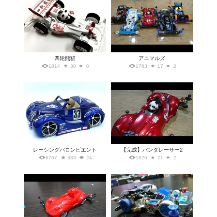
四轮熊猫
アニマルズ
1814
30
0
1763
17
2
レーシングバロンビエント
【完成】パンダレーサー2
6767
333
24
1826
21
2