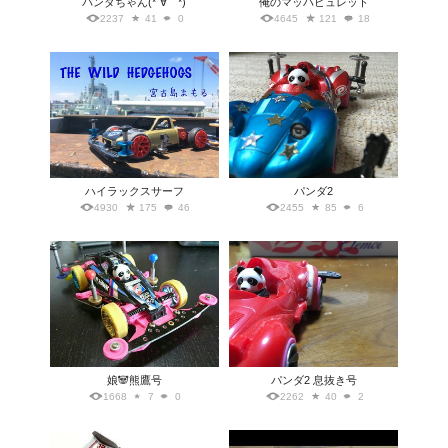
パンダちゃん(*´∀｀*)
俺のマッハビュレット
2237
41
0
4645
121
18
ハイラックスサーフ
パンダ2
4930
175
46
2455
85
6
娘🐼熊鷹号
パンダ2 息抜き号
1668
7
0
2262
40
2