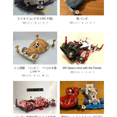
ライキリ (レクサスRC-F風)
青パンダ
1872
12
0
1373
12
2
ミニ四駆 パンだ！ 〜コロネ推
MS Space shot with the Panda
しver.〜
1864
8
0
2630
81
16