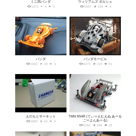
ミニ四パンダ
ウィリアムズ ポルシェ
1472
4
0
5497
189
4
パンダ
パンダモービル
1902
20
3
4470
216
51
えのもとサーキット
TMN R54R (てぃーえむえぬ あーる
ごーよんあーる)
2860
44
0
8186
399
28