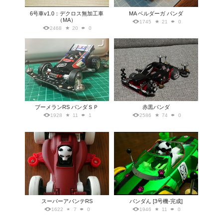
6号車v1.0：デクロス無加工車
MA ベルダーガ パンダ
（MA）
1745
21
0
2468
20
0
ブーメランRS パンダＳＰ
赤黒パンダ
1928
11
1
2586
74
0
スーパーアバンテRS
パンダん [3号機-完成]
1622
7
0
1946
11
0