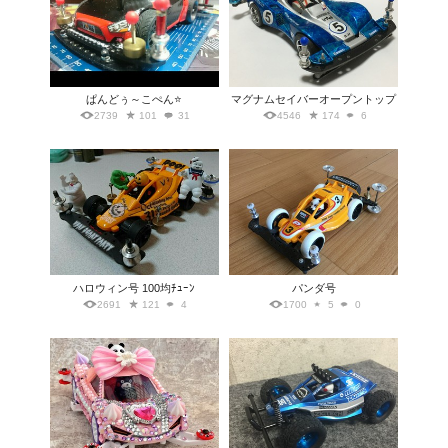
ぱんどぅ～こぺん⭐
マグナムセイバーオープントップ
2739
101
31
4546
174
6
ハロウィン号 100均ﾁｭｰﾝ
パンダ号
2691
121
4
1700
5
0