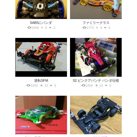
SABSにパンダ
ファミリークラス
1688
9
2
1773
9
0
逆転SFM
S2 ピンクアバンテ パンダ仕様
2200
15
0
1508
14
0