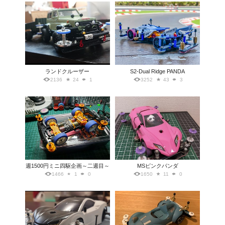
ランドクルーザー
S2-Dual Ridge PANDA
2136
24
1
3252
43
3
週1500円ミニ四駆企画～二週目～
MSピンクパンダ
1466
1
0
1650
11
0