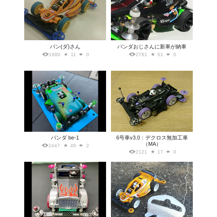
パン(ダ)さん
パンダおじさんに新車が納車
1880
11
0
2781
61
0
パンダ be-1
6号車v3.0：デクロス無加工車
（MA）
2447
48
2
2121
17
0