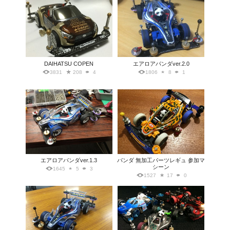
DAIHATSU COPEN
エアロアパンダver.2.0
3831
208
4
1806
8
1
エアロアパンダver.1.3
パンダ 無加工パーツレギュ 参加マ
シーン
1645
5
3
1527
17
0