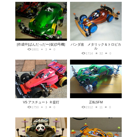
[作成中]ぱんだっだー(仮)[3号機]
パンダ改 メタリック＆トロピカ
ル
1801
3
0
1714
32
0
VS アスチュート Ｒ提灯
正転SFM
1750
3
0
2312
11
0