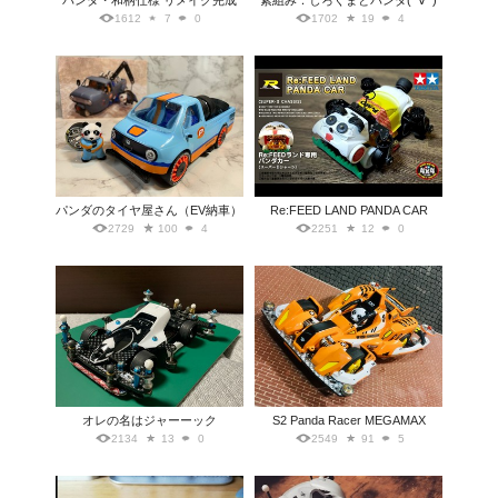
パンダ・和柄仕様 リメイク完成
素組み：しろくまとパンダ(ﾟ∀ﾟ)
1612
7
0
1702
19
4
パンダのタイヤ屋さん（EV納車）
Re:FEED LAND PANDA CAR
2729
100
4
2251
12
0
オレの名はジャーーック
S2 Panda Racer MEGAMAX
2134
13
0
2549
91
5