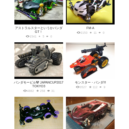
アストラルスターというかパンダ
FM-A
GT！
2153
11
0
1541
5
0
パンダモービル🐼 JAPANCUP2017
モンスター・パンダ!!!
TOKYO3
3527
112
9
4882
258
31