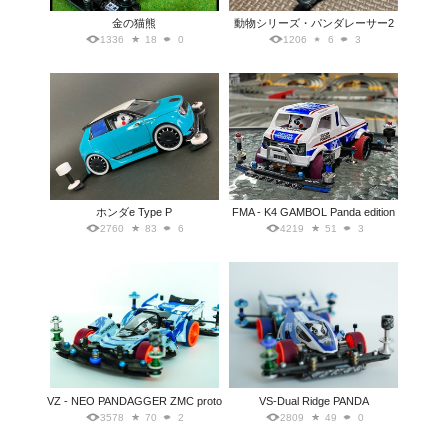
金の猫熊
動物シリーズ・パンダレーサー2
1336
18
0
1206
6
3
ホンダe Type P
FMA - K4 GAMBOL Panda edition
2760
83
6
4219
51
3
VZ - NEO PANDAGGER ZMC proto
VS-Dual Ridge PANDA
3578
70
2
2809
49
0