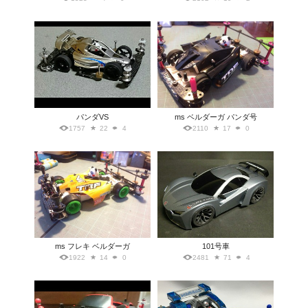
パンダVS
ms ベルダーガ パンダ号
1757
22
4
2110
17
0
ms フレキ ベルダーガ
101号車
1922
14
0
2481
71
4