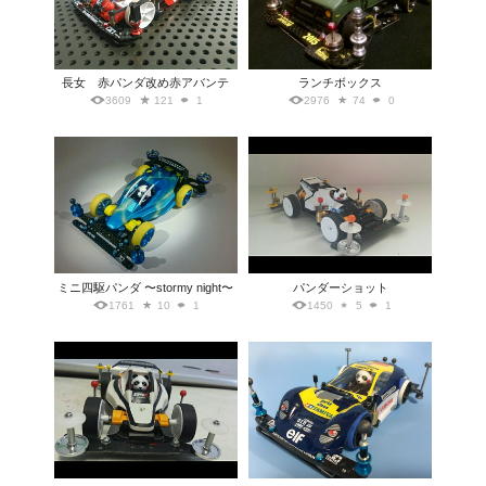
長女 赤パンダ改め赤アバンテ
ランチボックス
3609
121
1
2976
74
0
ミニ四駆パンダ 〜stormy night〜
パンダーショット
1761
10
1
1450
5
1