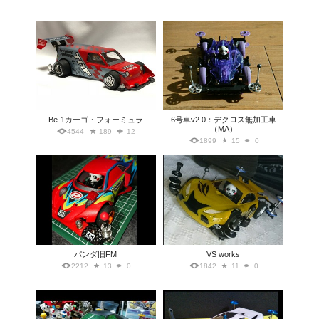
Be-1カーゴ・フォーミュラ
6号車v2.0：デクロス無加工車
（MA）
4544
189
12
1899
15
0
パンダ旧FM
VS works
2212
13
0
1842
11
0