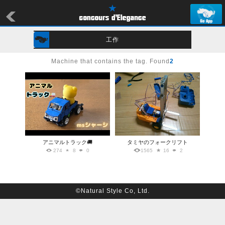
工作
Machine that contains the tag. Found
2
アニマルトラック🚚
タミヤのフォークリフト
274
8
0
1565
16
2
©Natural Style Co, Ltd.