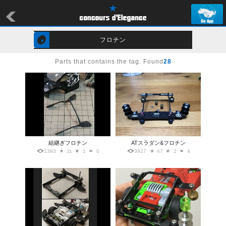
フロチン
Parts that contains the tag. Found
28
組継ぎフロチン
ATスラダン&フロチン
1393
11
1
0
3927
47
2
4