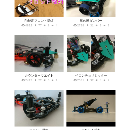
FMA用フロント提灯
竜の髭ダンパー
4812
77
8
4
2728
31
3
2
カウンターウエイト
ベロンチョリミッター
2412
22
3
1
2541
32
4
2