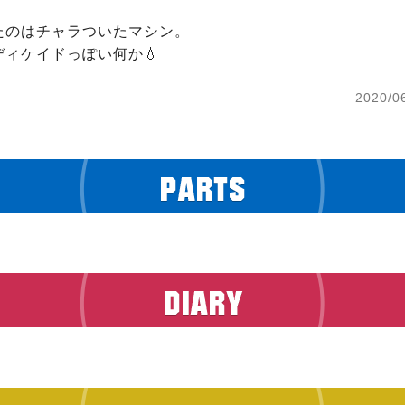
たのはチャラついたマシン。

ィケイドっぽい何か💧
2020/0