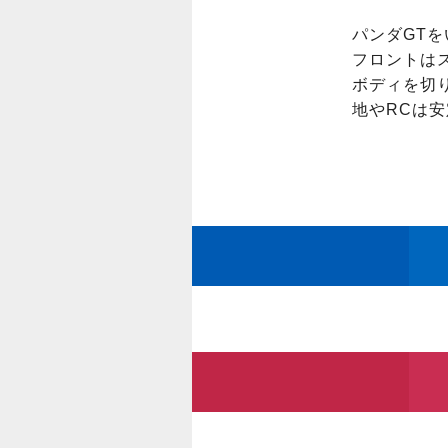
パンダGTを
フロントはス
ボディを切
地やRCは