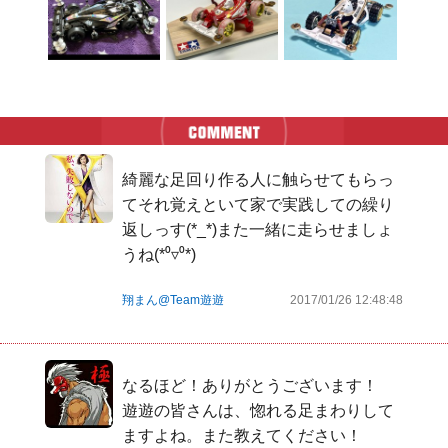
綺麗な足回り作る人に触らせてもらっ
てそれ覚えといて家で実践しての繰り
返しっす(*_*)また一緒に走らせましょ
うね(*⁰▿⁰*)
翔まん@Team遊遊
2017/01/26 12:48:48
なるほど！ありがとうございます！

遊遊の皆さんは、惚れる足まわりして
ますよね。また教えてください！