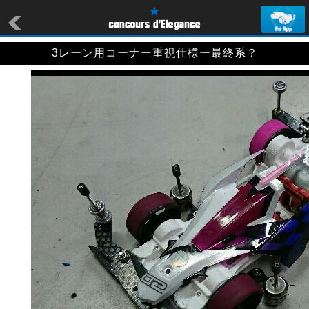
3レーン用コーナー重視仕様ー最終系？