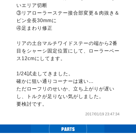
いエリア切断

③リアローラーステー接合部変更＆肉抜き＆
ピン全長30mmに

④足まわり修正

リアの土台マルチワイドステーの端から2番
目をシャーシ固定位置にして、ローラーベー
ス12cmにしてます。

1/24試走してきました。

確かに狙い通りコーナーは速い…

ただローフリのせいか、立ち上がりが遅い
し、トルクが足りない気がしました。

要検討です。
2017/01/19 23:47:34