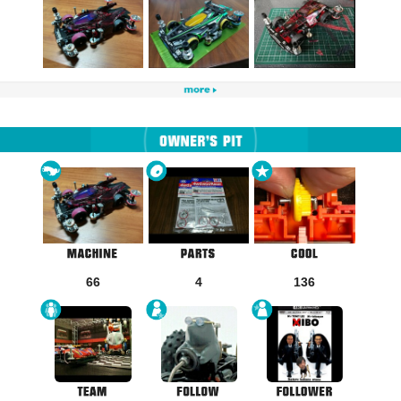
66
4
136