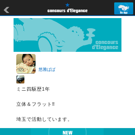
悠雅ぱぱ
ミニ四駆歴1年

立体＆フラット‼

埼玉で活動しています。