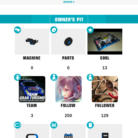
0
0
13
3
250
129