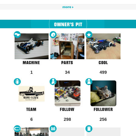
1
34
499
6
298
256