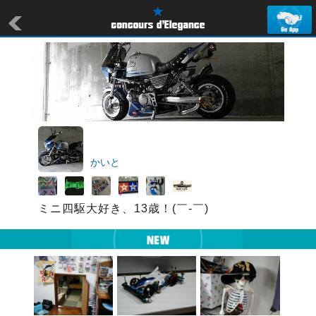
かいと
ミニ四駆大好き、13歳！(￣-￣)ゞ