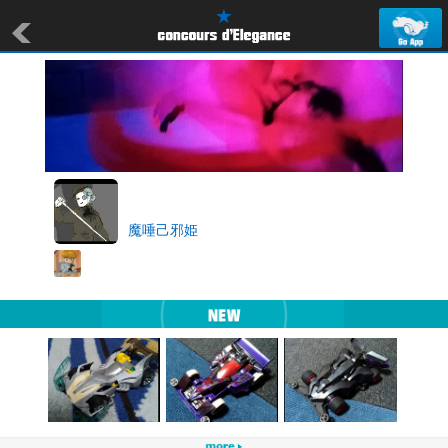
魔唾己邪姫