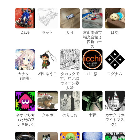
Dave
ラット
りり
富山南砺市
はや
福光会館ミ
ニ四駆コー
ス
カナタ
相生ゆうこ
タカックで
icchi @...
マグナム
（復帰）
す。@ ハロ
ウィーン😆
人😆
ネオッち★
タルホ
のりしお
十夢
カナタ（ホ
（ただのフ
ワイトマス
レキ使い)
ク）