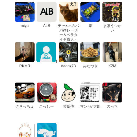
miya
ALB
チャム♂のパ
豪
まほうつか
パ@レーザ
い
ー＆ペラタ
イヤ職人・
王冠愛好会
t
RKMR
dadoz73
みなづき
KZM
ざきっちょ
こっしー
苦瓜侍
マン⭐︎が太郎
のっち