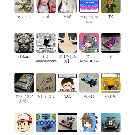
カントン
taiki
MAS
☆たっちゃ
TK
ん☆
chikara
ミネ
澪【みおみ
英 -
ま
@mineworks
お】
HANABUSA-
デラ（ダメ
あしゃぼう
NAO
らーゆ
やまち
人間）