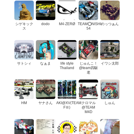
シゲキック
dodo
M4-ZERØ
TEAM⭕️NISHI-
のっつぁん
ス
54
サトシィ
なぁま
life style
じゅんこ！
イワシ太郎
Thailand
@team四駆
老
HM
ヤナさん
AKI@XV(TEAM
クロマル
しゅん
FⅢ)
@TEAM
M4D