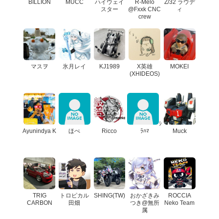
BILLION
MUCC
ハイウェイ
R-Melo
Z/32 ラウデ
スター
@Fxxk CNC
ィ
crew
マスヲ
氷月レイ
KJ1989
X英雄
MOKEI
(XHIDEOS)
ｼ
Ayunindya K
ほぺ
Ricco
ﾗﾊﾏ
Muck
TRIG
トロピカル
SHING(TW)
おかざきみ
ROCCIA
CARBON
田畑
つき@無所
Neko Team
属