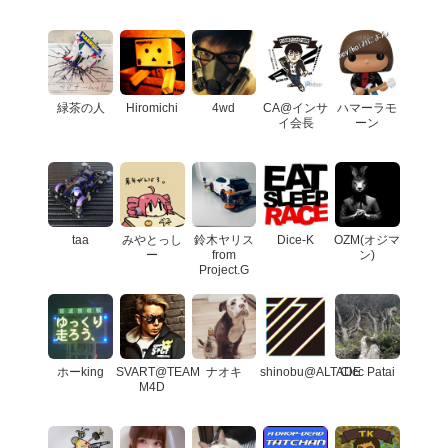
緑茶の人
Hiromichi
4wd
CA@インサ
ハマーラモ
イ会長
ーン
taa
みやとっし
鈴木ヤリス
Dice-K
OZM(オジマ
ー
from
ン)
Project.G
ホーking
SVART@TEAM
ナオキ
shinobu@ALTADE
Cicc Patai
M4D