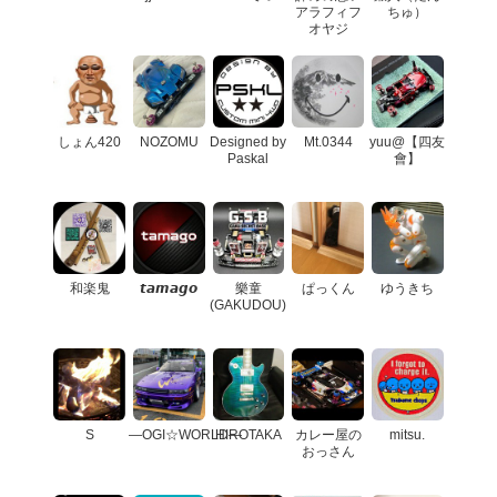
アラフィフ
ちゅ）
オヤジ
しょん420
NOZOMU
Designed by
Mt.0344
yuu@【四友
Paskal
會】
和楽鬼
𝙩𝙖𝙢𝙖𝙜𝙤
樂童
ぱっくん
ゆうきち
(GAKUDOU)
S
―OGI☆WORLD―
HIROTAKA
カレー屋の
mitsu.
おっさん