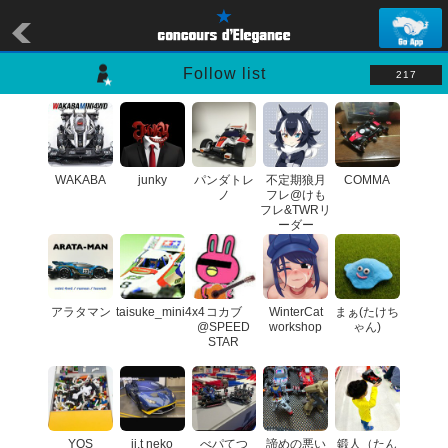
Follow list
217
WAKABA
junky
パンダトレ
不定期狼月
COMMA
ノ
フレ@けも
フレ&TWRリ
ーダー
アラタマン
taisuke_mini4x4
コカブ
WinterCat
まぁ(たけち
@SPEED
workshop
ゃん)
STAR
YOS
jj.t neko
べパてつ
諦めの悪い
鍛人（たん