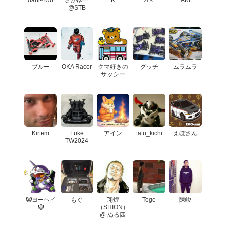
@STB
ブルー
OKA Racer
クマ好きの
グッチ
ムラムラ
サッシー
Kirtem
Luke
アイン
tatu_kichi
えぼさん
TW2024
🤡ヨーヘイ
もぐ
翔煌
Toge
陳峻
🤡
（SHION）
@ ぬる四