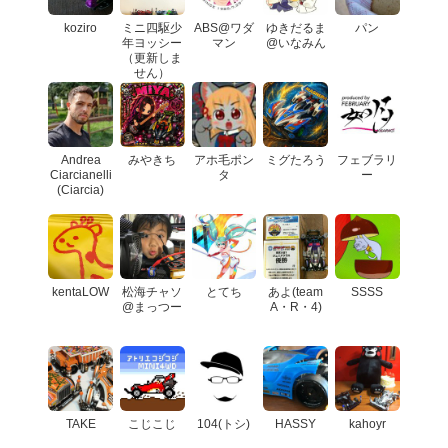
koziro
ミニ四駆少
ABS@ワダ
ゆきだるま
パン
年ヨッシー
マン
@いなみん
（更新しま
せん）
Andrea
みやきち
アホ毛ポン
ミグたろう
フェブラリ
Ciarcianelli
タ
ー
(Ciarcia)
kentaLOW
松海チャソ
とてち
あよ(team
SSSS
@まっつー
A・R・4)
TAKE
こじこじ
104(トシ)
HASSY
kahoyr