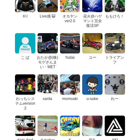
H.I
Live感 😺
オカヤン
花火@ハゲ
ももけろ！
ver2.0
マント完全
復活SP
こ ば
おたか@(株)
Yudai
ユー
トライアン
モゲざんま
フ
い・MET
わっちシス
santa
momoaki
u-suke
れー
テムversion
２
dani-4wd
さかゆー
K
ЯＲ
AKI