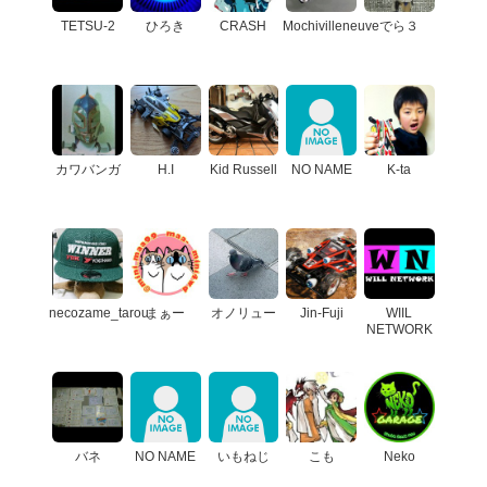
TETSU-2
ひろき
CRASH
Mochivilleneuve
でら３
カワバンガ
H.I
Kid Russell
NO NAME
K-ta
necozame_tarou
まぁー
オノリュー
Jin-Fuji
WIIL
NETWORK
バネ
NO NAME
いもねじ
こも
Neko