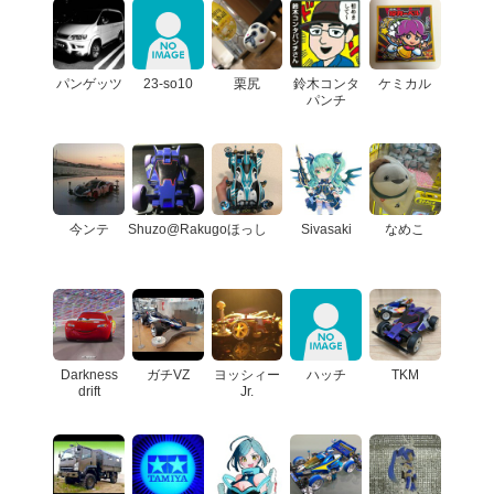
パンゲッツ
23-so10
栗尻
鈴木コンタ
ケミカル
パンチ
今ンテ
Shuzo@Rakugo
ほっし
Sivasaki
なめこ
Darkness
ガチVZ
ヨッシィー
ハッチ
TKM
drift
Jr.