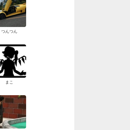
つんつん
まこ