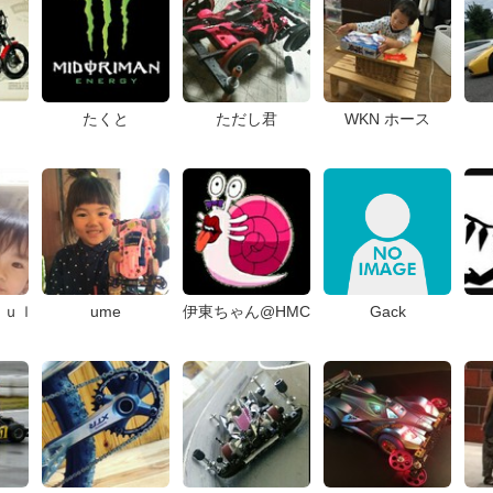
たくと
ただし君
WKN ホース
ｋｕｌ
ume
伊東ちゃん@HMC
Gack