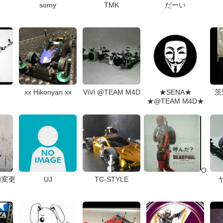
somy
TMK
だーい
xx Hikonyan xx
ViVi @TEAM M4D
★SENA★
茨
★@TEAM M4D★
O
種変更
UJ
TC-STYLE
ヤ