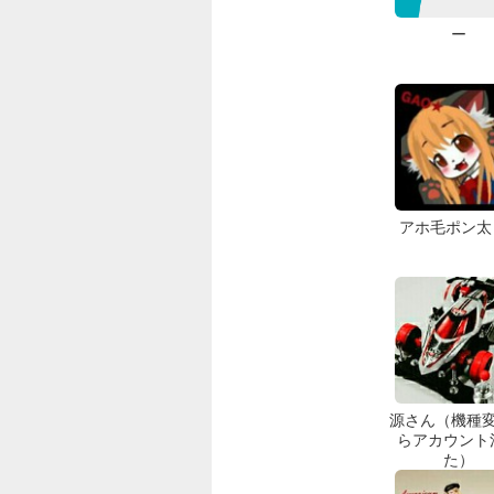
ー
アホ毛ポン太 
源さん（機種
らアカウント
た）