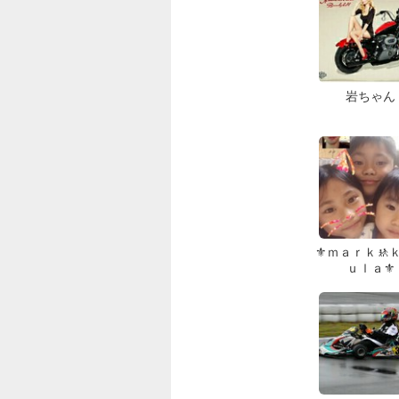
岩ちゃん
⚜️ｍａｒｋ🚸
ｕｌａ⚜️