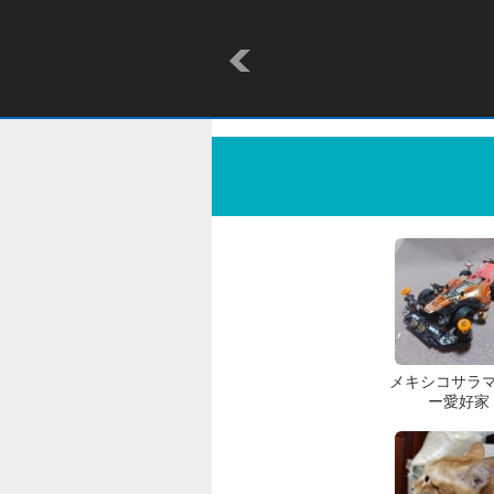
メキシコサラ
ー愛好家