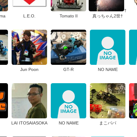
†
ima
L.E.O.
Tomato II
真っちゃん2世†
Jun Poon
GT-R
NO NAME
LAI ITOSAIASOKA
NO NAME
まこパパ