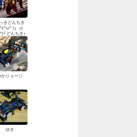
っきどんちき
└(^ω^ )┐ ┌(
ω^)┘どんちき♪
つかジョージ
ゆき