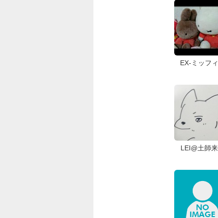
EX-ミッフ
LEI@土師