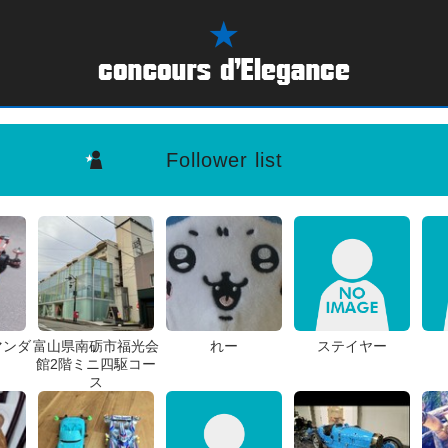
Follower list
マンダ
富山県南砺市福光会
れー
ステイヤー
館2階ミニ四駆コー
ス