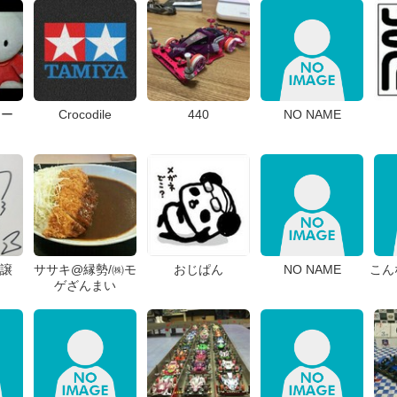
ィー
Crocodile
440
NO NAME
来譲
ササキ@縁勢/㈱モ
おじぱん
NO NAME
こん
ゲざんまい