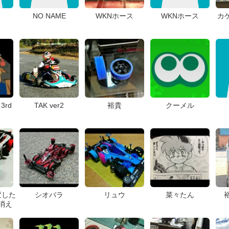
NO NAME
WKNホース
WKNホース
カケ
3rd
TAK ver2
裕貴
クーメル
変した
シオバラ
リュウ
菜々たん
消え