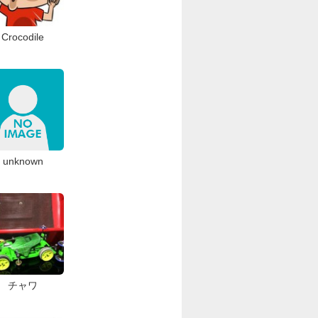
Crocodile
unknown
チャワ