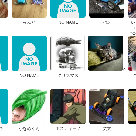
みんと
NO NAME
バン
い
♪
^
0
E
NO NAME
クリスマス
キ
かなめくん
ポスティーノ
文太