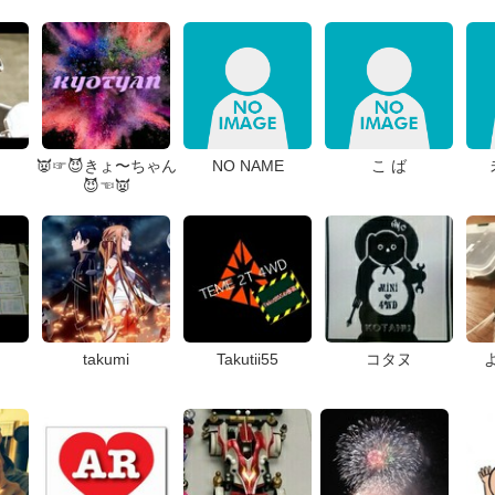
👿☞😈きょ〜ちゃん
NO NAME
こ ば
😈☜👿
takumi
Takutii55
コタヌ