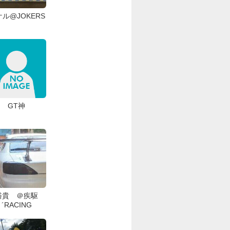
ル@JOKERS
GT神
裕貴 ＠疾駆
´RACING