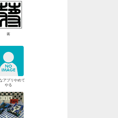
蒋
なアプリやめて
やる