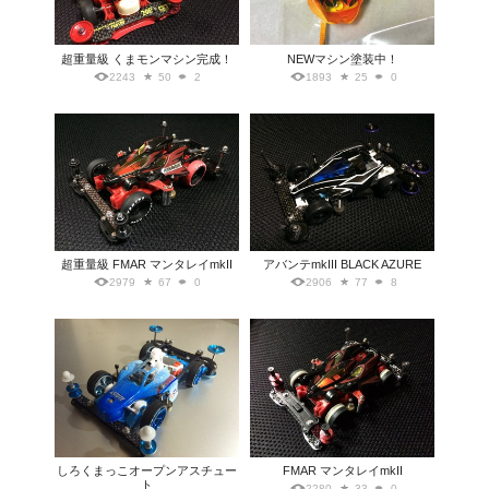
超重量級 くまモンマシン完成！
NEWマシン塗装中！
2243
50
2
1893
25
0
超重量級 FMAR マンタレイmkII
アバンテmkIII BLACK AZURE
2979
67
0
2906
77
8
しろくまっこオープンアスチュー
FMAR マンタレイmkII
ト
2280
33
0