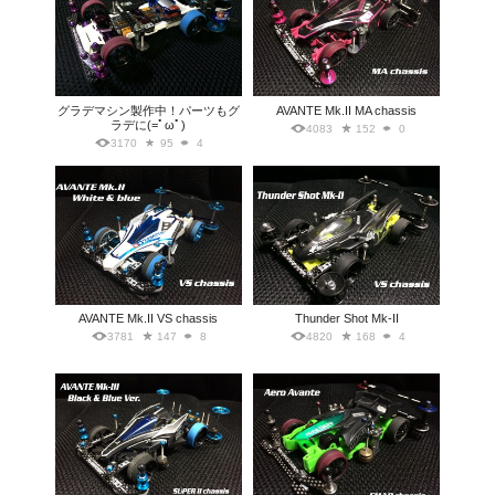
グラデマシン製作中！パーツもグ
AVANTE Mk.II MA chassis
ラデに(=ﾟωﾟ)
4083
152
0
3170
95
4
AVANTE Mk.II VS chassis
Thunder Shot Mk-II
3781
147
8
4820
168
4