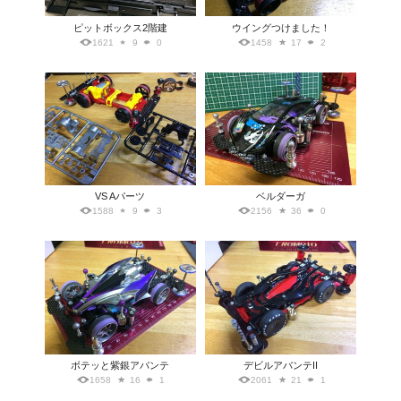
ピットボックス2階建
ウイングつけました！
1621
9
0
1458
17
2
VS Aパーツ
ベルダーガ
1588
9
3
2156
36
0
ボテッと紫銀アバンテ
デビルアバンテII
1658
16
1
2061
21
1