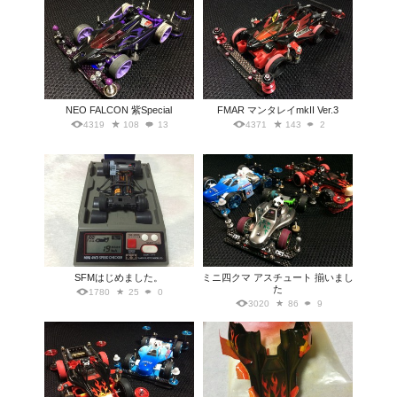
NEO FALCON 紫Special
FMAR マンタレイmkII Ver.3
4319
108
13
4371
143
2
SFMはじめました。
ミニ四クマ アスチュート 揃いまし
た
1780
25
0
3020
86
9