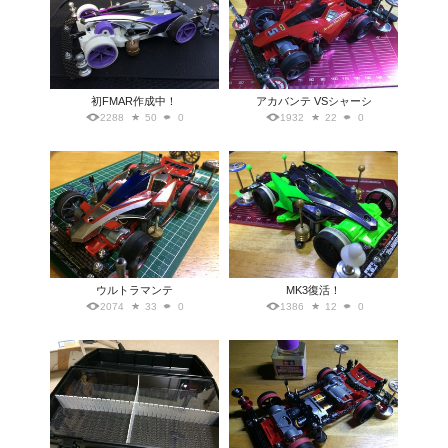
初FMAR作成中！
アカバンテ VSシャーシ
2288
50
0
1932
22
0
ウルトラマンテ
MK3復活！
2074
33
0
1386
12
0