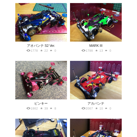
アオバンテ S2 Ver.
MARK III
1778
22
0
1798
13
0
ピンキー
アカバンテ
1862
39
8
2067
10
0