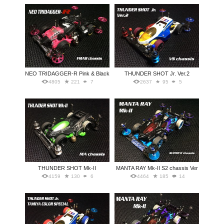
NEO TRIDAGGER-R Pink & Black
THUNDER SHOT Jr. Ver.2
4805
221
7
2637
95
5
THUNDER SHOT Mk-II
MANTA RAY Mk-II S2 chassis Ver
4159
130
6
4464
185
14