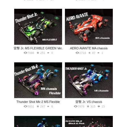
雷撃 Jr. MS FLEXIBLE GREEN Ver.
AERO AVANTE MA chassis
7096
251
0
2716
87
1
Thunder Shot Mk-2 MS Flexible
雷撃 Jr. VS chassis
5831
247
8
7876
315
15