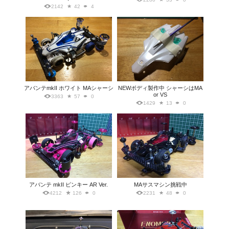
2142
42
4
アバンテmkII ホワイト MAシャーシ
NEWボディ製作中 シャーシはMA
or VS
3363
57
0
1429
13
0
アバンテ mkII ピンキー AR Ver.
MAサスマシン挑戦中
4212
126
0
2231
48
0