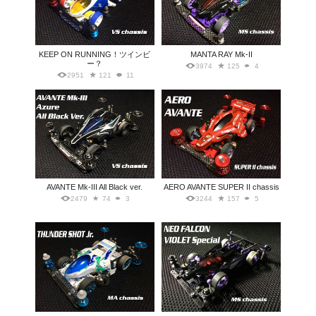
KEEP ON RUNNING！ツインビ
MANTA RAY Mk-II
ー？
3974
125
4
2951
121
11
AVANTE Mk-III All Black ver.
AERO AVANTE SUPER II chassis
2479
74
3
3244
157
5