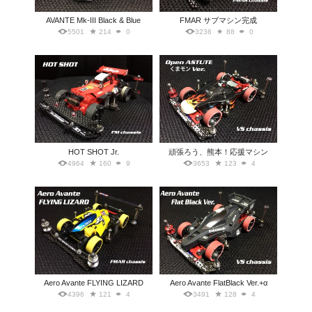
AVANTE Mk-III Black & Blue
FMAR サブマシン完成
5501
214
0
3236
88
0
HOT SHOT Jr.
頑張ろう、熊本！応援マシン
4964
160
9
3653
123
4
Aero Avante FLYING LIZARD
Aero Avante FlatBlack Ver.+α
4396
121
4
3491
128
4