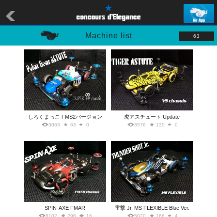
Machine list
63
しろくまっこ FMS2バージョン
虎アスチュート Update
3063
63
0
3576
130
0
SPIN-AXE FMAR
雷撃 Jr. MS FLEXIBLE Blue Ver.
8102
296
16
5020
166
4