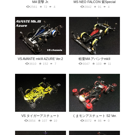
MA 雷撃 Jr.
MS NEO FALCON 紫Special
2561
72
4
2842
91
4
VS AVANTE mkIII AZURE Ver.2
軽量MA アバンテmkII
3610
152
7
3047
103
11
VS タイガーアスチュート
くまモンアスチュート S2 Ver.
2854
107
10
3072
86
0