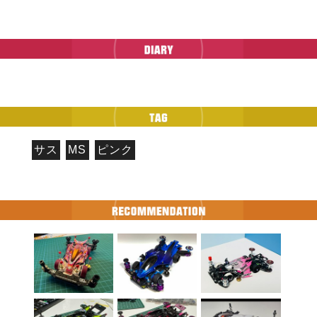
サス
MS
ピンク