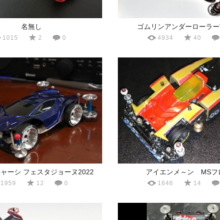
名無し
ゴムリンアンダーローラー
1015
2
0
4934
40
ャーシ フェスタジョーヌ2022
アイエンメ～ン MSフ
1959
12
0
1646
14