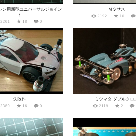
シン用新型ユニバーサルジョイン
ＭＳサス
ト
2192
10
2261
18
0
失敗作
ミツマタ ダブルクロ
2389
16
0
2119
2