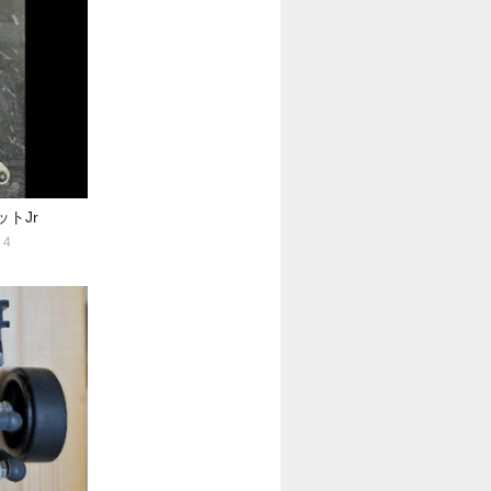
トJr
4