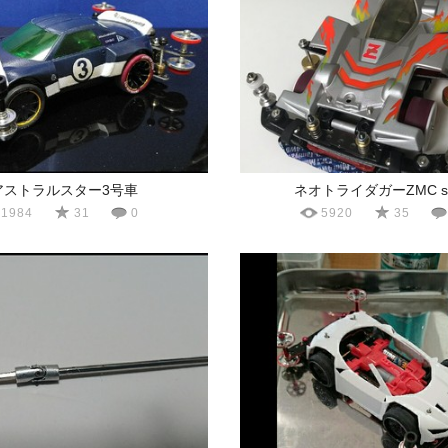
アストラルスター3号車
ネオトライダガーZMC sil
1984
31
0
5920
35