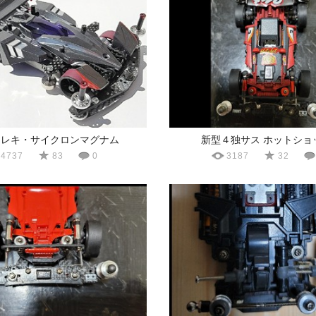
フレキ・サイクロンマグナム
新型４独サス ホットショッ
4737
83
0
3187
32