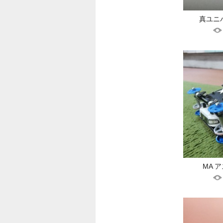
真ユニ
MA 