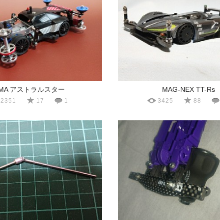
MA アストラルスター
MAG-NEX TT-Rs
2351
17
1
3425
88