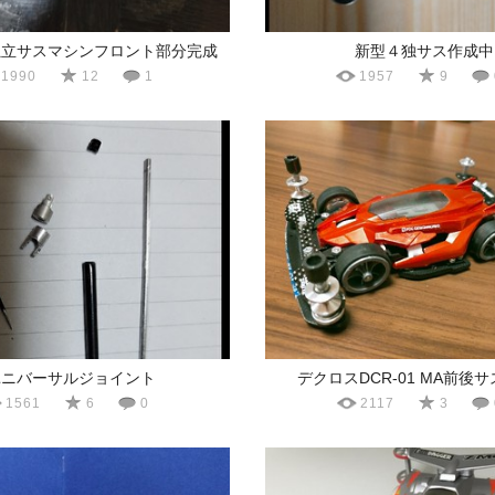
独立サスマシンフロント部分完成
新型４独サス作成中
1990
12
1
1957
9
ユニバーサルジョイント
デクロスDCR-01 MA前後
1561
6
0
2117
3