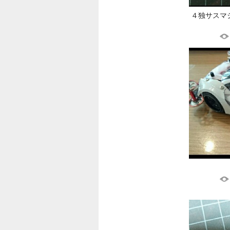
４独サスマ