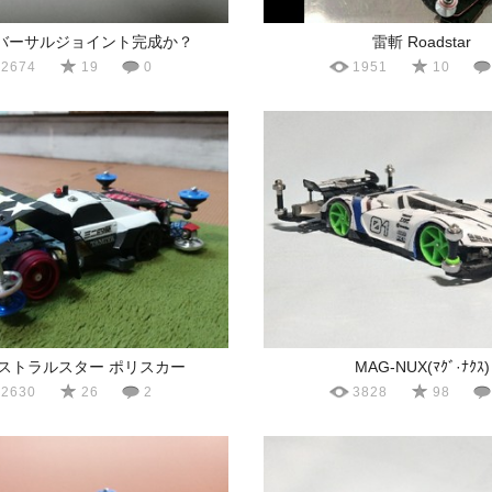
バーサルジョイント完成か？
雷斬 Roadstar
2674
19
0
1951
10
アストラルスター ポリスカー
MAG-NUX(ﾏｸﾞ·ﾅｸｽ)
2630
26
2
3828
98