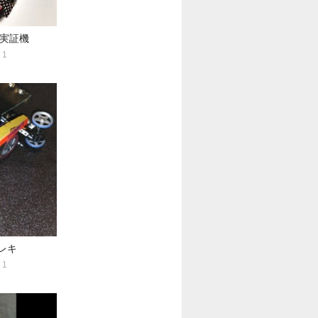
実証機
1
レキ
1