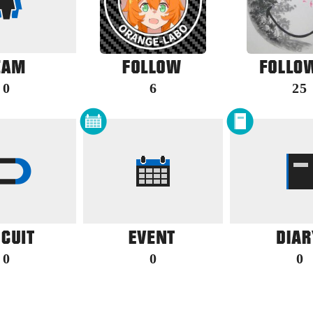
0
6
25
0
0
0