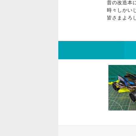
昔の改造本
時々しかい
皆さまよろ