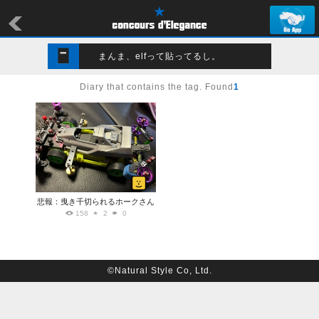
まんま、elfって貼ってるし。
Diary that contains the tag. Found
1
悲報：曳き千切られるホークさん
158
2
0
©Natural Style Co, Ltd.