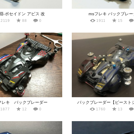
深淵-ポセイドン アビス 改
msフレキ バックブレー
2119
88
0
1911
15
フレキ バックブレーダー
バックブレーダー【ビースト
1877
12
0
1760
13