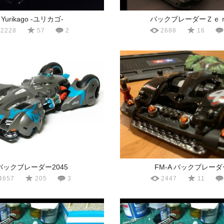
Yurikago -ユリカゴ-
バックブレーダーＺｅ
2228
57
2
2688
16
バックブレーダー2045
FM-A バックブレーダ
4657
205
3
2447
11