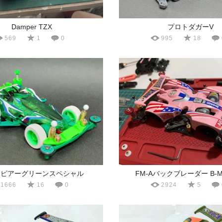
Damper TZX
プロトダガーV
569
1
0
995
18
スピアーグリーンスペシャル
FM-Aバックブレーダー B-
1666
16
0
2924
5