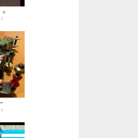
ｒｏ
0
ー
0