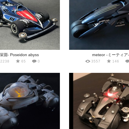
-深淵- Poseidon abyss
meteor -ミーティア
2238
65
0
3557
146