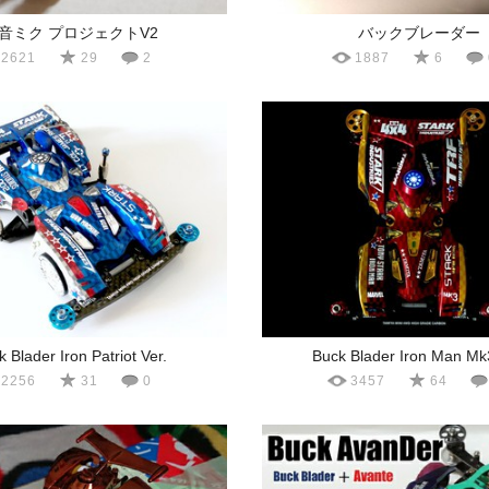
音ミク プロジェクトV2
バックブレーダー
2621
29
2
1887
6
 Blader Iron Patriot Ver.
Buck Blader Iron Man Mk
2256
31
0
3457
64