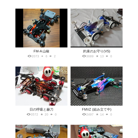
FM-A 山椒
約束のお守り(VS)
2073
6
2
3689
13
0
日の呼吸と赫刀
FMVZ (組み立て中)
3572
20
0
2497
14
0