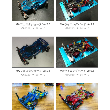
MA フェスタジョーヌ Ver2.0
MA ウイニングバード Ver2.7
2528
29
0
2213
24
0
MA フェスタジョーヌ Ver1.5
MA ウイニングバード Ver2.6
2320
20
0
2060
14
0