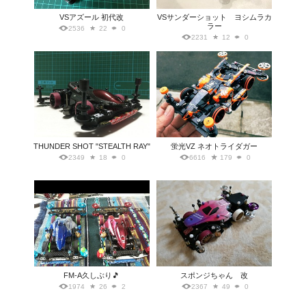
VSアズール 初代改
VSサンダーショット ヨシムラカ
ラー
2536
22
0
2231
12
0
THUNDER SHOT "STEALTH RAY"
蛍光VZ ネオトライダガー
2349
18
0
6616
179
0
FM-A久しぶり🎵
スポンジちゃん 改
1974
26
2
2367
49
0