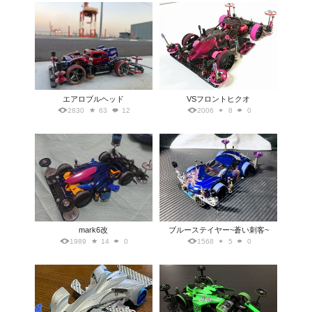
エアロブルヘッド
VSフロントヒクオ
2830
63
12
2006
8
0
mark6改
ブルーステイヤー~蒼い刺客~
1989
14
0
1568
5
0