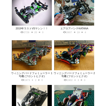
2019年ラストVSマシン！！
エアロアバンテKATANA
2729
20
0
2607
19
4
ウィニングバードフォミューラー 1
ウィニングバードフォミューラー 2
号機 (フロントヒクオ)
号機 (フロントヒクオ)
1973
2
0
1902
3
0