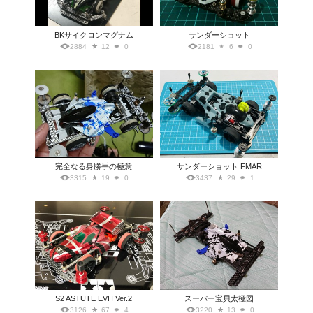
BKサイクロンマグナム
サンダーショット
2884
12
0
2181
6
0
完全なる身勝手の極意
サンダーショット FMAR
3315
19
0
3437
29
1
S2 ASTUTE EVH Ver.2
スーパー宝貝太極図
3126
67
4
3220
13
0