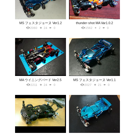
MS フェスタジョーヌ Ver1.2
thunder-shot MA Var1.0.2
2060
24
0
1562
2
0
MA ウイニングバード Ver2.5
MS フェスタジョーヌ Ver1.1
2211
24
0
2027
21
0