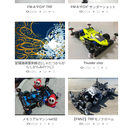
FM-A "FOX" TRF
FM-A "FOX" サンダーショット
2439
16
0
2719
31
0
娑闥迦羅骸刺絡辻(しゃたつからが
Thunder shot
らしがらみのつじ)
1702
5
0
2351
14
0
メモリアルマシンverS2
【FMVZ】TRFモノクローム
2518
7
0
2198
16
0