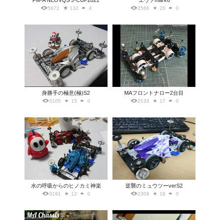
FM-A NEOVQS J-CUP2021
エヴァmark6
5672
132
4
2566
20
0
身勝手の極意(極)S2
MAフロントナロー2台目
3105
15
0
2133
17
0
水の呼吸からのヒノカミ神楽
逆襲のミュウツーverS2
3191
12
0
2309
18
0