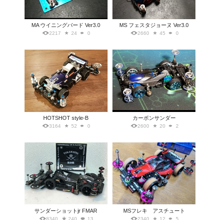
MA ウイニングバード Ver3.0
MS フェスタジョーヌ Ver3.0
2217
24
0
2660
45
0
HOTSHOT style-B
カーボンサンダー
3164
52
0
2600
20
2
サンダーショットjr FMAR
MSフレキ アスチュート
8340
240
13
2340
12
5