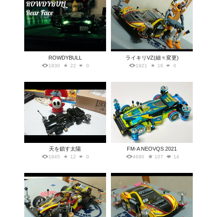
ROWDYBULL
ライキリVZ(細々変更)
1830
22
0
1921
16
0
天を鎖す太陽
FM-A NEOVQS 2021
1845
12
0
4690
107
14