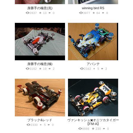
身勝手の極意(兆)
winning bird RS
2837
13
0
3977
64
8
身勝手の極意(極)
アバンテ
3162
19
2
2342
5
2
ブラック&レッド
ヴァンキッシュ✖️オニツカタイガー
【FM-A】
2330
5
0
6666
230
0