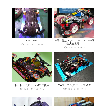
torcruiser
30周年記念エンペラー（JC2018岡
山大会出場）
1880
5
0
2359
3
2
ネオトライダガーZMC 二代目
MAウイニングバード Ver2.2
6566
204
7
1924
15
0