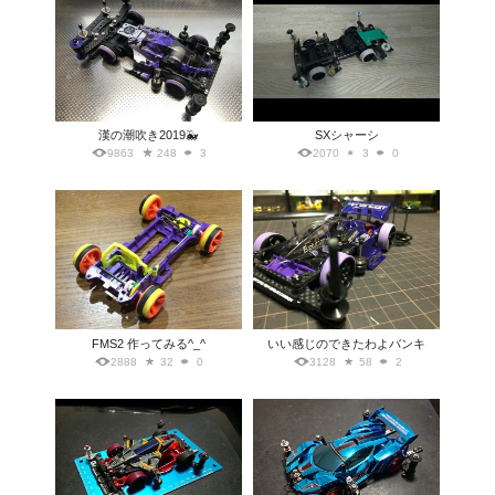
漢の潮吹き2019🐳
SXシャーシ
9863
248
3
2070
3
0
FMS2 作ってみる^_^
いい感じのできたわよバンキ
2888
32
0
3128
58
2