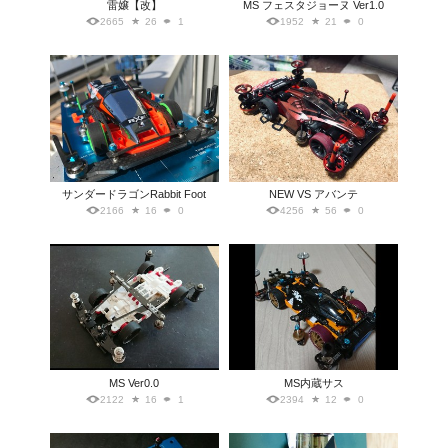
雷嬢【改】
MS フェスタジョーヌ Ver1.0
2665
26
1
1952
21
0
サンダードラゴンRabbit Foot
NEW VS アバンテ
2166
16
0
4256
56
0
MS Ver0.0
MS内蔵サス
2122
16
1
2394
12
0