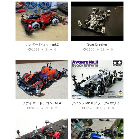
サンダーショットmk2
Scar Breaker
1913
8
0
2105
13
0
ファイヤードラゴンFM-A
アバンテMk.II ブラック&ホワイト
3602
72
2
4470
102
8