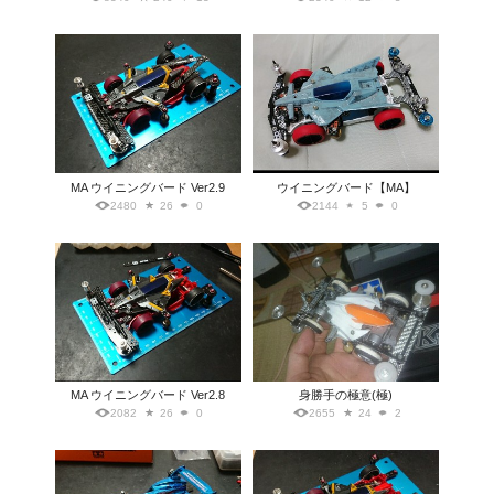
MA ウイニングバード Ver2.9
ウイニングバード【MA】
2480
26
0
2144
5
0
MA ウイニングバード Ver2.8
身勝手の極意(極)
2082
26
0
2655
24
2