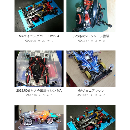
MAウイニングバード Ver2.4
いつものVS シャーシ換装
2106
22
0
1867
3
0
2018JC仙台大会出場マシン MA
MAジュニアマシン
2039
5
0
1615
11
0