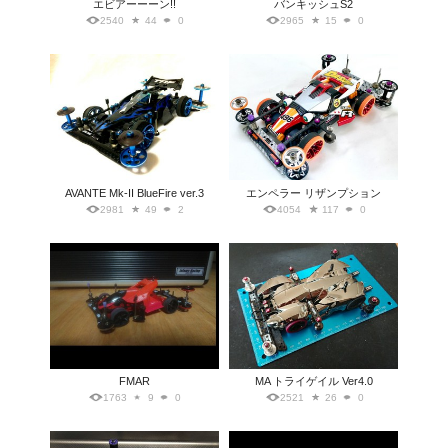
エビアーーーン!!
バンキッシュS2
2540
44
0
2965
15
0
AVANTE Mk-II BlueFire ver.3
エンペラー リザンプション
2981
49
2
4054
117
0
FMAR
MA トライゲイル Ver4.0
1763
9
0
2521
26
0