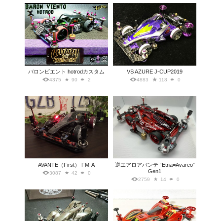
バロンビエント hotrodカスタム
VS AZURE J-CUP2019
4375
90
2
4883
118
0
AVANTE（First） FM-A
逆エアロアバンテ “Etna=Avareo”
Gen1
3087
42
0
2759
14
0