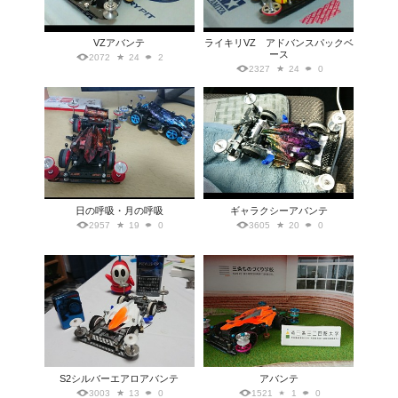
VZアバンテ
ライキリVZ アドバンスパックベ
ース
2072
24
2
2327
24
0
日の呼吸・月の呼吸
ギャラクシーアバンテ
2957
19
0
3605
20
0
S2シルバーエアロアバンテ
アバンテ
3003
13
0
1521
1
0