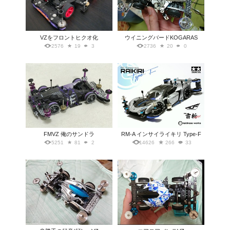
VZをフロントヒクオ化
ウイニングバードKOGARAS
2576
19
3
2736
20
0
FMVZ 俺のサンドラ
RM-A インサイライキリ Type-F
5251
81
2
14626
266
33