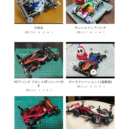
小烏丸
サンシャインアバンテ
2588
24
2
2417
14
0
VZアバンテ フロントATバンパー付
ギャラクシーショット(波動砲)
き
2218
20
3
1841
9
0