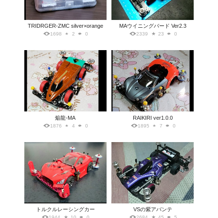
TRIDRGER-ZMC silver×orange
MAウイニングバード Ver2.3
1698
2
0
2339
23
0
焔龍-MA
RAIKIRI ver1.0.0
1876
4
0
1895
7
0
トルクルレーシングカー
VSの紫アバンテ
1944
10
0
2684
45
5