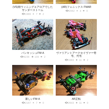
(VS)初ウィニングエアロアでした
(AR)フェニックス FMAR
サンダーストーム
2062
4
0
1989
7
2
バンキッシュFM-A
ヴァリアントアークセイヴァー壱
号、弐号
8236
109
2
3383
11
2
新しいFM-A
AR正転
2167
7
0
2643
11
0