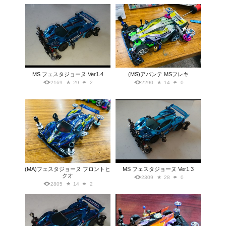
MS フェスタジョーヌ Ver1.4
(MS)アバンテ MSフレキ
2169
29
2
2290
14
0
(MA)フェスタジョーヌ フロントヒ
MS フェスタジョーヌ Ver1.3
クオ
2309
28
0
2805
14
2