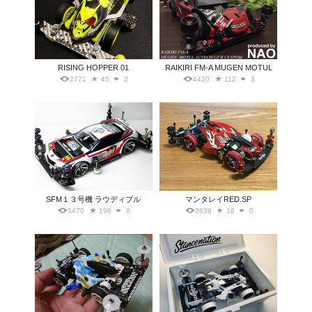
RISING HOPPER 01
RAIKIRI FM-A MUGEN MOTUL
2771
45
2
4420
112
3
SFM１３号機 ラウディブル
マンタレイRED.SP
5470
198
8
2638
16
0