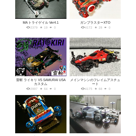
MA トライゲイル Ver4.1
ガンブラスターXTO
2379
19
0
4172
28
0
雷斬 ライキリ VS SAMURAI USA
メインマシンのフレイムアスチュ
カスタム
ート
2997
64
0
4175
68
0