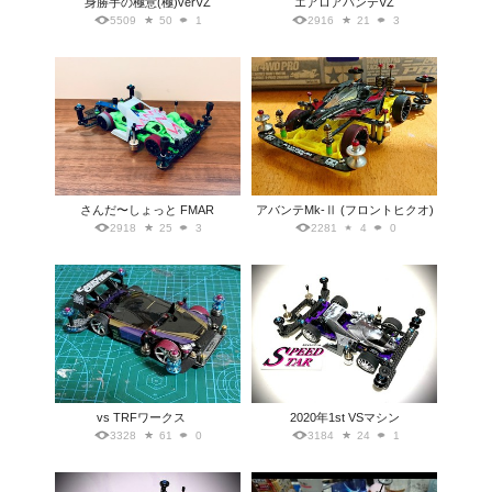
身勝手の極意(極)verVZ
エアロアバンテVZ
5509
50
1
2916
21
3
さんだ〜しょっと FMAR
アバンテMk-Ⅱ (フロントヒクオ)
2918
25
3
2281
4
0
vs TRFワークス
2020年1st VSマシン
3328
61
0
3184
24
1