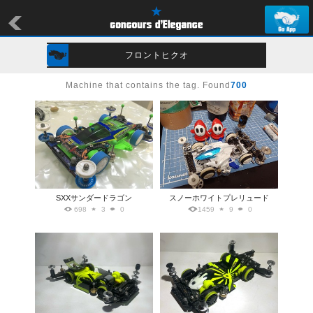
フロントヒクオ
Machine that contains the tag. Found
700
SXXサンダードラゴン
スノーホワイトプレリュード
698
3
0
1459
9
0