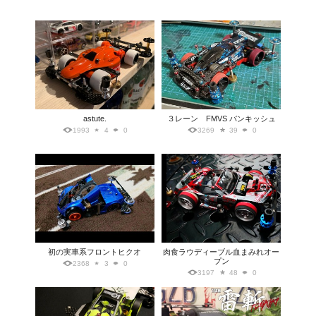
astute.
３レーン FMVS バンキッシュ
1993
4
0
3269
39
0
初の実車系フロントヒクオ
肉食ラウディーブル血まみれオー
プン
2368
3
0
3197
48
0