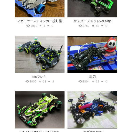
ファイヤースティンガー提灯型
サンダーショットver.ninja
1818
4
0
2763
43
0
msフレキ
黒刀
3009
23
2
2894
22
0