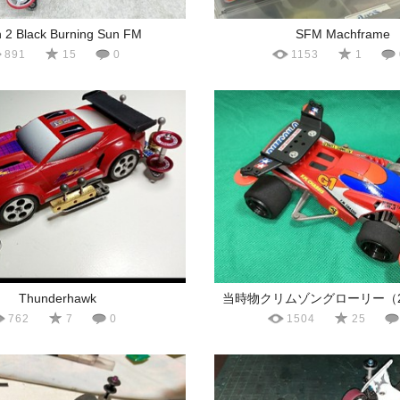
 2 Black Burning Sun FM
SFM Machframe
891
15
0
1153
1
Thunderhawk
当時物クリムゾングローリー（2
762
7
0
1504
25