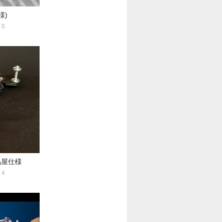
様)
0
品屋仕様
4