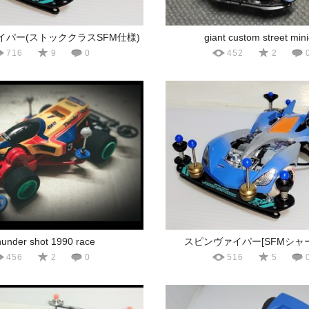
イパー(ストッククラスSFM仕様)
giant custom street min
716
9
0
452
2
hunder shot 1990 race
スピンヴァイパー[SFMシャ
456
2
0
516
5