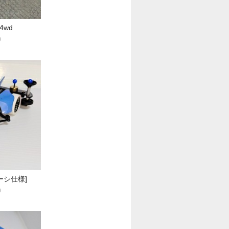
i4wd
0
ーシ仕様]
0