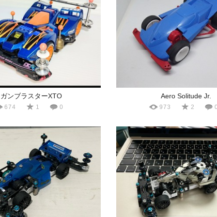
ガンブラスターXTO
Aero Solitude Jr.
674
1
0
973
2