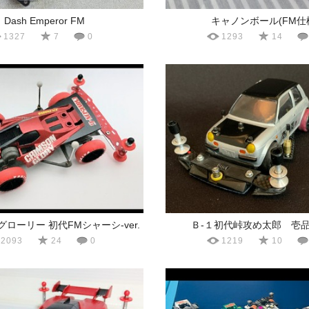
Dash Emperor FM
キャノンボール(FM仕
1327
7
0
1293
14
ローリー 初代FMシャーシ-ver.
Ｂ-１初代峠攻め太郎 壱
2093
24
0
1219
10