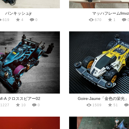
バンキッシュjr
マッハフレームfmvz
619
4
0
670
1
M-A クロススピアー02
Goire-Jaune「金色の栄光」[ 
1227
10
0
1509
51