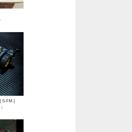
0
S-FM ]
0