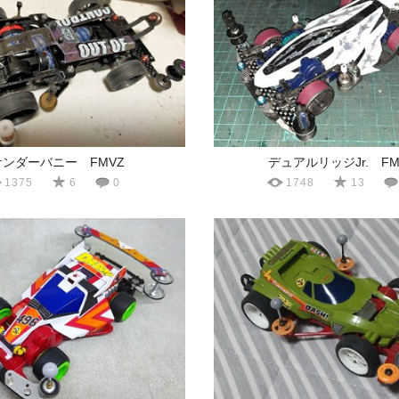
サンダーバニー FMVZ
デュアルリッジJr. FM
1375
6
0
1748
13