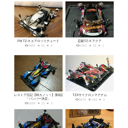
FM TZ-X エアロソリチュード
忍殺TZ-X アクア
2852
51
0
2361
32
1
レストア日記【時カノッ！】第8話
TZXサイクロンマグナム
「バンパー決定」
6073
164
3
2030
15
3