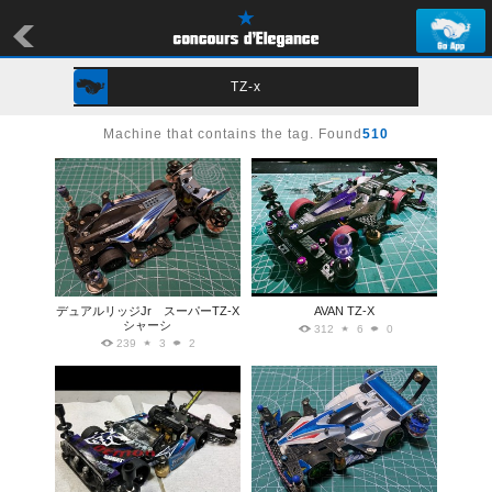
TZ-x
Machine that contains the tag. Found
510
デュアルリッジJr スーパーTZ-X
AVAN TZ-X
シャーシ
312
6
0
239
3
2