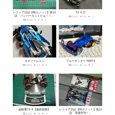
レストア日記【時カノっ！】第14
TZ-X ①
話「バンパーカットだぁ！！」
2693
64
0
2218
8
0
ネオファルコン
ブルーサンダー PART2
2282
16
0
1754
20
2
超軽量TZ-X【最終形態】
レストア日記【時カノっ！】第13
話「直接対決！」
3118
25
0