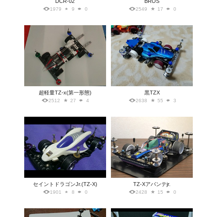
DCR-02
BROS
1979
9
0
2549
17
0
超軽量TZ-x(第一形態)
黒TZX
2512
27
4
2638
55
3
セイントドラゴンJr.(TZ-X)
TZ-Xアバンテjr.
1901
8
0
2428
15
0