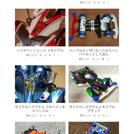
2644
49
0
ハリケーンソニック メモリアル
インフルエンザになったからバン
パーカットしてみた
2603
26
0
2187
11
31
サイクロンマグナム ブルーメッキ
サイクロンマグナムメモリアル
スペシャル
ブラック
2981
40
0
3024
16
4