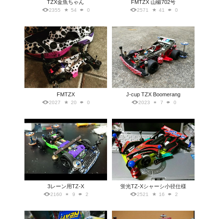
TZX金魚ちゃん
FMTZX 山椒702号
2355
54
0
2571
41
0
FMTZX
J-cup TZX Boomerang
2027
20
0
2023
7
0
3レーン用TZ-X
蛍光TZ-Xシャーシ小径仕様
2160
9
2
2521
16
2