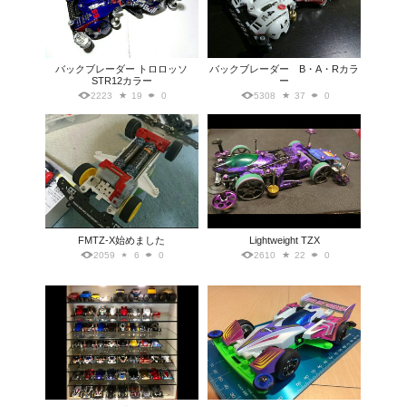
バックブレーダー トロロッソ
バックブレーダー B・A・Rカラ
STR12カラー
ー
2223
19
0
5308
37
0
FMTZ-X始めました
Lightweight TZX
2059
6
0
2610
22
0