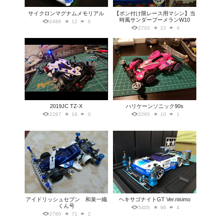
サイクロンマグナムメモリアル
【ポン付け限レース用マシン】当
時風サンダーブーメランW10
2488
12
6
2702
22
4
2019JC TZ-X
ハリケーンソニック90s
2287
18
0
2265
10
1
アイドリッシュセブン 和泉一織
ヘキサゴナイトGT Ver.nisimo
くん号
5405
96
4
2780
71
2