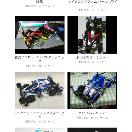
珍藏
サイクロンマグナム パールホワイ
ト
4438
65
7
2830
67
0
蛍光イエローTZ-Xバスターソニッ
あばんてまーくとぅー
ク
1944
21
0
1791
11
0
スーパーシューティングスター TZ-
FMTZ-Xバンキッシュ
X
2482
11
10
2760
16
0