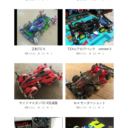
正転TZ-X
TZXエアロアバンテ version２
1836
16
0
2401
49
0
サイドマスダンTZ-X完成版
tz-x サンダーショット
2261
15
0
1740
21
0