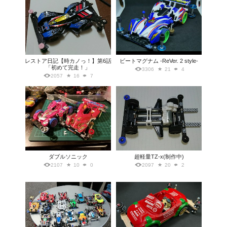
レストア日記【時カノっ！】第6話
ビートマグナム -ReVer. 2 style-
「初めて完走！」
3306
21
4
2057
16
7
ダブルソニック
超軽量TZ-x(制作中)
2107
10
0
2097
20
2