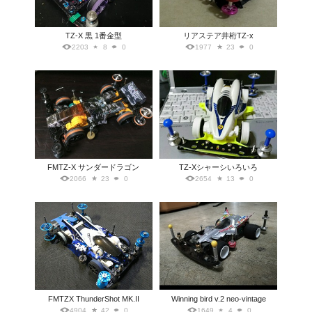
TZ-X 黒 1番金型
リアステア井桁TZ-x
2203
8
0
1977
23
0
FMTZ-X サンダードラゴン
TZ-Xシャーシいろいろ
2066
23
0
2654
13
0
FMTZX ThunderShot MK.II
Winning bird v.2 neo-vintage
4904
42
0
1649
4
0