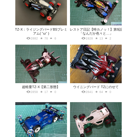
TZ-X：ライジングバードBSプレミ
レストア日記【時カノッ！】第9話
アム( ˘ω˘ )
「なんだか色々と…」
2882
76
6
1928
13
2
超軽量TZ-X【第二形態】
ウイニングバード TZにのせて
2858
17
0
2841
64
0