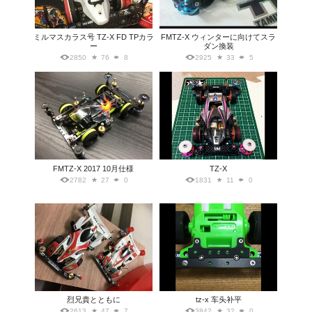
ミルマスカラス号 TZ-X FD TPカラ
FMTZ-X ウィンターに向けてスラ
ー
ダン換装
2850
76
8
2925
33
5
FMTZ-X 2017 10月仕様
TZ-X
2782
27
0
1831
11
0
烈兄貴とともに
tz-x 车头补平
2613
47
7
3842
32
0