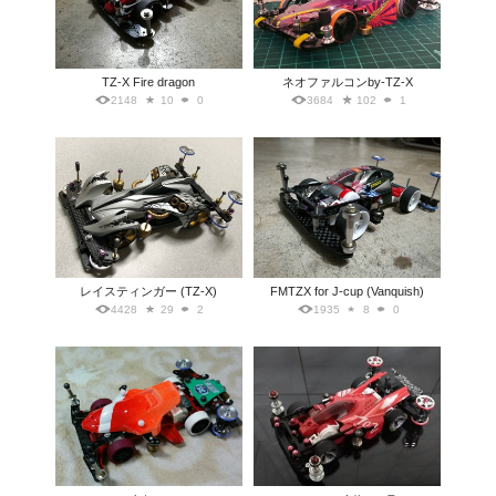
TZ-X Fire dragon
ネオファルコンby-TZ-X
2148
10
0
3684
102
1
レイスティンガー (TZ-X)
FMTZX for J-cup (Vanquish)
4428
29
2
1935
8
0