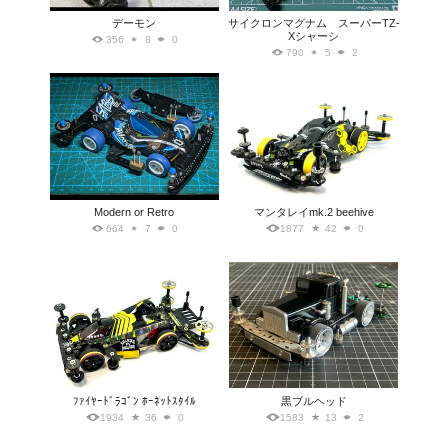
デーモン
サイクロンマグナム スーパーTZ-
Xシャーシ
356
8
0
790
5
2
Modern or Retro
マンタレイmk.2 beehive
664
7
0
1877
42
0
ﾌｧｲﾔｰﾄﾞﾗｺﾞﾝ ﾎｰﾈｯﾄｽﾀｲﾙ
黒ブルヘッド
1934
36
0
1583
13
2