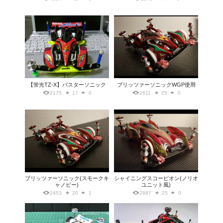
【蛍光TZ-X】バスターソニック
ブリッツァーソニックWGP使用
2175
17
0
2611
25
0
ブリッツァーソニック(スモークキ
シャイニングスコーピオン(ノリオ
ャノピー)
ユニット風)
2453
20
1
2887
25
0