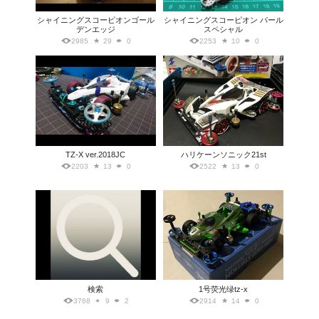
シャイニングスコーピオンゴール
シャイニングスコーピオン パール
デンエッジ
スペシャル
2985
29
0
2253
10
0
TZ-X ver.2018JC
ハリケーンソニック21st
2203
13
0
2522
13
0
検索
1号荧光绿tz-x
3768
9
2
2914
14
0