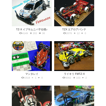
TZ-X イプサムニパ子仕様♪
TZX エアロアバンテ
4149
202
36
2076
12
0
マンタレイ
ライキリ FMTZ-X
1518
1
0
3062
103
2