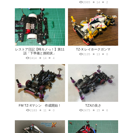
2065
14
2
レストア日記【時カノっ！】第11
TZ-X レイホークガンマ
話「下準備と挑戦状」
2135
13
0
2414
14
4
FM TZ-Xマシン 作成開始！
TZXの良さ
2183
11
0
2475
15
6