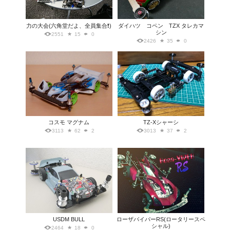
力の大会(六角堂だよ、全員集合❗)
ダイハツ コペン TZX タレカマ
シン
2551
15
0
2426
35
0
コスモ マグナム
TZ-Xシャーシ
3113
62
2
3013
37
2
USDM BULL
ローザバイパーRS(ロータリースペ
シャル)
2464
18
0