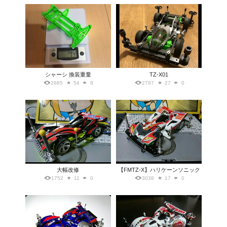
シャーシ 換装重量
TZ-X01
2885
54
8
2797
27
0
大幅改修
【FMTZ-X】ハリケーンソニック
1752
11
0
3038
17
0