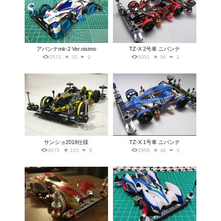
アバンテmk-2 Ver.nisimo
TZ-X 2号車 ニバンテ
2573
33
2
3351
56
2
サンショ2018仕様
TZ-X 1号車 ニバンテ
4675
163
8
2956
46
0