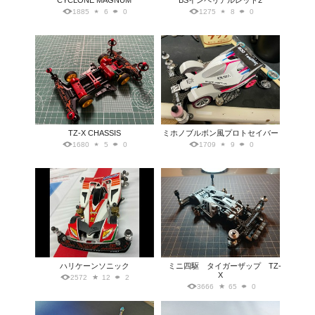
CYCLONE MAGNUM
BSインペリアルレッド2
1885
6
0
1275
8
0
TZ-X CHASSIS
ミホノブルボン風プロトセイバー
1680
5
0
1709
9
0
ハリケーンソニック
ミニ四駆 タイガーザップ TZ-
X
2572
12
2
3666
65
0