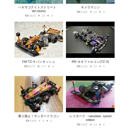
ヘキサゴナイトストリート
キメラマシン
Ver.nisimo
2386
16
0
2925
29
0
FM-TZ-X バンキッシュ
RR-ネオファルコン(TZ-X)
5673
177
0
3194
27
0
乗り換え！サンダードラゴン
レイホーク・rainyblue. speed
edition
1869
6
0
1982
13
0