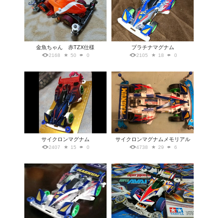
金魚ちゃん 赤TZX仕様
プラチナマグナム
2168
50
0
2105
18
0
サイクロンマグナム
サイクロンマグナムメモリアル
2407
15
0
4738
29
6