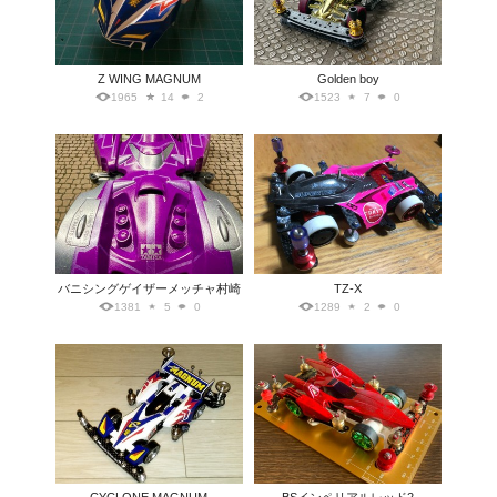
Z WING MAGNUM
Golden boy
1965
14
2
1523
7
0
バニシングゲイザーメッチャ村崎
TZ-X
1381
5
0
1289
2
0