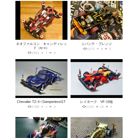
ネオファルコン キャンディレッ
ニバンテ・ブレンジ
ド（tz-x）
1273
8
0
1561
7
0
Chevalier TZ-X / DamperlessGT
レイホーク VF-19改
1788
1
0
1218
19
0