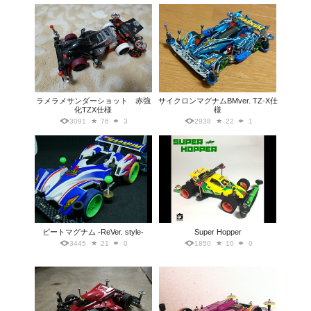
ラメラメサンダーショット 赤強
サイクロンマグナムBMver. TZ-X仕
化TZX仕様
様
3091
76
3
2938
22
1
ビートマグナム -ReVer. style-
Super Hopper
3445
21
0
1850
10
0