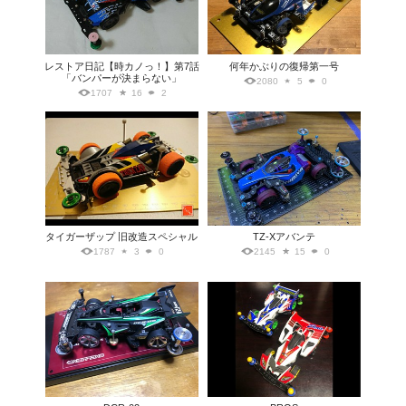
レストア日記【時カノっ！】第7話
何年かぶりの復帰第一号
「バンパーが決まらない」
2080
5
0
1707
16
2
タイガーザップ 旧改造スペシャル
TZ-Xアバンテ
1787
3
0
2145
15
0