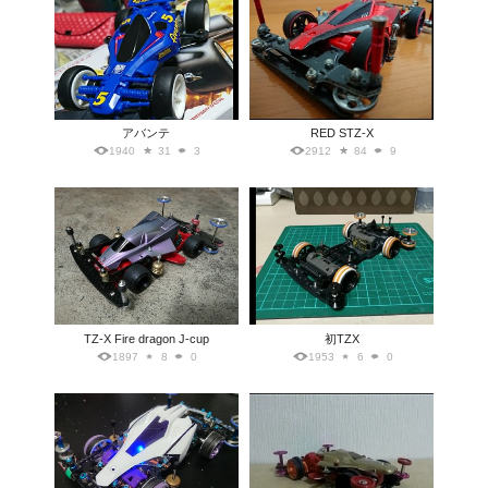
アバンテ
RED STZ-X
1940
31
3
2912
84
9
TZ-X Fire dragon J-cup
初TZX
1897
8
0
1953
6
0