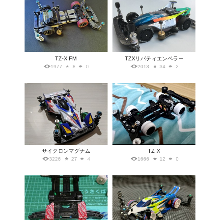
TZ-X FM
TZXリバティエンペラー
1977
8
0
2018
34
2
サイクロンマグナム
TZ-X
3226
27
4
1666
12
0