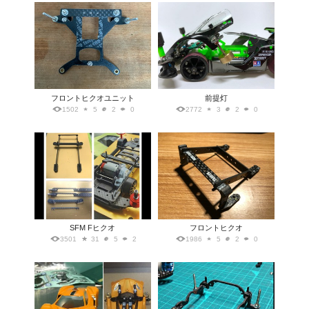
フロントヒクオユニット
前提灯
1502
5
2
0
2772
3
2
0
SFM Fヒクオ
フロントヒクオ
3501
31
5
2
1986
5
2
0