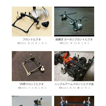
フロントヒクオ
組継ぎ カーボンフロントヒクオ
2611
16
1
0
2323
13
5
0
VS用フロントヒクオ
シングルアームフロントヒクオ改
2061
8
4
0
3443
55
13
0