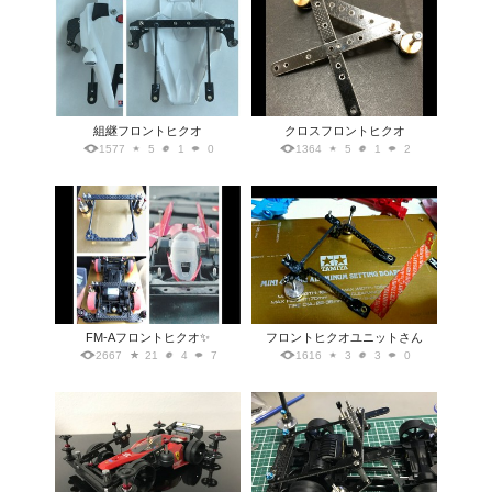
組継フロントヒクオ
クロスフロントヒクオ
1577
5
1
0
1364
5
1
2
FM-Aフロントヒクオ✨
フロントヒクオユニットさん
2667
21
4
7
1616
3
3
0