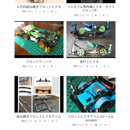
２代目組み継ぎフロントヒクオ
フルカウル用内蔵ヒクオ「サイド
ステップF」
1905
6
2
0
1335
2
1
0
フロントウィング
提灯とヒクオ。
1208
2
1
0
2427
19
2
3
組み継ぎフロントヒクオアーム
フロントヒクオアーム (け～えむ
version)
3175
24
7
0
6426
72
15
1