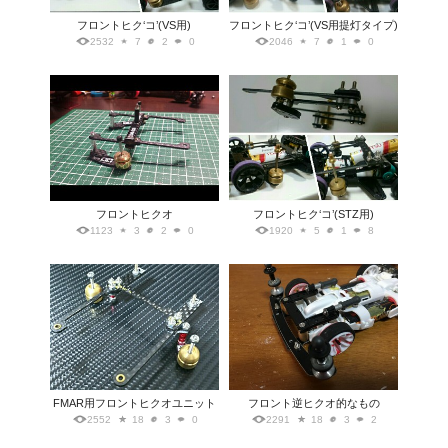
フロントヒク‘コ’(VS用)
フロントヒク‘コ’(VS用提灯タイプ)
2532
7
2
0
2046
7
1
0
フロントヒクオ
フロントヒク‘コ’(STZ用)
1123
3
2
0
1920
5
1
8
FMAR用フロントヒクオユニット
フロント逆ヒクオ的なもの
2552
18
3
0
2291
18
3
2