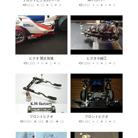
フロントヒクオのベース
ATバンパー
3214
52
5
8
1937
0
1
0
ヒクオ 開き加速
ヒクオ小細工
1293
6
1
0
2299
6
1
0
フロントヒクオ
フロントヒクオ
4460
105
20
10
1367
2
2
0