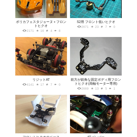
ポリカフェスタジョーヌ＋フロン
S2用 フロント低いヒクオ
トヒクオ
2671
23
7
0
2171
16
4
8
リジットAT
前方が鋭角な固定ボディ用フロン
トヒクオ(両軸モーター専用)
4141
17
7
0
2669
13
5
1