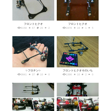
フロントヒクオ
フロントヒクオ
6158
67
20
2
1978
16
1
5
✨フロチン✨
フロントヒクオそのいち
3841
37
10
0
1396
10
2
0