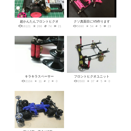
超かんたんフロントヒクオ
クソ真面目にVS作ります
16121
266
74
21
5690
54
5
23
キラキラスペーサー
フロントヒクオユニット
2104
11
2
0
3500
37
5
0