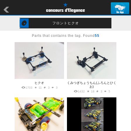
フロントヒクオ
Parts that contains the tag. Found
55
ヒクオ
くみつぎちょうちん(ふろんとひく
お)
1703
11
3
3
1432
18
3
5