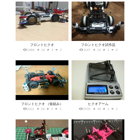
フロントヒクオ
フロントヒクオ試作品
1886
16
3
2
1197
10
1
0
フロントヒクオ （仮組み）
ヒクオアーム
2411
29
2
2
2535
39
1
2