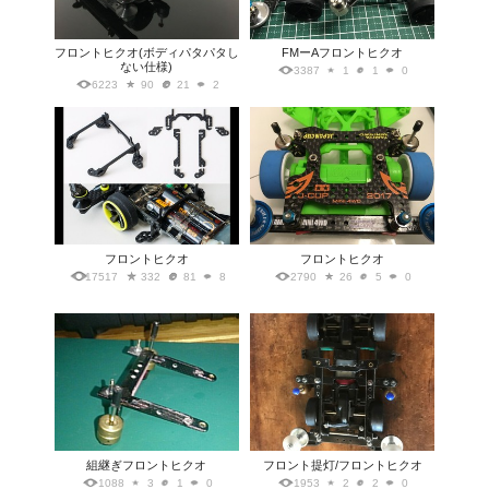
フロントヒクオ(ボディパタパタし
FMーAフロントヒクオ
ない仕様)
3387
1
1
0
6223
90
21
2
フロントヒクオ
フロントヒクオ
17517
332
81
8
2790
26
5
0
組継ぎフロントヒクオ
フロント提灯/フロントヒクオ
1088
3
1
0
1953
2
2
0