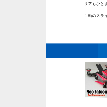
リアもひとま
１軸のスラ