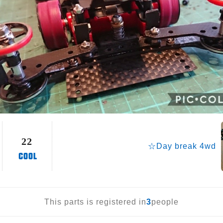
22
☆Day break 4wd
This parts is registered in
3
people