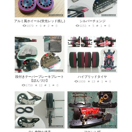
アルミ風ホイール(蛍光レッド残し)
シルバーチェンジ
1679
9
2
0
1153
5
1
0
段付きテーパーブレーキプレート
ハイブリッドタイヤ
【ぽんづけ】
1939
13
1
0
1759
12
1
0