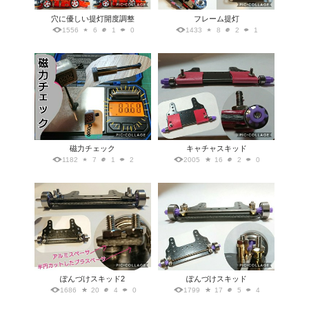
穴に優しい提灯開度調整
フレーム提灯
1556
6
1
0
1433
8
2
1
磁力チェック
キャチャスキッド
1182
7
1
2
2005
16
2
0
ぽんづけスキッド2
ぽんづけスキッド
1686
20
4
0
1799
17
5
4