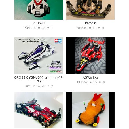
VF-4WD
frame ♥️
1019
23
1
635
12
0
CROSS CYGNUS(クロス・キグナ
AGWorkxz
ス)
1259
25
0
1511
75
2