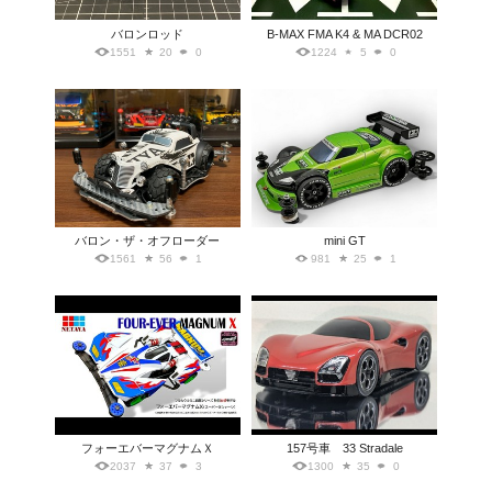
バロンロッド
B-MAX FMA K4 & MA DCR02
1551
20
0
1224
5
0
バロン・ザ・オフローダー
mini GT
1561
56
1
981
25
1
フォーエバーマグナムＸ
157号車 33 Stradale
2037
37
3
1300
35
0