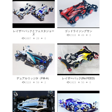
レイザーバックとフェスタジョー
ゴッドライジングサン
ヌ
1518
49
0
1687
28
0
デュアルリッジJr（FM-A）
レイザーバック(Re:FEED)
2119
59
2
1923
50
0