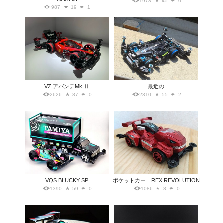
1978
45
0
987
19
1
VZ アバンテMk.Ⅱ
最近の
2626
87
0
2310
55
2
VQS BLUCKY SP
ポケットカー REX REVOLUTION
1390
59
0
1086
8
0