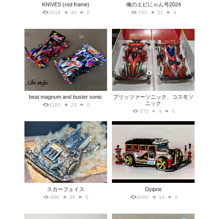
KNIVES (red frame)
俺のエビにゃん号2024
1616
40
0
765
21
4
beat magnum and buster sonic
ブリッツァーソニック、コスモソ
ニック
1100
24
0
570
4
0
スカーフェイス
Dyipne
898
39
0
4060
14
0