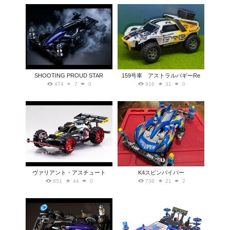
SHOOTING PROUD STAR
159号車 アストラルバギーRe
474
7
0
916
31
0
ヴァリアント・アスチュート
K4スピンバイパー
651
44
0
738
21
2