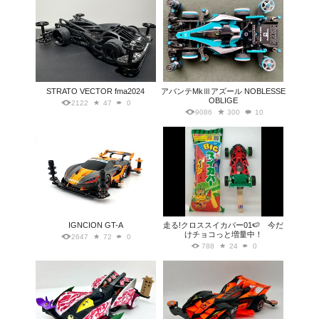
STRATO VECTOR fma2024
アバンテMkⅢアズール NOBLESSE
OBLIGE
2122
47
0
9086
300
10
IGNCION GT-A
走る!クロススイカバー01🍉 今だ
けチョコっと増量中！
2647
72
0
788
24
0