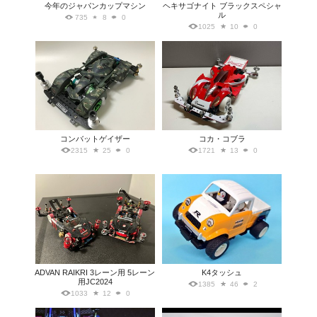
今年のジャパンカップマシン
ヘキサゴナイト ブラックスペシャ
ル
735
8
0
1025
10
0
コンバットゲイザー
コカ・コブラ
2315
25
0
1721
13
0
ADVAN RAIKRI 3レーン用 5レーン
K4タッシュ
用JC2024
1385
46
2
1033
12
0