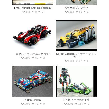
Fma Thunder Shot Blck spacial
ヘキサゴブレンディ
645
8
0
1392
61
2
エクストラ バーニング サン
StReet Jacker(ストリート ジャッ
カー)
1599
69
2
1308
37
0
HYPER Hexa
ﾄﾞﾗｲﾊﾞｰ = ﾚｰｼﾝｸﾞｶｰﾄ
1498
73
0
3991
154
3