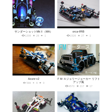
サンダーショットMkⅡ（MA）
orca-f/RB
1208
26
1
1526
27
1
Azure-ν2
ＦＭ-Ａジョリージョーカー リフト
アップ風
586
6
0
4573
217
17