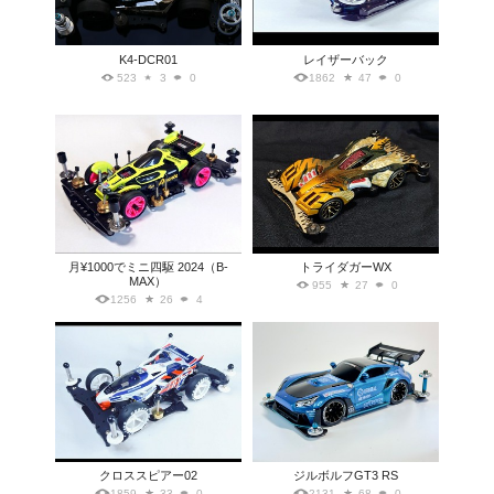
K4-DCR01
レイザーバック
523
3
0
1862
47
0
月¥1000でミニ四駆 2024（B-
トライダガーWX
MAX）
955
27
0
1256
26
4
クロススピアー02
ジルボルフGT3 RS
1859
33
0
2131
68
0