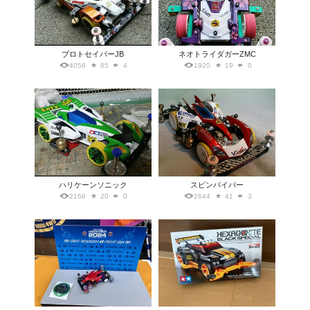
プロトセイバーJB
ネオトライダガーZMC
4056
85
4
1920
19
0
ハリケーンソニック
スピンバイパー
2168
20
0
2644
41
3