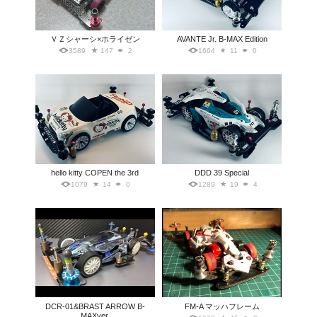
ＶＺシャーシ×ホライゼン
AVANTE Jr. B-MAX Edition
3589
147
2
1664
11
0
hello kitty COPEN the 3rd
DDD 39 Special
1079
14
0
1289
19
4
DCR-01&BRAST ARROW B-
FM-A マッハフレーム
MAXver.