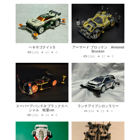
ヘキサゴナイトS
アーマード ブロッケン Armored
Brocken
1148
42
0
1566
37
0
スーパーアバンテJr.ブラックスペ
ランチアイプシロンラリー
シャル 軽量ver.
934
16
0
1291
24
0