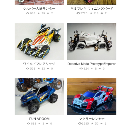
シルバー人材サンター
ＭＳフレキ ウィニングバード
968
29
2
2720
118
11
ワイルドフレアリッジ
Deactive Mode PrototypeEmperor
593
33
0
824
8
0
FUN-VROOM
マクラーレンセナ
638
3
0
1285
59
1