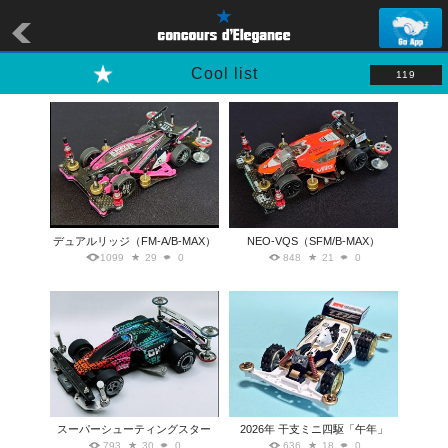
Cool list
119
デュアルリッジ（FM-A/B-MAX）
NEO-VQS（SFM/B-MAX）
1099
29
0
848
21
0
スーパーシューティングスター
2026年 干支ミニ四駆「午年」
793
30
0
636
18
0