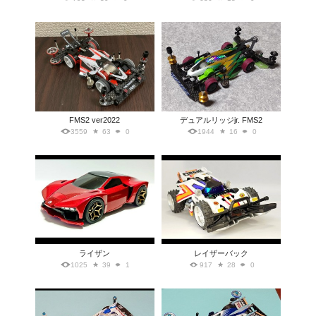
FMS2 ver2022
デュアルリッジjr. FMS2
3559
63
0
1944
16
0
ライザン
レイザーバック
1025
39
1
917
28
0