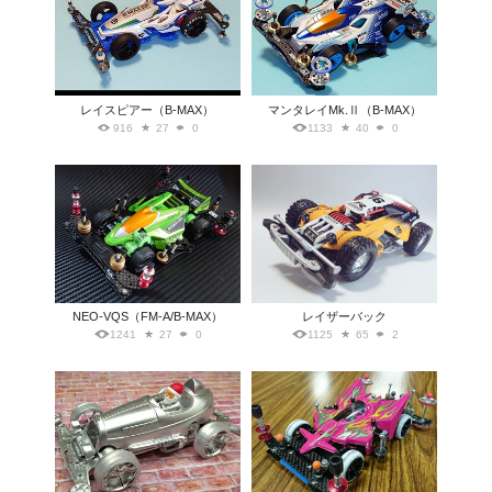
レイスピアー（B-MAX）
マンタレイMk.Ⅱ（B-MAX）
916
27
0
1133
40
0
NEO-VQS（FM-A/B-MAX）
レイザーバック
1241
27
0
1125
65
2