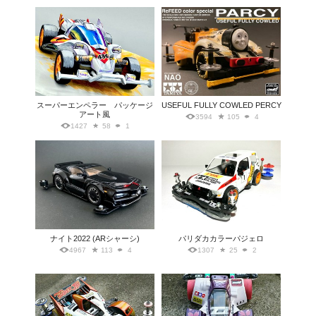
スーパーエンペラー パッケージ
USEFUL FULLY COWLED PERCY
アート風
3594
105
4
1427
58
1
ナイト2022 (ARシャーシ)
パリダカカラーパジェロ
4967
113
4
1307
25
2