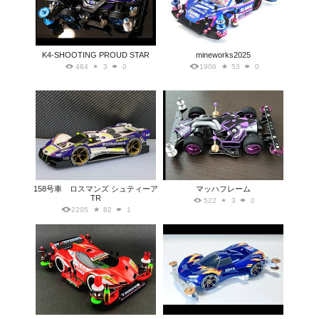
K4-SHOOTING PROUD STAR
mineworks2025
464
3
0
1906
53
0
158号車 ロスマンズ シュティーア
マッハフレーム
TR
522
3
0
2205
82
1