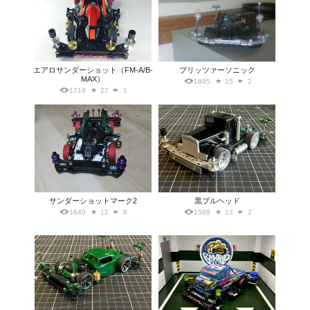
エアロサンダーショット（FM-A/B-
ブリッツァーソニック
MAX）
1895
15
2
1719
27
1
サンダーショットマーク2
黒ブルヘッド
1640
12
8
1589
13
2