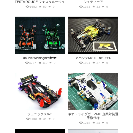
FESTA ROUGE フェスタルージュ
シュティーア
1653
60
0
1383
33
0
double winningbird🐦🐦
アバンテMk.Ⅲ Re:FEED
4787
110
0
1921
37
0
フェニックス823
ネオトライダガーZMC 企業対抗選
手権仕様
1100
35
0
1218
24
0