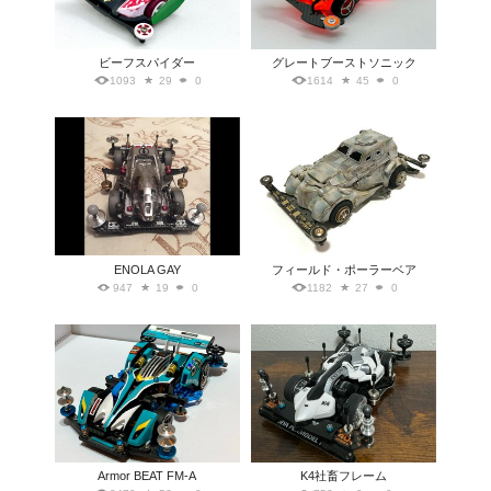
ビーフスパイダー
グレートブーストソニック
1093
29
0
1614
45
0
ENOLA GAY
フィールド・ポーラーベア
947
19
0
1182
27
0
Armor BEAT FM-A
K4社畜フレーム