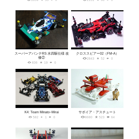
スーパーアバンテRS 水四駆仕様 改
クロススピアー02（FM-A）
修②
2843
52
0
836
19
0
K4: Team Minato−Mirai
サボイア・アスチュート
582
1
0
8680
523
64