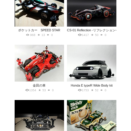
ポケットカー SPEED STAR
CS-01 Reflection -リフレクション-
968
13
0
1417
50
0
金田の車
Honda E typeR Wide Body kit
1354
53
0
1753
52
0