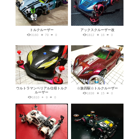
トルクルーザー
アックスクルーザー改
3160
79
0
1812
16
0
ウルトラマンベリアル仕様トルク
☆族四駆☆トルクルーザー
ルーザー
1838
15
0
1610
9
0