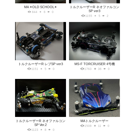
MA ✴︎OLD SCHOOL✴︎
トルクルーザーR ネオファルコン
SP ver3
844
6
0
1155
5
2
トルクルーザーR レブSP ver3
MS-F TORCRUISER 4号機
1151
5
0
1763
36
0
トルクルーザーR ネオファルコン
MAトルクルーザー
SP Ver.2
1508
11
0
1123
8
0