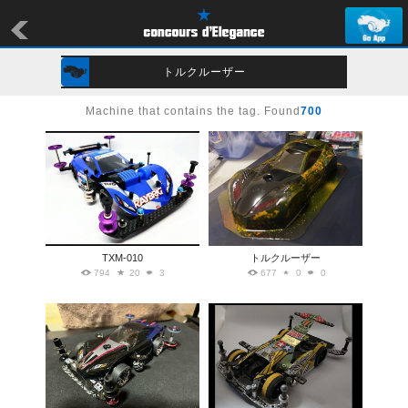
トルクルーザー
Machine that contains the tag. Found
700
TXM-010
トルクルーザー
794
20
3
677
0
0