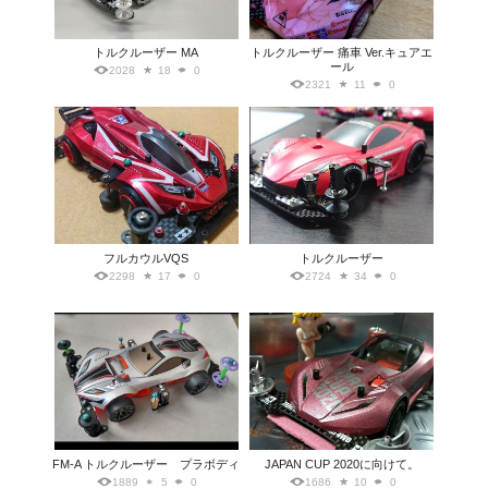
トルクルーザー MA
トルクルーザー 痛車 Ver.キュアエ
ール
2028
18
0
2321
11
0
フルカウルVQS
トルクルーザー
2298
17
0
2724
34
0
FM-A トルクルーザー プラボディ
JAPAN CUP 2020に向けて。
1889
5
0
1686
10
0