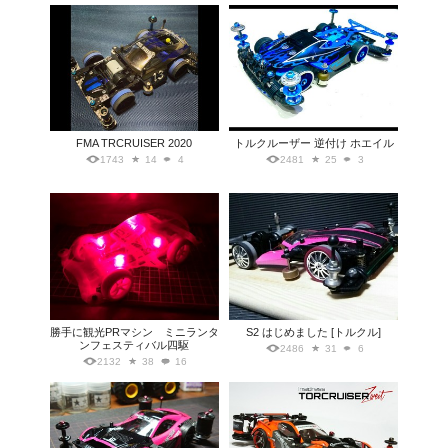
FMA TRCRUISER 2020
トルクルーザー 逆付け ホエイル
1743
14
4
2481
25
3
勝手に観光PRマシン ミニランタ
S2 はじめました [トルクル]
ンフェスティバル四駆
2486
31
6
2132
38
16