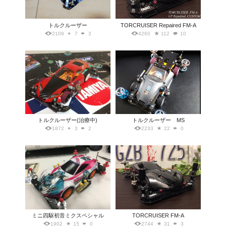
トルクルーザー
TORCRUISER Repaired FM-A
2109
7
3
4260
112
10
トルクルーザー(治療中)
トルクルーザー MS
1872
3
2
2233
22
0
ミニ四駆初音ミクスペシャル
TORCRUISER FM-A
1902
15
0
2744
31
3