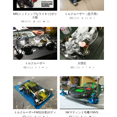
MR(ミッドシップなライキリ)ポリ
トルクルーザー（息子用）
カ版
2324
24
2
5879
198
20
トルクルーザー
大理石
2016
8
0
1726
7
0
トルクルーザーFMS2分割ボディ
NKマティン１号機 FMVS
2092
25
3
2188
41
21