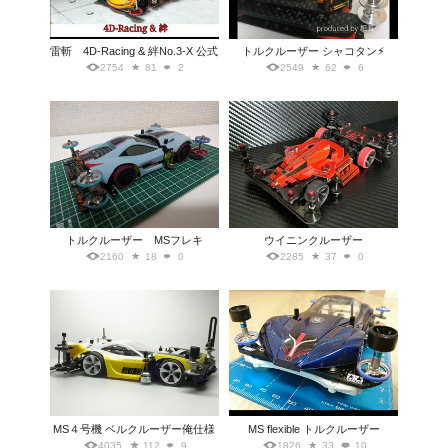
雷斬 4D-Racing & 絆No.3-X 公式
トルクルーザー シャコタン⚡︎
2754
81
2
2549
62
6
トルクルーザー MSフレキ
ウイニンクルーザー
2160
18
0
2285
37
0
MS４号機 ベルクルーザー俺仕様
MS flexible トルクルーザー
4035
112
9
1826
33
10