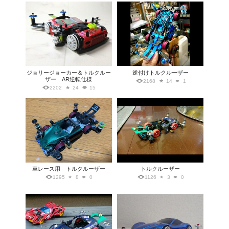
ジョリージョーカー＆トルクルー
逆付けトルクルーザー
ザー AR逆転仕様
2168
14
1
2202
24
15
車レース用 トルクルーザー
トルクルーザー
1295
8
0
1126
3
0