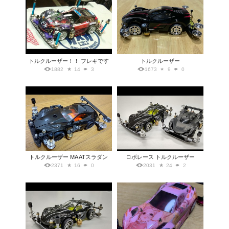
トルクルーザー！！ フレキです
トルクルーザー
1882
14
3
1673
9
0
トルクルーザー MA ATスラダン
ロボレース トルクルーザー
2371
16
0
2031
24
2