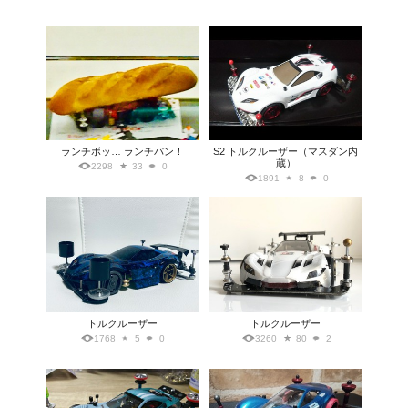
ランチボッ… ランチパン！
S2 トルクルーザー（マスダン内
蔵）
2298
33
0
1891
8
0
トルクルーザー
トルクルーザー
1768
5
0
3260
80
2