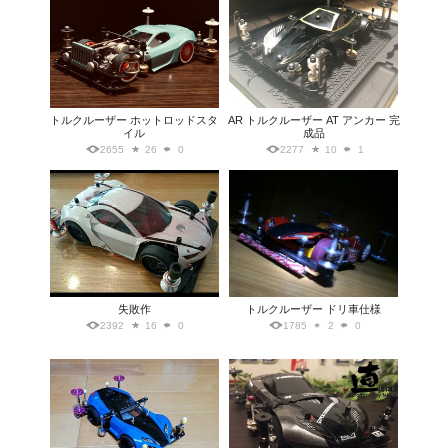
トルクルーザー ホットロッドスタ
AR トルクルーザー AT アンカー 完
イル
成品
2655
26
0
2277
10
1
失敗作
トルクルーザー ドリ車仕様
2392
16
0
1785
2
0