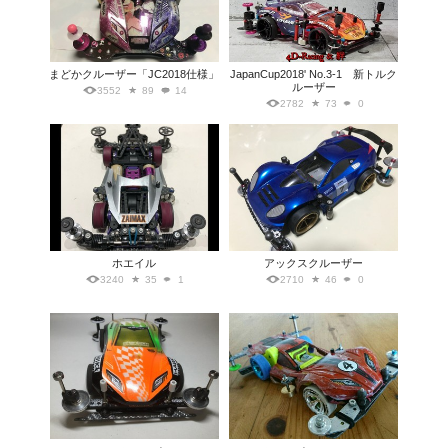
まどかクルーザー「JC2018仕様」
JapanCup2018' No.3-1 新トルク
ルーザー
3552
89
14
2782
73
0
ホエイル
アックスクルーザー
3240
35
1
2710
46
0