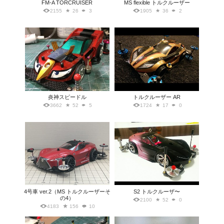
FM-A TORCRUISER
MS flexible トルクルーザー
2155
26
3
1905
36
2
炎神スピードル
トルクルーザー AR
3662
52
5
1724
17
0
4号車 ver.2（MS トルクルーザーそ
S2 トルクルーザ〜
の4）
2100
52
0
4183
156
10