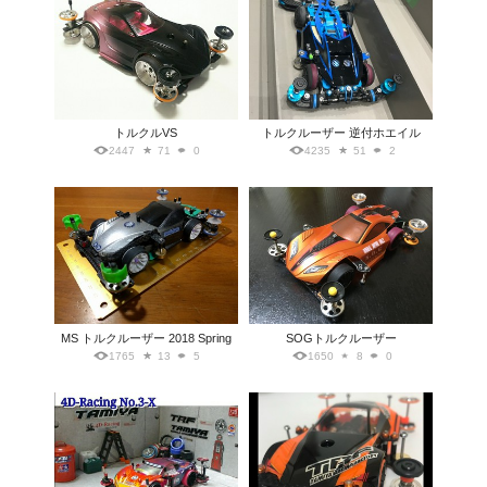
トルクルVS
トルクルーザー 逆付ホエイル
2447
71
0
4235
51
2
MS トルクルーザー 2018 Spring
SOGトルクルーザー
1765
13
5
1650
8
0