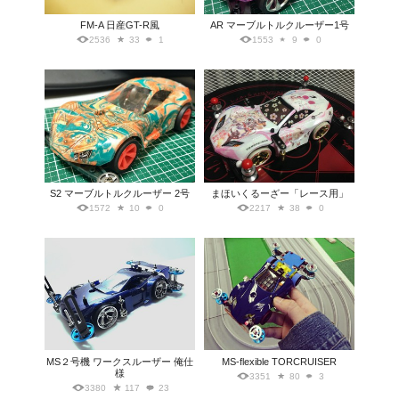
FM-A 日産GT-R風
AR マーブルトルクルーザー1号
2536
33
1
1553
9
0
S2 マーブルトルクルーザー 2号
まほいくるーざー「レース用」
1572
10
0
2217
38
0
MS２号機 ワークスルーザー 俺仕
MS-flexible TORCRUISER
様
3351
80
3
3380
117
23