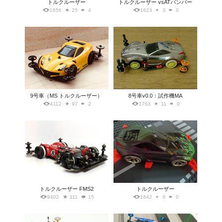
トルクルーザー
トルクルーザー vsATバンパー
1656
25
4
1623
3
0
9号車（MS トルクルーザー）
8号車v0.0：試作機MA
4112
97
2
1763
11
0
トルクルーザー FMS2
トルクルーザー
9402
311
15
1642
8
0