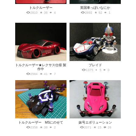
トルクルーザー
英国車っぽいなにか
2810
36
4
2692
62
1
トルクルーザー★レクサス仕様 製
ブレイド
作中
1375
5
0
2584
41
7
トルクルーザー MSにのせて
妹号エボリューション
2358
38
2
2071
15
26