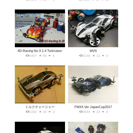
4D-Racing No.3-1.4 Torkruiser
WVS
2457
80
6
2148
13
0
トルクチャージャー
FMXX Ver JapanCup2017
2292
34
3
2846
23
0