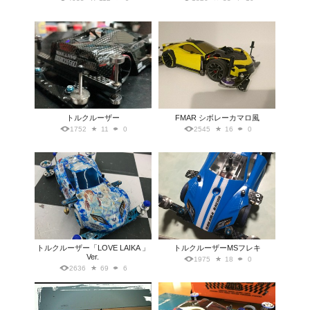
トルクルーザー
FMAR シボレーカマロ風
1752
11
0
2545
16
0
トルクルーザー「LOVE LAIKA 」
トルクルーザーMSフレキ
Ver.
1975
18
0
2636
69
6