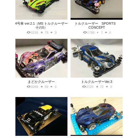
4号車 ver.2.1（MS トルクルーザー
トルクルーザー SPORTS
その5）
CONCEPT
3238
78
3
1789
7
0
まどかクルーザー
トルクルーザーVer.3
3068
59
0
2726
72
0