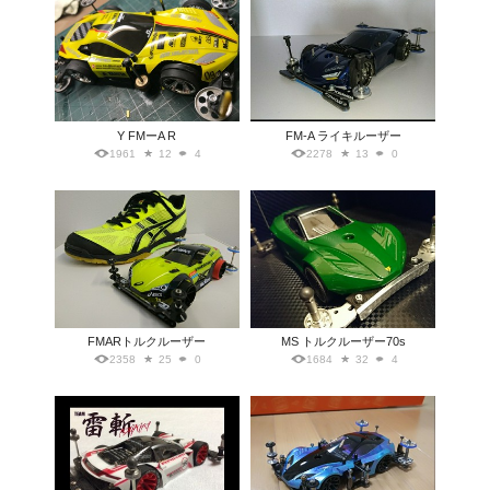
Y FMーA R
FM-A ライキルーザー
1961
12
4
2278
13
0
FMARトルクルーザー
MS トルクルーザー70s
2358
25
0
1684
32
4