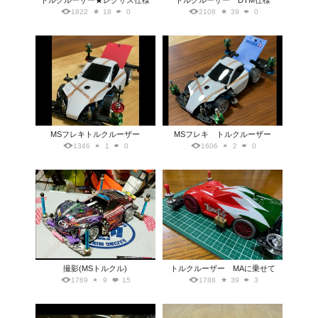
トルクルーザー★レクサス仕様
トルクルーザー DTM仕様
1822
18
0
2108
39
0
MSフレキトルクルーザー
MSフレキ トルクルーザー
1346
1
0
1606
2
0
撮影(MSトルクル)
トルクルーザー MAに乗せて
1769
9
15
1788
39
3