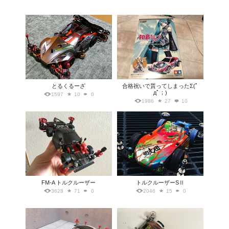
とるくるーざ
合格祝いで貰ってしまったΣ(ﾟ
дﾟ；)
1597
10
0
1986
27
10
FM-A トルクルーザー
トルクルーザーSⅡ
3628
71
0
2046
15
0