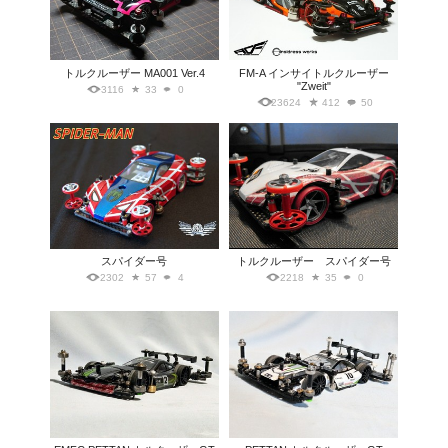
トルクルーザー MA001 Ver.4
FM-A インサイトルクルーザー
"Zweit"
3116
33
0
23624
412
50
スパイダー号
トルクルーザー スパイダー号
2302
57
4
2218
35
0