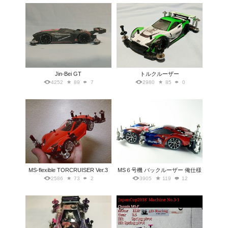
Jin-Bei GT
トルクルーザー
4252
89
7
2980
85
0
MS-flexible TORCRUISER Ver.3
MS６号機 バックルーザー 俺仕様
2586
73
2
3905
119
12