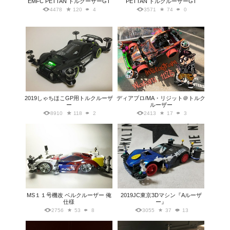
EMFC PETTAN トルクーザーGT
PETTAN トルクルーザーGT
4478
120
4
3571
74
0
2019しゃちほこGP用トルクルーザ
ディアブロ/MA・リジット＠トルク
ー
ルーザー
8910
118
2
2413
17
3
MS１１号機改 ベルクルーザー 俺
2019JC東京3Dマシン『Aルーザ
仕様
ー』
2756
53
8
3055
37
13