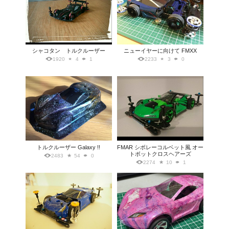
シャコタン トルクルーザー
ニューイヤーに向けて FMXX
1920
4
1
2233
3
0
トルクルーザー Galaxy !!
FMAR シボレーコルベット風 オー
トボットクロスヘアーズ
2483
54
0
2274
10
1