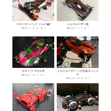
スターターパック トルク✖️2
トルクルーザー改
3221
91
2
1695
6
0
ザキトワ.マサル号
トルクルーザー ハゲ忍者スペシャ
ル
1980
14
0
2089
23
0