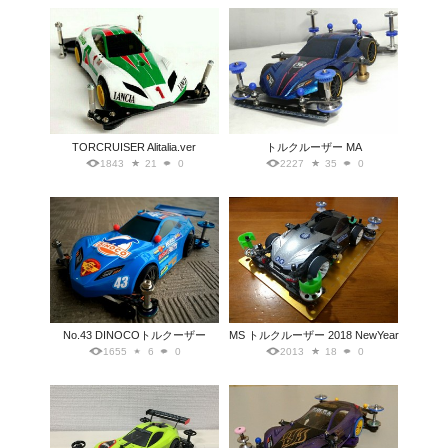
TORCRUISER Alitalia.ver
トルクルーザー MA
1843
21
0
2227
35
0
No.43 DINOCOトルクーザー
MS トルクルーザー 2018 NewYear
1655
6
0
2013
18
0