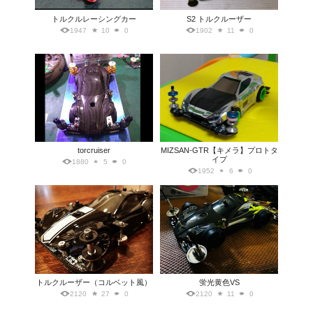
トルクルレーシングカー
S2 トルクルーザー
1947
10
0
1902
11
0
torcruiser
MIZSAN-GTR【キメラ】プロトタ
イプ
1880
5
0
1952
6
0
トルクルーザー（コルベット風）
蛍光黄色VS
2120
27
0
2120
11
0