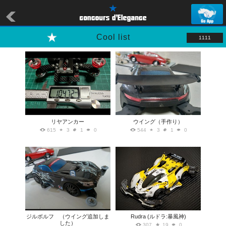
Cool list
1111
リヤアンカー
ウイング（手作り）
615
3
1
0
544
3
1
0
ジルボルフ （ウイング追加しま
Rudra (ルドラ:暴風神)
した）
307
19
0