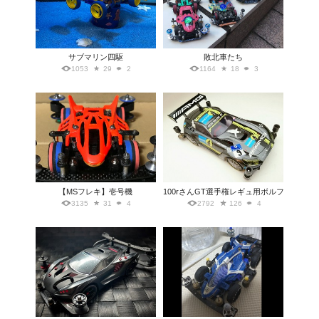
サブマリン四駆
敗北車たち
1053
29
2
1164
18
3
【MSフレキ】壱号機
100rさんGT選手権レギュ用ボルフ
3135
31
4
2792
126
4