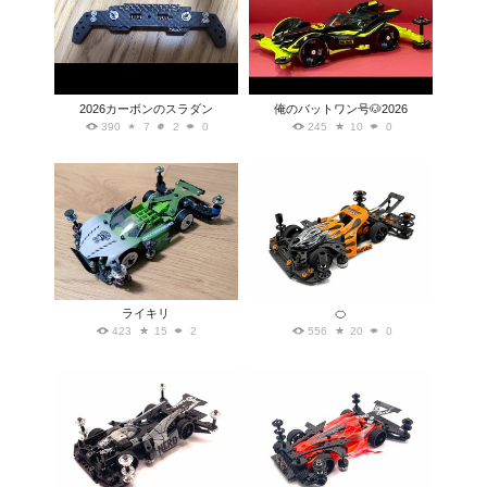
2026カーボンのスラダン
俺のバットワン号🐶2026
390
7
2
0
245
10
0
ライキリ
🍊
423
15
2
556
20
0