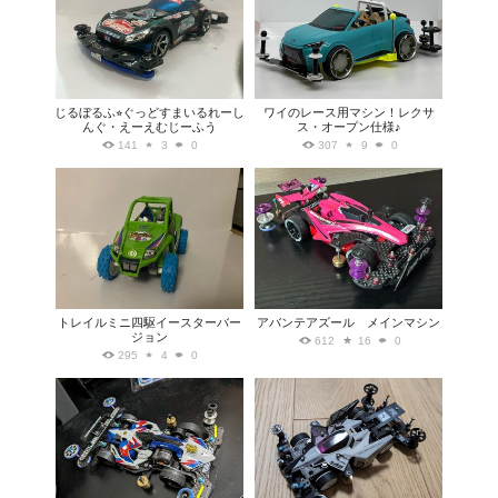
じるぼるふ⭐︎ぐっどすまいるれーし
ワイのレース用マシン！レクサ
んぐ・えーえむじーふう
ス・オープン仕様♪
141
3
0
307
9
0
トレイルミニ四駆イースターバー
アバンテアズール メインマシン
ジョン
612
16
0
295
4
0