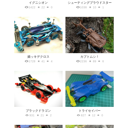
イグニシオン
シューティングプラウドスター
1422
22
0
1038
10
1
娘ッキデクロス
カブトムシ！
1728
41
4
2236
89
6
ブラックドラゴン
トライセイバー
931
21
2
827
12
0