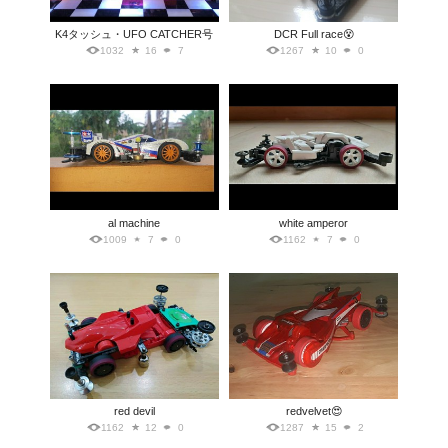
K4タッシュ・UFO CATCHER号
DCR Full race😵
1032
16
7
1267
10
0
al machine
white amperor
1009
7
0
1162
7
0
red devil
redvelvet😍
1162
12
0
1287
15
2