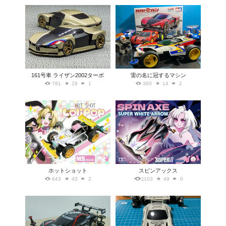
161号車 ライザン2002ターボ
雷の名に冠するマシン
781
29
1
360
14
2
ホットショット
スピンアックス
643
43
2
1103
49
0