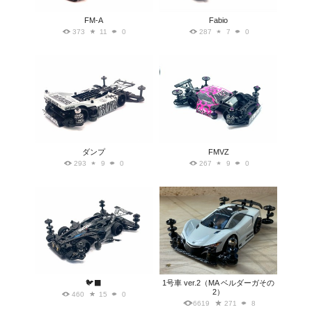
FM-A
Fabio
373
11
0
287
7
0
ダンプ
FMVZ
293
9
0
267
9
0
🐦‍⬛
1号車 ver.2（MA ベルダーガその
2）
460
15
0
6619
271
8