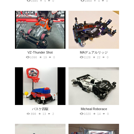
1685
5
0
1869
4
0
VZ-Thunder Shot
MAデュアルリッジ
1096
19
0
1128
22
0
バスケ四駆
Micheal Roborace
898
13
2
1020
14
0