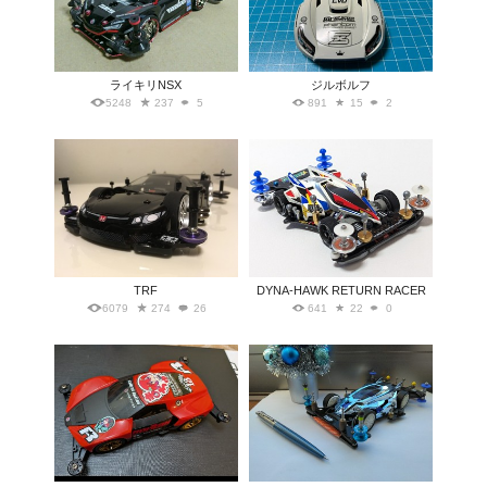
ライキリNSX
ジルボルフ
5248
237
5
891
15
2
TRF
DYNA-HAWK RETURN RACER
6079
274
26
641
22
0