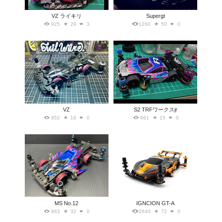
VZ ライキリ
Supergt
925
29
3
1260
50
0
VZ
S2 TRFワークスjr
952
16
0
661
15
0
MS No.12
IGNCION GT-A
983
32
0
2640
72
0