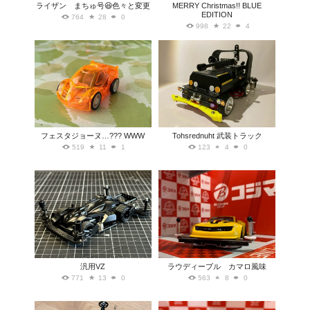
ライザン まちゅ号😆色々と変更
MERRY Christmas!! BLUE
EDITION
764
28
0
998
22
4
フェスタジョーヌ…??? WWW
Tohsrednuht 武装トラック
519
11
1
123
4
0
汎用VZ
ラウディーブル カマロ風味
771
13
0
563
8
0