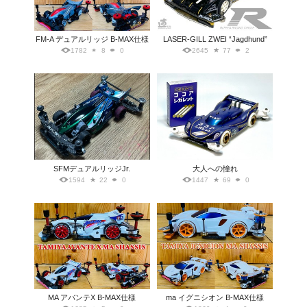
FM-A デュアルリッジ B-MAX仕様
LASER-GILL ZWEI “Jagdhund”
1782
8
0
2645
77
2
SFMデュアルリッジJr.
大人への憧れ
1594
22
0
1447
69
0
MA アバンテX B-MAX仕様
ma イグニシオン B-MAX仕様