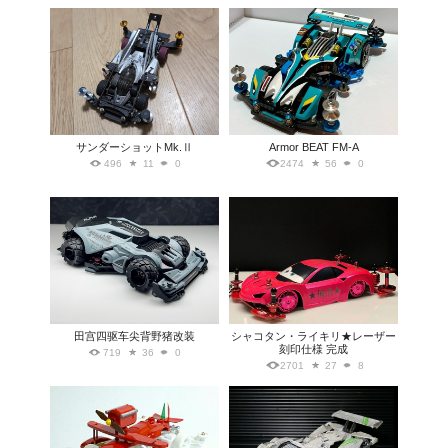
サンダーショットMk.Ⅱ
Armor BEAT FM-A
496
11
0
2474
56
0
田宫四驱车尖背野猪改装
シャコタン・ライキリ★レーザー
刻印仕様 完成
719
36
0
2701
27
8