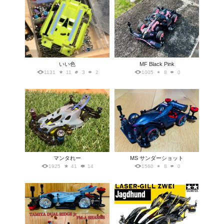
いい色
MF Black Pink
1131
11
3
2
1005
8
0
マンタれー
MS サンダーショット
1925
41
14
1560
8
0