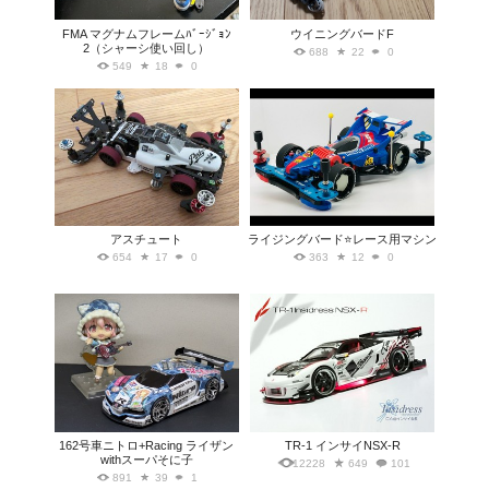
FMA マグナムフレームﾊﾞｰｼﾞｮﾝ
ウイニングバードF
2（シャーシ使い回し）
688
22
0
549
18
0
アスチュート
ライジングバード⭐️レース用マシン
654
17
0
363
12
0
162号車ニトロ+Racing ライザン
TR-1 インサイNSX-R
withスーパそに子
12228
649
101
891
39
1