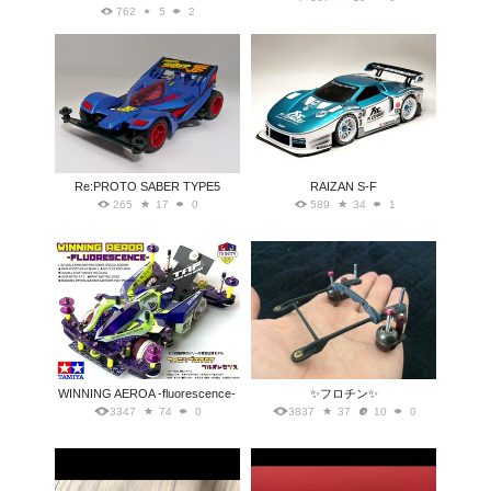
762
5
2
Re:PROTO SABER TYPE5
RAIZAN S-F
265
17
0
589
34
1
WINNING AEROA -fluorescence-
✨フロチン✨
3347
74
0
3837
37
10
0