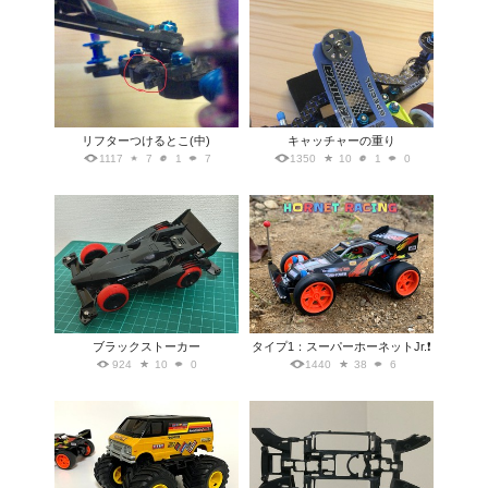
リフターつけるとこ(中)
キャッチャーの重り
1117
7
1
7
1350
10
1
0
ブラックストーカー
タイプ1：スーパーホーネットJr.❗️
924
10
0
1440
38
6