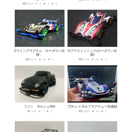
1015
4
1
0
Zウイングマグナム「ローダウン仕
Gブラストソニック(ローダウン仕
様」
様)
3171
53
2
1711
21
0
フジミ ポルシェ959
TZX レイボルフマグナム〰️完成🙌
140
7
0
1085
35
2