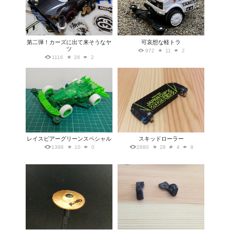
第二弾！カーズに出て来そうなヤ
可哀想な軽トラ
ツ
972
11
2
1116
28
2
レイスピアーグリーンスペシャル
スキッドローラー
1398
10
0
2880
28
4
8