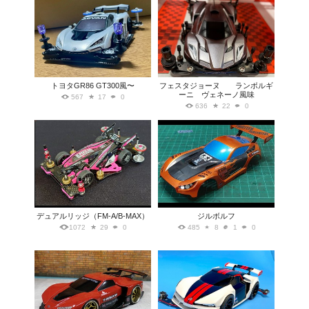
トヨタGR86 GT300風〜
フェスタジョーヌ ランボルギ
ーニ ヴェネーノ風味
567
17
0
636
22
0
デュアルリッジ（FM-A/B-MAX）
ジルボルフ
1072
29
0
485
8
1
0