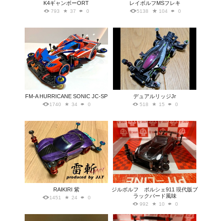
K4ギャンボーORT
レイボルフMSフレキ
793
37
0
5138
104
0
FM-A HURRICANE SONIC JC-SP
デュアルリッジJr
1740
34
0
518
15
0
RAIKIRI 紫
ジルボルフ ポルシェ911 現代版ブ
ラックバード風味
1451
24
0
992
10
0