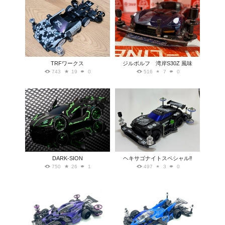
TRFワークス
ジルボルフ 湾岸S30Z 風味
743
19
0
516
7
0
DARK-SION
ヘキサゴナイトスペシャル‼️
750
26
1
497
3
0