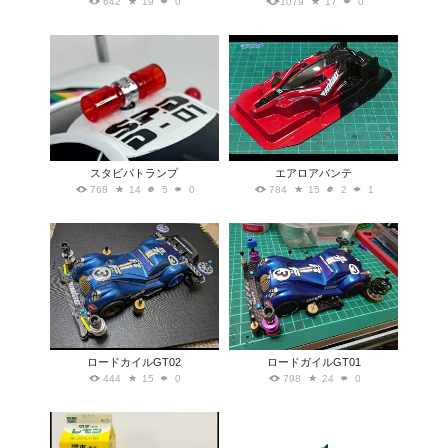
642
19
0
1079
17
0
スタビパトランプ
エアロアバンテ
768
14
5
0
784
15
2
1
ロードカイルGT02
ロードガイルGT01
444
15
0
798
24
0