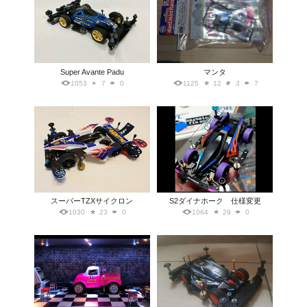
Super Avante Padu
マンタ
1053
7
0
1125
12
3
7
スーパーTZXサイクロン
S2ダイナホーク 仕様変更
1030
23
0
1064
29
0