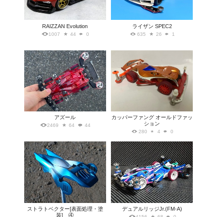
RAIZZAN Evolution
ライザン SPEC2
1007
44
0
635
26
1
アズール
カッパーファング オールドファッ
ション
2469
64
44
280
4
0
ストラトベクター[表面処理・塗
デュアルリッジJr.(FM-A)
装] ④
4156
68
0