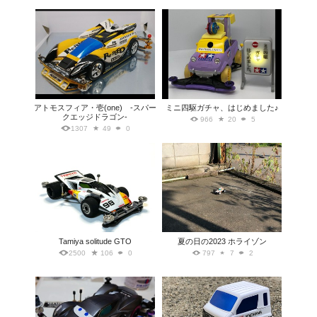
アトモスフィア・壱(one) -スパー
ミニ四駆ガチャ、はじめました♪
クエッジドラゴン-
966
20
5
1307
49
0
Tamiya solitude GTO
夏の日の2023 ホライゾン
2500
106
0
797
7
2