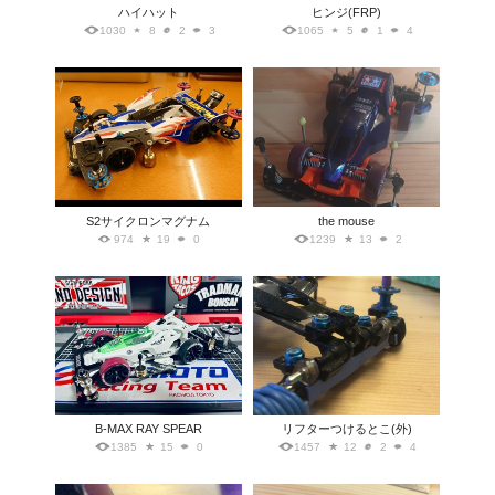
ハイハット
ヒンジ(FRP)
1030
8
2
3
1065
5
1
4
S2サイクロンマグナム
the mouse
974
19
0
1239
13
2
B-MAX RAY SPEAR
リフターつけるとこ(外)
1385
15
0
1457
12
2
4