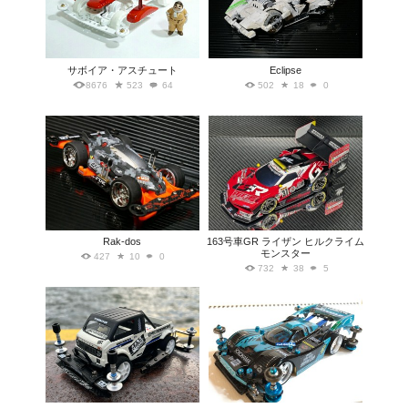
サボイア・アスチュート
Eclipse
8676
523
64
502
18
0
Rak-dos
163号車GR ライザン ヒルクライム
モンスター
427
10
0
732
38
5