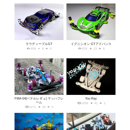
ラウディーブルGT
イグニシオン GTアドバンス
959
8
0
876
13
0
FMA-04[ベテルレギュ] マッハフレ
You Ray
ーム
1056
41
2
1271
18
0