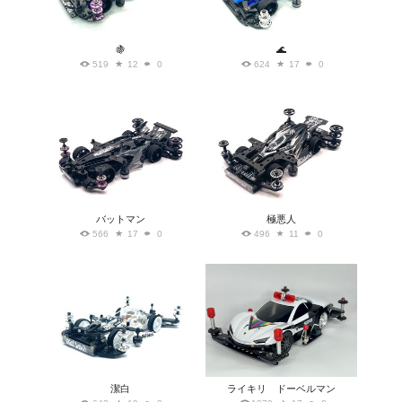
🍇
🌊
519
12
0
624
17
0
バットマン
極悪人
566
17
0
496
11
0
潔白
ライキリ ドーベルマン