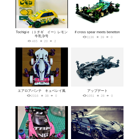
Tochigi e （トチギ イー）レモン
if cross spear meets benetton
牛乳🍋号
1136
39
0
465
20
2
エアロアバンテ キュベレイ風
アップデート
2316
38
0
1051
28
0